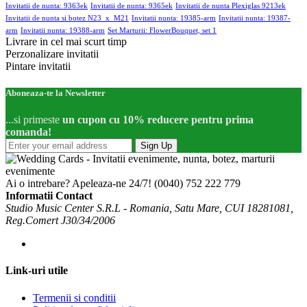
Invitatii de nunta: 9363ek
Invitatii de nunta: 9365ek
Invitatii de nunta Plexiglas 9213ek
Invitatii de nunta si botez N23_x_M21
Invitatii nunta: 19385-arm
Invitatii nunta: 19387-
arm
Invitatii nunta: 19388-arm
Set Marturii: FlowerBouquet, set 1
Livrare in cel mai scurt timp
Perzonalizare invitatii
Pintare invitatii
Aboneaza-te la Newsletter
...si primeste
un cupon cu 10% reducere pentru prima
comanda!
Sign Up
Ai o intrebare? Apeleaza-ne 24/7!
(0040) 752 222 779
Informatii Contact
Studio Music Center S.R.L - Romania, Satu Mare, CUI 18281081,
Reg.Comert J30/34/2006
Link-uri utile
Termenii si conditii