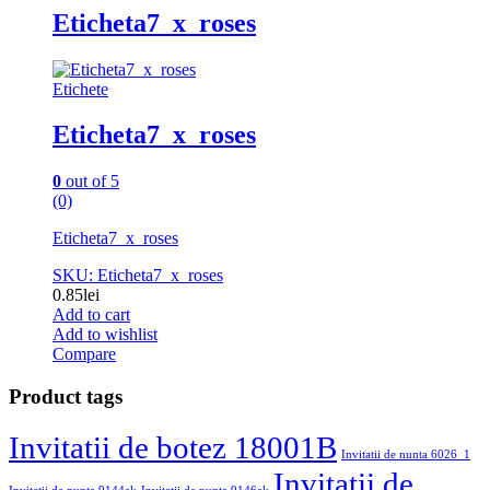
Eticheta7_x_roses
Etichete
Eticheta7_x_roses
0
out of 5
(0)
Eticheta7_x_roses
SKU: Eticheta7_x_roses
0.85
lei
Add to cart
Add to wishlist
Compare
Product tags
Invitatii de botez 18001B
Invitatii de nunta 6026_1
Invitatii de