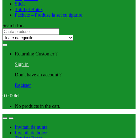
Sticle
Totul pt Botez
Pachete – Produse la set cu tiparire
Search for:
Returning Customer ?
Sign in
Don't have an account ?
Register
0
0.00
lei
No products in the cart.
Invitatii de nunta
Invitatii de botez