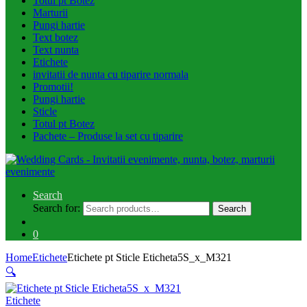
Totul pt Botez
Marturii
Pungi hartie
Text botez
Text nunta
Etichete
invitatii de nunta cu tiparire normala
Promotii!
Pungi hartie
Sticle
Totul pt Botez
Pachete – Produse la set cu tiparire
Search
Search for:
Search
0
Home
Etichete
Etichete pt Sticle Eticheta5S_x_M321
🔍
Etichete