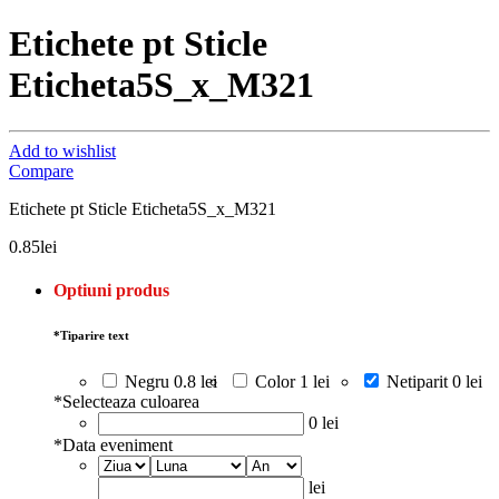
Etichete pt Sticle
Eticheta5S_x_M321
Add to wishlist
Compare
Etichete pt Sticle Eticheta5S_x_M321
0.85
lei
Optiuni produs
*
Tiparire text
Negru
0.8 lei
Color
1 lei
Netiparit
0 lei
*
Selecteaza culoarea
0 lei
*
Data eveniment
lei