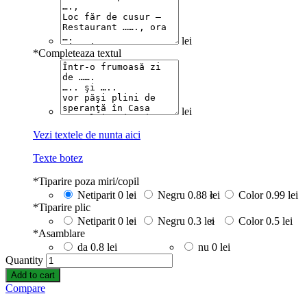
lei
*
Completeaza textul
lei
Vezi textele de nunta aici
Texte botez
*
Tiparire poza miri/copil
Netiparit
0 lei
Negru
0.88 lei
Color
0.99 lei
*
Tiparire plic
Netiparit
0 lei
Negru
0.3 lei
Color
0.5 lei
*
Asamblare
da
0.8 lei
nu
0 lei
Quantity
Add to cart
Compare