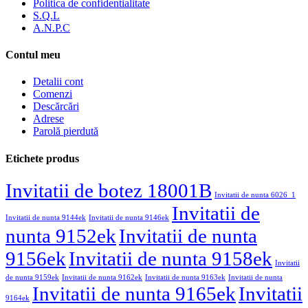
Politica de confidentialitate
S.Q.L
A.N.P.C
Contul meu
Detalii cont
Comenzi
Descărcări
Adrese
Parolă pierdută
Etichete produs
Invitatii de botez 18001B
Invitatii de nunta 6026_1
Invitatii de
Invitatii de nunta 9144ek
Invitatii de nunta 9146ek
nunta 9152ek
Invitatii de nunta
9156ek
Invitatii de nunta 9158ek
Invitatii
de nunta 9159ek
Invitatii de nunta 9162ek
Invitatii de nunta 9163ek
Invitatii de nunta
Invitatii de nunta 9165ek
Invitatii
9164ek