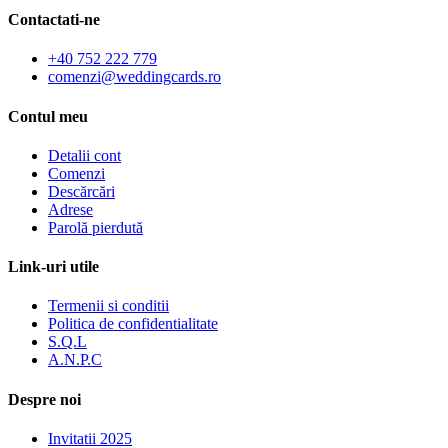
Contactati-ne
+40 752 222 779
comenzi@weddingcards.ro
Contul meu
Detalii cont
Comenzi
Descărcări
Adrese
Parolă pierdută
Link-uri utile
Termenii si conditii
Politica de confidentialitate
S.Q.L
A.N.P.C
Despre noi
Invitatii 2025