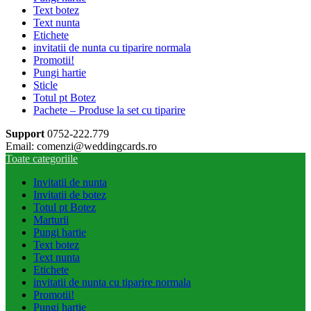
Text botez
Text nunta
Etichete
invitatii de nunta cu tiparire normala
Promotii!
Pungi hartie
Sticle
Totul pt Botez
Pachete – Produse la set cu tiparire
Support
0752-222.779
Email: comenzi@weddingcards.ro
Toate categoriile
Invitatii de nunta
Invitatii de botez
Totul pt Botez
Marturii
Pungi hartie
Text botez
Text nunta
Etichete
invitatii de nunta cu tiparire normala
Promotii!
Pungi hartie