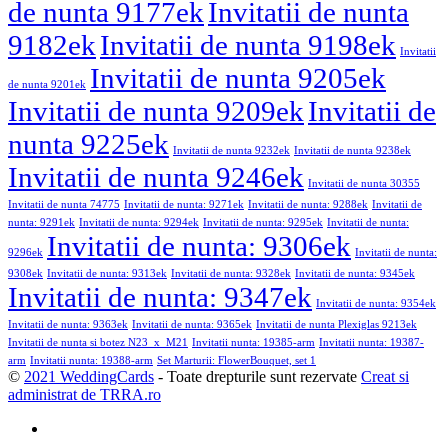
de nunta 9177ek
Invitatii de nunta
9182ek
Invitatii de nunta 9198ek
Invitatii
Invitatii de nunta 9205ek
de nunta 9201ek
Invitatii de nunta 9209ek
Invitatii de
nunta 9225ek
Invitatii de nunta 9232ek
Invitatii de nunta 9238ek
Invitatii de nunta 9246ek
Invitatii de nunta 30355
Invitatii de nunta 74775
Invitatii de nunta: 9271ek
Invitatii de nunta: 9288ek
Invitatii de
nunta: 9291ek
Invitatii de nunta: 9294ek
Invitatii de nunta: 9295ek
Invitatii de nunta:
Invitatii de nunta: 9306ek
9296ek
Invitatii de nunta:
9308ek
Invitatii de nunta: 9313ek
Invitatii de nunta: 9328ek
Invitatii de nunta: 9345ek
Invitatii de nunta: 9347ek
Invitatii de nunta: 9354ek
Invitatii de nunta: 9363ek
Invitatii de nunta: 9365ek
Invitatii de nunta Plexiglas 9213ek
Invitatii de nunta si botez N23_x_M21
Invitatii nunta: 19385-arm
Invitatii nunta: 19387-
arm
Invitatii nunta: 19388-arm
Set Marturii: FlowerBouquet, set 1
©
2021 WeddingCards
- Toate drepturile sunt rezervate
Creat si
administrat de TRRA.ro