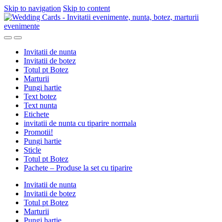
Skip to navigation
Skip to content
Invitatii de nunta
Invitatii de botez
Totul pt Botez
Marturii
Pungi hartie
Text botez
Text nunta
Etichete
invitatii de nunta cu tiparire normala
Promotii!
Pungi hartie
Sticle
Totul pt Botez
Pachete – Produse la set cu tiparire
Invitatii de nunta
Invitatii de botez
Totul pt Botez
Marturii
Pungi hartie