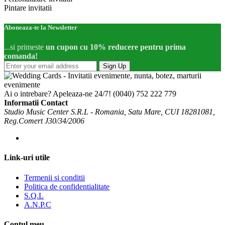
Pintare invitatii
Aboneaza-te la Newsletter
...si primeste
un cupon cu 10% reducere pentru prima
comanda!
Sign Up
Ai o intrebare? Apeleaza-ne 24/7!
(0040) 752 222 779
Informatii Contact
Studio Music Center S.R.L - Romania, Satu Mare, CUI 18281081,
Reg.Comert J30/34/2006
Link-uri utile
Termenii si conditii
Politica de confidentialitate
S.Q.L
A.N.P.C
Contul meu