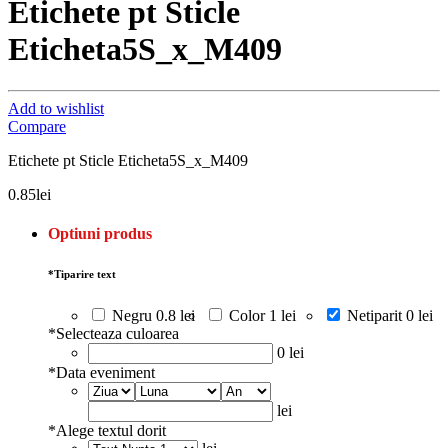
Etichete pt Sticle
Eticheta5S_x_M409
Add to wishlist
Compare
Etichete pt Sticle Eticheta5S_x_M409
0.85
lei
Optiuni produs
*
Tiparire text
Negru
0.8 lei
Color
1 lei
Netiparit
0 lei
*
Selecteaza culoarea
0 lei
*
Data eveniment
lei
*
Alege textul dorit