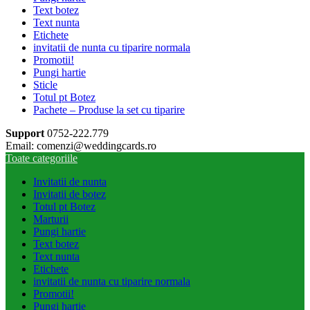
Text botez
Text nunta
Etichete
invitatii de nunta cu tiparire normala
Promotii!
Pungi hartie
Sticle
Totul pt Botez
Pachete – Produse la set cu tiparire
Support
0752-222.779
Email: comenzi@weddingcards.ro
Toate categoriile
Invitatii de nunta
Invitatii de botez
Totul pt Botez
Marturii
Pungi hartie
Text botez
Text nunta
Etichete
invitatii de nunta cu tiparire normala
Promotii!
Pungi hartie