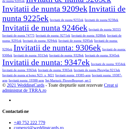
de nunta 9201ek
Invitatii de nunta 9209ek
Invitatii de
nunta 9225ek
Invitatii de nunta 9232ek
Invitatii de nunta 9238ek
Invitatii de nunta 9246ek
Invitatii de nunta 30355
Invitatii de nunta 74775
Invitatii de nunta: 9271ek
Invitatii de nunta: 9288ek
Invitatii de
nunta: 9291ek
Invitatii de nunta: 9294ek
Invitatii de nunta: 9295ek
Invitatii de nunta:
Invitatii de nunta: 9306ek
9296ek
Invitatii de nunta:
9308ek
Invitatii de nunta: 9313ek
Invitatii de nunta: 9328ek
Invitatii de nunta: 9345ek
Invitatii de nunta: 9347ek
Invitatii de nunta: 9354ek
Invitatii de nunta: 9363ek
Invitatii de nunta: 9365ek
Invitatii de nunta Plexiglas 9213ek
Invitatii de nunta si botez N23_x_M21
Invitatii nunta: 19385-arm
Invitatii nunta: 19387-
arm
Invitatii nunta: 19388-arm
Set Marturii: FlowerBouquet, set 1
©
2021 WeddingCards
- Toate drepturile sunt rezervate
Creat si
administrat de TRRA.ro
Contactati-ne
+40 752 222 779
comenzi@weddingcards.ro