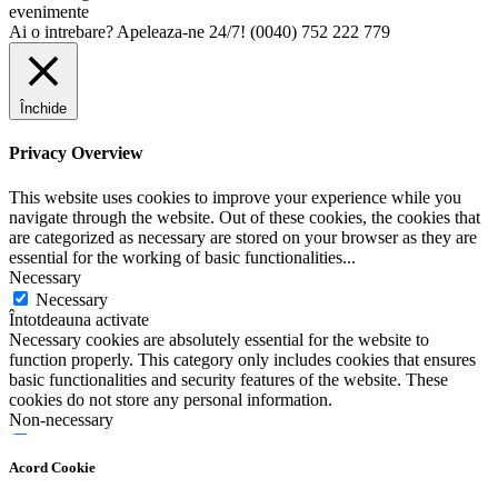
Ai o intrebare? Apeleaza-ne 24/7!
(0040) 752 222 779
Închide
Privacy Overview
This website uses cookies to improve your experience while you
navigate through the website. Out of these cookies, the cookies that
are categorized as necessary are stored on your browser as they are
essential for the working of basic functionalities
...
Necessary
Necessary
Întotdeauna activate
Necessary cookies are absolutely essential for the website to
function properly. This category only includes cookies that ensures
basic functionalities and security features of the website. These
cookies do not store any personal information.
Non-necessary
Non-necessary
Any cookies that may not be particularly necessary for the website
Acord Cookie
to function and is used specifically to collect user personal data via