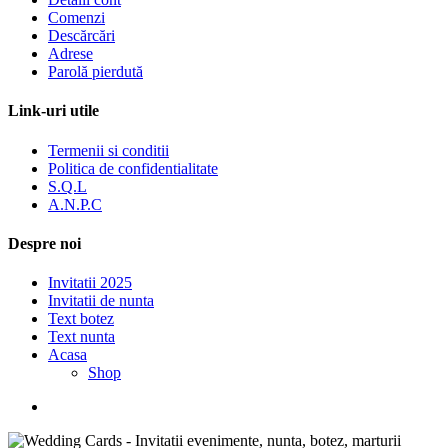
Comenzi
Descărcări
Adrese
Parolă pierdută
Link-uri utile
Termenii si conditii
Politica de confidentialitate
S.Q.L
A.N.P.C
Despre noi
Invitatii 2025
Invitatii de nunta
Text botez
Text nunta
Acasa
Shop