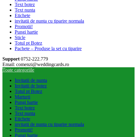
Text botez
Text nunta
Etichete
invitatii de nunta cu tiparire normala
Promotii!
Pungi hartie
Sticle
Totul pt Botez
Pachete – Produse la set cu tiparire
Support
0752-222.779
Email: comenzi@weddingcards.ro
Toate categoriile
Invitatii de nunta
Invitatii de botez
Totul pt Botez
Marturii
Pungi hartie
Text botez
Text nunta
Etichete
invitatii de nunta cu tiparire normala
Promotii!
Pungi hartie