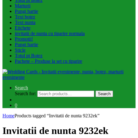
Totul pt Botez
Marturii
Pungi hartie
Text botez
Text nunta
Etichete
invitatii de nunta cu tiparire normala
Promotii!
Pungi hartie
Sticle
Totul pt Botez
Pachete – Produse la set cu tiparire
Search
Search for:
Search
0
Home
Products tagged “Invitatii de nunta 9232ek”
Invitatii de nunta 9232ek