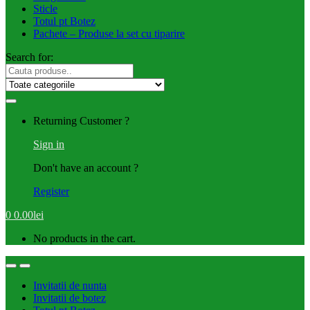
Sticle
Totul pt Botez
Pachete – Produse la set cu tiparire
Search for:
Returning Customer ?
Sign in
Don't have an account ?
Register
0
0.00
lei
No products in the cart.
Invitatii de nunta
Invitatii de botez