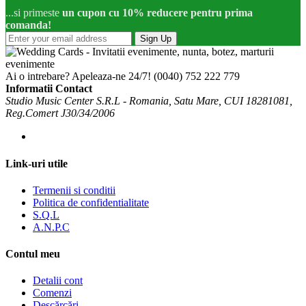
...si primeste
un cupon cu 10% reducere pentru prima
comanda!
Sign Up
Ai o intrebare? Apeleaza-ne 24/7!
(0040) 752 222 779
Informatii Contact
Studio Music Center S.R.L - Romania, Satu Mare, CUI 18281081,
Reg.Comert J30/34/2006
Link-uri utile
Termenii si conditii
Politica de confidentialitate
S.Q.L
A.N.P.C
Contul meu
Detalii cont
Comenzi
Descărcări