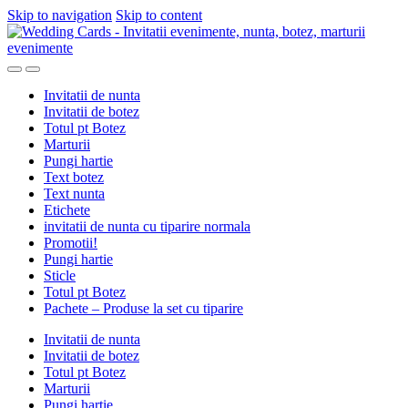
Skip to navigation
Skip to content
Invitatii de nunta
Invitatii de botez
Totul pt Botez
Marturii
Pungi hartie
Text botez
Text nunta
Etichete
invitatii de nunta cu tiparire normala
Promotii!
Pungi hartie
Sticle
Totul pt Botez
Pachete – Produse la set cu tiparire
Invitatii de nunta
Invitatii de botez
Totul pt Botez
Marturii
Pungi hartie