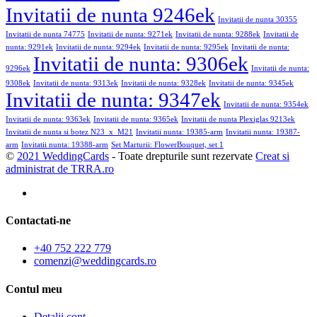
Invitatii de nunta 9246ek
Invitatii de nunta 30355
Invitatii de nunta 74775
Invitatii de nunta: 9271ek
Invitatii de nunta: 9288ek
Invitatii de
nunta: 9291ek
Invitatii de nunta: 9294ek
Invitatii de nunta: 9295ek
Invitatii de nunta:
Invitatii de nunta: 9306ek
9296ek
Invitatii de nunta:
9308ek
Invitatii de nunta: 9313ek
Invitatii de nunta: 9328ek
Invitatii de nunta: 9345ek
Invitatii de nunta: 9347ek
Invitatii de nunta: 9354ek
Invitatii de nunta: 9363ek
Invitatii de nunta: 9365ek
Invitatii de nunta Plexiglas 9213ek
Invitatii de nunta si botez N23_x_M21
Invitatii nunta: 19385-arm
Invitatii nunta: 19387-
arm
Invitatii nunta: 19388-arm
Set Marturii: FlowerBouquet, set 1
©
2021 WeddingCards
- Toate drepturile sunt rezervate
Creat si
administrat de TRRA.ro
Contactati-ne
+40 752 222 779
comenzi@weddingcards.ro
Contul meu
Detalii cont