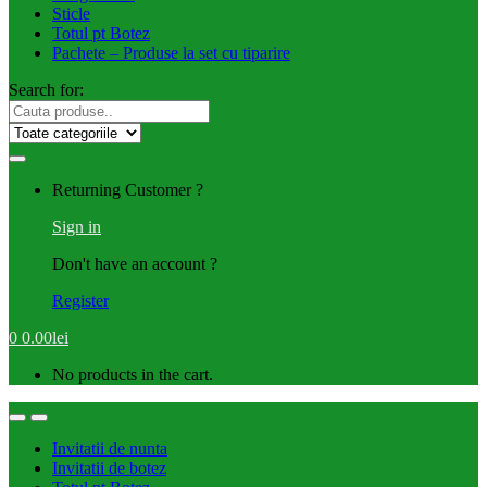
Sticle
Totul pt Botez
Pachete – Produse la set cu tiparire
Search for:
Returning Customer ?
Sign in
Don't have an account ?
Register
0
0.00
lei
No products in the cart.
Invitatii de nunta
Invitatii de botez