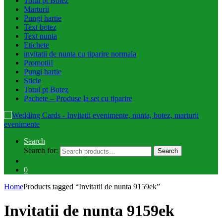
Totul pt Botez
Marturii
Pungi hartie
Text botez
Text nunta
Etichete
invitatii de nunta cu tiparire normala
Promotii!
Pungi hartie
Sticle
Totul pt Botez
Pachete – Produse la set cu tiparire
Search
Search for:
Search
0
Home
Products tagged “Invitatii de nunta 9159ek”
Invitatii de nunta 9159ek