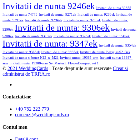
Invitatii de nunta 9246ek
Invitatii de nunta 30355
Invitatii de nunta 74775
Invitatii de nunta: 9271ek
Invitatii de nunta: 9288ek
Invitatii de
nunta: 9291ek
Invitatii de nunta: 9294ek
Invitatii de nunta: 9295ek
Invitatii de nunta:
Invitatii de nunta: 9306ek
9296ek
Invitatii de nunta:
9308ek
Invitatii de nunta: 9313ek
Invitatii de nunta: 9328ek
Invitatii de nunta: 9345ek
Invitatii de nunta: 9347ek
Invitatii de nunta: 9354ek
Invitatii de nunta: 9363ek
Invitatii de nunta: 9365ek
Invitatii de nunta Plexiglas 9213ek
Invitatii de nunta si botez N23_x_M21
Invitatii nunta: 19385-arm
Invitatii nunta: 19387-
arm
Invitatii nunta: 19388-arm
Set Marturii: FlowerBouquet, set 1
©
2021 WeddingCards
- Toate drepturile sunt rezervate
Creat si
administrat de TRRA.ro
Contactati-ne
+40 752 222 779
comenzi@weddingcards.ro
Contul meu
Detalii cont