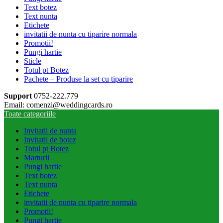
Text botez
Text nunta
Etichete
invitatii de nunta cu tiparire normala
Promotii!
Pungi hartie
Sticle
Totul pt Botez
Pachete – Produse la set cu tiparire
Support
0752-222.779
Email: comenzi@weddingcards.ro
Toate categoriile
Invitatii de nunta
Invitatii de botez
Totul pt Botez
Marturii
Pungi hartie
Text botez
Text nunta
Etichete
invitatii de nunta cu tiparire normala
Promotii!
Pungi hartie