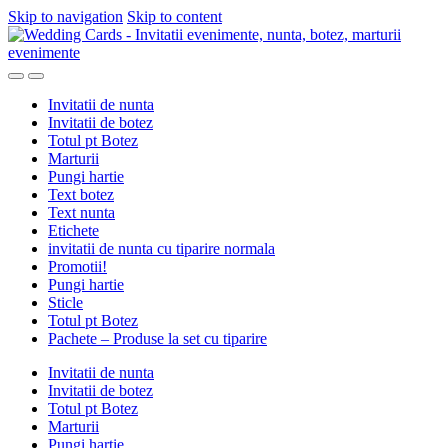
Skip to navigation
Skip to content
Invitatii de nunta
Invitatii de botez
Totul pt Botez
Marturii
Pungi hartie
Text botez
Text nunta
Etichete
invitatii de nunta cu tiparire normala
Promotii!
Pungi hartie
Sticle
Totul pt Botez
Pachete – Produse la set cu tiparire
Invitatii de nunta
Invitatii de botez
Totul pt Botez
Marturii
Pungi hartie