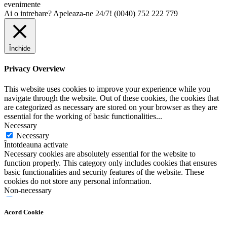
Ai o intrebare? Apeleaza-ne 24/7!
(0040) 752 222 779
Închide
Privacy Overview
This website uses cookies to improve your experience while you
navigate through the website. Out of these cookies, the cookies that
are categorized as necessary are stored on your browser as they are
essential for the working of basic functionalities
...
Necessary
Necessary
Întotdeauna activate
Necessary cookies are absolutely essential for the website to
function properly. This category only includes cookies that ensures
basic functionalities and security features of the website. These
cookies do not store any personal information.
Non-necessary
Non-necessary
Any cookies that may not be particularly necessary for the website
Acord Cookie
to function and is used specifically to collect user personal data via