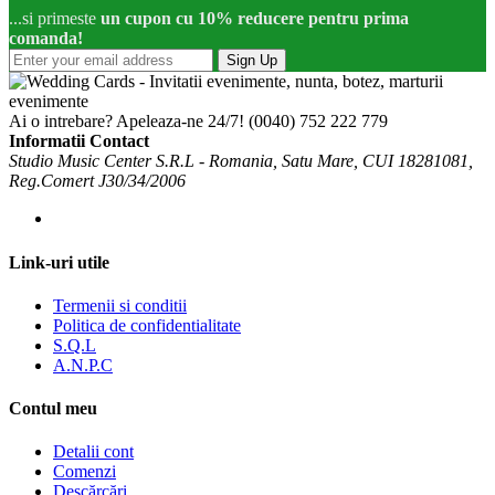
...si primeste
un cupon cu 10% reducere pentru prima
comanda!
Sign Up
Ai o intrebare? Apeleaza-ne 24/7!
(0040) 752 222 779
Informatii Contact
Studio Music Center S.R.L - Romania, Satu Mare, CUI 18281081,
Reg.Comert J30/34/2006
Link-uri utile
Termenii si conditii
Politica de confidentialitate
S.Q.L
A.N.P.C
Contul meu
Detalii cont
Comenzi
Descărcări