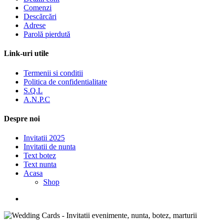
Comenzi
Descărcări
Adrese
Parolă pierdută
Link-uri utile
Termenii si conditii
Politica de confidentialitate
S.Q.L
A.N.P.C
Despre noi
Invitatii 2025
Invitatii de nunta
Text botez
Text nunta
Acasa
Shop