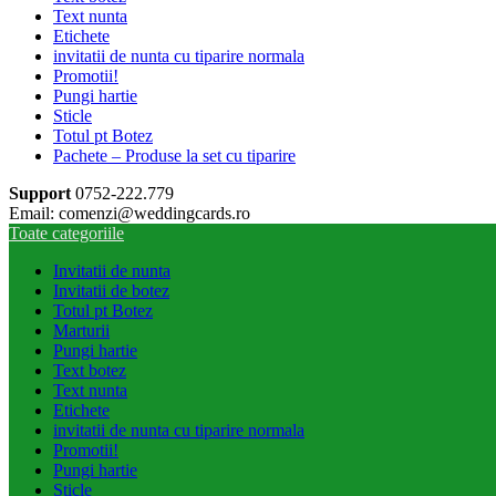
Text nunta
Etichete
invitatii de nunta cu tiparire normala
Promotii!
Pungi hartie
Sticle
Totul pt Botez
Pachete – Produse la set cu tiparire
Support
0752-222.779
Email: comenzi@weddingcards.ro
Toate categoriile
Invitatii de nunta
Invitatii de botez
Totul pt Botez
Marturii
Pungi hartie
Text botez
Text nunta
Etichete
invitatii de nunta cu tiparire normala
Promotii!
Pungi hartie
Sticle