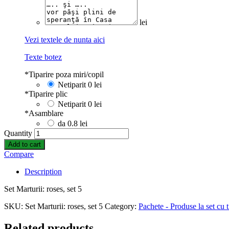
lei
Vezi textele de nunta aici
Texte botez
*
Tiparire poza miri/copil
Netiparit
0 lei
*
Tiparire plic
Netiparit
0 lei
*
Asamblare
da
0.8 lei
Quantity
Add to cart
Compare
Description
Set Marturii: roses, set 5
SKU:
Set Marturii: roses, set 5
Category:
Pachete - Produse la set cu t
Related products