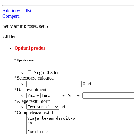
Add to wishlist
Compare
Set Marturii: roses, set 5
7.81
lei
Optiuni produs
*
Tiparire text
Negru
0.8 lei
*
Selecteaza culoarea
0 lei
*
Data eveniment
*
Alege textul dorit
lei
*
Completeaza textul