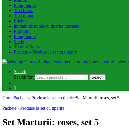
Marturii
Pungi hartie
Text botez
Text nunta
Etichete
invitatii de nunta cu tiparire normala
Promotii!
Pungi hartie
Sticle
Totul pt Botez
Pachete – Produse la set cu tiparire
Search
Search for:
Search
0
Home
Pachete - Produse la set cu tiparire
Set Marturii: roses, set 5
Pachete - Produse la set cu tiparire
Set Marturii: roses, set 5