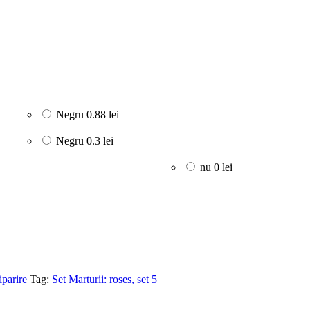
Negru
0.88 lei
Negru
0.3 lei
nu
0 lei
iparire
Tag:
Set Marturii: roses, set 5