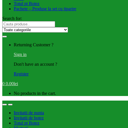
Totul pt Botez
Pachete – Produse la set cu tiparire
Search for:
Returning Customer ?
Sign in
Don't have an account ?
Register
0
0.00
lei
No products in the cart.
Invitatii de nunta
Invitatii de botez
Totul pt Botez