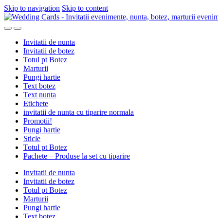
Skip to navigation
Skip to content
Invitatii de nunta
Invitatii de botez
Totul pt Botez
Marturii
Pungi hartie
Text botez
Text nunta
Etichete
invitatii de nunta cu tiparire normala
Promotii!
Pungi hartie
Sticle
Totul pt Botez
Pachete – Produse la set cu tiparire
Invitatii de nunta
Invitatii de botez
Totul pt Botez
Marturii
Pungi hartie
Text botez