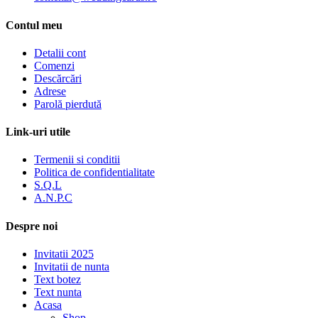
Contul meu
Detalii cont
Comenzi
Descărcări
Adrese
Parolă pierdută
Link-uri utile
Termenii si conditii
Politica de confidentialitate
S.Q.L
A.N.P.C
Despre noi
Invitatii 2025
Invitatii de nunta
Text botez
Text nunta
Acasa
Shop