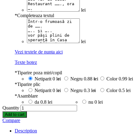
lei
*
Completeaza textul
lei
Vezi textele de nunta aici
Texte botez
*
Tiparire poza miri/copil
Netiparit
0 lei
Negru
0.88 lei
Color
0.99 lei
*
Tiparire plic
Netiparit
0 lei
Negru
0.3 lei
Color
0.5 lei
*
Asamblare
da
0.8 lei
nu
0 lei
Quantity
Add to cart
Compare
Description