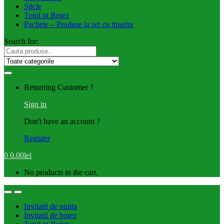
Sticle
Totul pt Botez
Pachete – Produse la set cu tiparire
Search for:
Returning Customer ?
Sign in
Don't have an account ?
Register
0
0.00
lei
No products in the cart.
Invitatii de nunta
Invitatii de botez