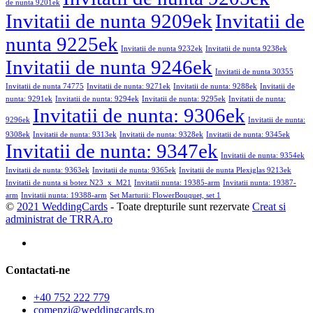
de nunta 9201ek
Invitatii de nunta 9209ek
Invitatii de
nunta 9225ek
Invitatii de nunta 9232ek
Invitatii de nunta 9238ek
Invitatii de nunta 9246ek
Invitatii de nunta 30355
Invitatii de nunta 74775
Invitatii de nunta: 9271ek
Invitatii de nunta: 9288ek
Invitatii de
nunta: 9291ek
Invitatii de nunta: 9294ek
Invitatii de nunta: 9295ek
Invitatii de nunta:
Invitatii de nunta: 9306ek
9296ek
Invitatii de nunta:
9308ek
Invitatii de nunta: 9313ek
Invitatii de nunta: 9328ek
Invitatii de nunta: 9345ek
Invitatii de nunta: 9347ek
Invitatii de nunta: 9354ek
Invitatii de nunta: 9363ek
Invitatii de nunta: 9365ek
Invitatii de nunta Plexiglas 9213ek
Invitatii de nunta si botez N23_x_M21
Invitatii nunta: 19385-arm
Invitatii nunta: 19387-
arm
Invitatii nunta: 19388-arm
Set Marturii: FlowerBouquet, set 1
©
2021 WeddingCards
- Toate drepturile sunt rezervate
Creat si
administrat de TRRA.ro
Contactati-ne
+40 752 222 779
comenzi@weddingcards.ro