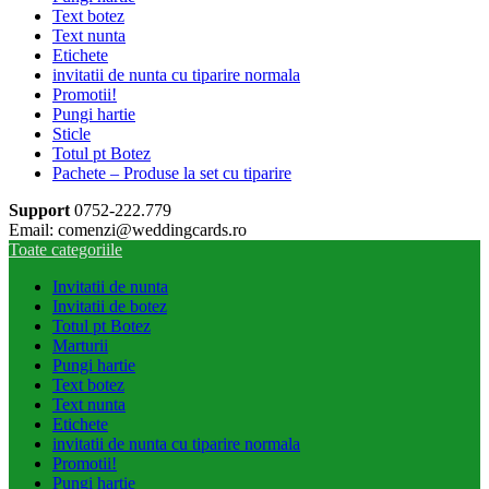
Text botez
Text nunta
Etichete
invitatii de nunta cu tiparire normala
Promotii!
Pungi hartie
Sticle
Totul pt Botez
Pachete – Produse la set cu tiparire
Support
0752-222.779
Email: comenzi@weddingcards.ro
Toate categoriile
Invitatii de nunta
Invitatii de botez
Totul pt Botez
Marturii
Pungi hartie
Text botez
Text nunta
Etichete
invitatii de nunta cu tiparire normala
Promotii!
Pungi hartie