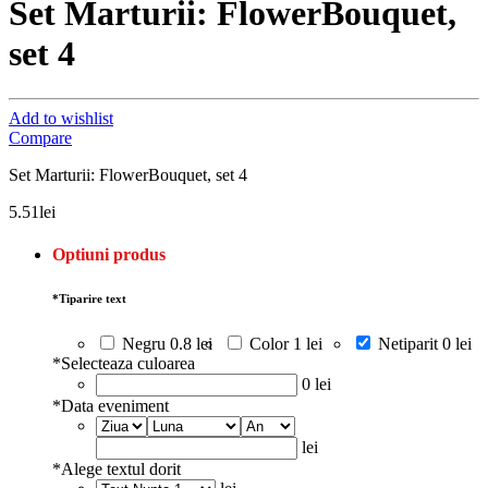
Set Marturii: FlowerBouquet,
set 4
Add to wishlist
Compare
Set Marturii: FlowerBouquet, set 4
5.51
lei
Optiuni produs
*
Tiparire text
Negru
0.8 lei
Color
1 lei
Netiparit
0 lei
*
Selecteaza culoarea
0 lei
*
Data eveniment
lei
*
Alege textul dorit