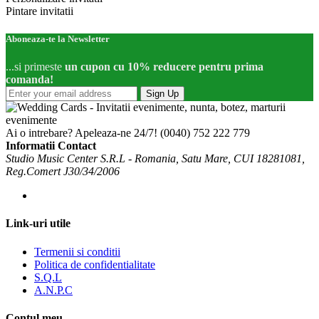
Pintare invitatii
Aboneaza-te la Newsletter
...si primeste
un cupon cu 10% reducere pentru prima
comanda!
Sign Up
Ai o intrebare? Apeleaza-ne 24/7!
(0040) 752 222 779
Informatii Contact
Studio Music Center S.R.L - Romania, Satu Mare, CUI 18281081,
Reg.Comert J30/34/2006
Link-uri utile
Termenii si conditii
Politica de confidentialitate
S.Q.L
A.N.P.C
Contul meu