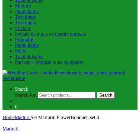
Totul pt Botez
Marturii
Pungi hartie
Text botez
Text nunta
Etichete
invitatii de nunta cu tiparire normala
Promotii!
Pungi hartie
Sticle
Totul pt Botez
Pachete – Produse la set cu tiparire
Search
Search for:
Search
0
Home
Marturii
Set Marturii: FlowerBouquet, set 4
Marturii