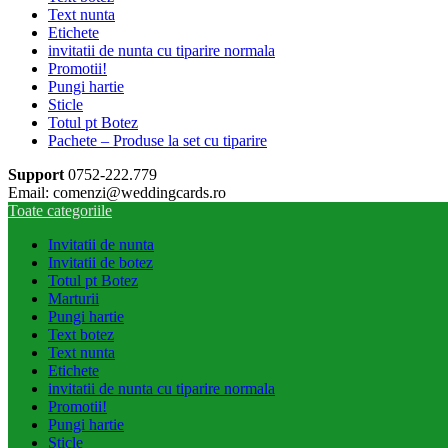
Text nunta
Etichete
invitatii de nunta cu tiparire normala
Promotii!
Pungi hartie
Sticle
Totul pt Botez
Pachete – Produse la set cu tiparire
Support
0752-222.779
Email: comenzi@weddingcards.ro
Toate categoriile
Invitatii de nunta
Invitatii de botez
Totul pt Botez
Marturii
Pungi hartie
Text botez
Text nunta
Etichete
invitatii de nunta cu tiparire normala
Promotii!
Pungi hartie
Sticle