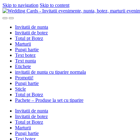
Skip to navigation
Skip to content
Invitatii de nunta
Invitatii de botez
Totul pt Botez
Marturii
Pungi hartie
Text botez
Text nunta
Etichete
invitatii de nunta cu tiparire normala
Promotii!
Pungi hartie
Sticle
Totul pt Botez
Pachete – Produse la set cu tiparire
Invitatii de nunta
Invitatii de botez
Totul pt Botez
Marturii
Pungi hartie
Text botez