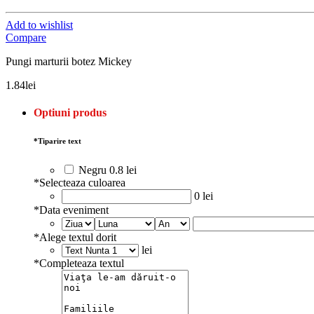
Add to wishlist
Compare
Pungi marturii botez Mickey
1.84
lei
Optiuni produs
*
Tiparire text
Negru
0.8 lei
*
Selecteaza culoarea
0 lei
*
Data eveniment
*
Alege textul dorit
lei
*
Completeaza textul