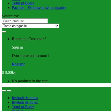
Totul pt Botez
Pachete – Produse la set cu tiparire
Search for:
Returning Customer ?
Sign in
Don't have an account ?
Register
0
0.00
lei
No products in the cart.
Invitatii de nunta
Invitatii de botez
Totul pt Botez