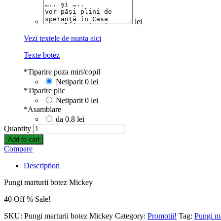
lei
Vezi textele de nunta aici
Texte botez
*
Tiparire poza miri/copil
Netiparit
0 lei
*
Tiparire plic
Netiparit
0 lei
*
Asamblare
da
0.8 lei
Quantity
Add to cart
Compare
Description
Pungi marturii botez Mickey
40 Off % Sale!
SKU:
Pungi marturii botez Mickey
Category:
Promotii!
Tag:
Pungi ma