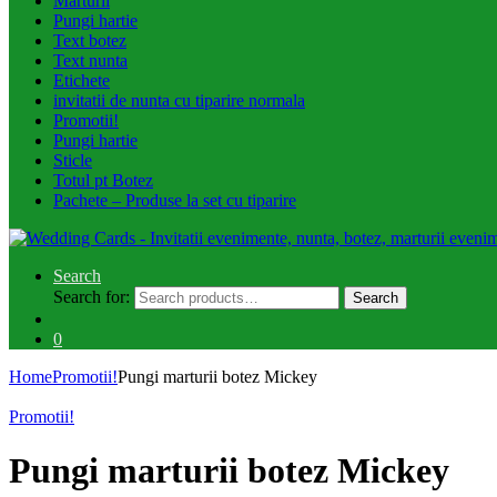
Marturii
Pungi hartie
Text botez
Text nunta
Etichete
invitatii de nunta cu tiparire normala
Promotii!
Pungi hartie
Sticle
Totul pt Botez
Pachete – Produse la set cu tiparire
Search
Search for:
Search
0
Home
Promotii!
Pungi marturii botez Mickey
Promotii!
Pungi marturii botez Mickey