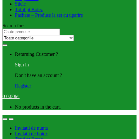
Sticle
Totul pt Botez
Pachete – Produse la set cu tiparire
Search for:
Returning Customer ?
Sign in
Don't have an account ?
Register
0
0.00
lei
No products in the cart.
Invitatii de nunta
Invitatii de botez