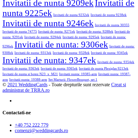
Invitatii de nunta 9209ek
Invitatii de
nunta 9225ek
Invitatii de nunta 9232ek
Invitatii de nunta 9238ek
Invitatii de nunta 9246ek
Invitatii de nunta 30355
Invitatii de nunta 74775
Invitatii de nunta: 9271ek
Invitatii de nunta: 9288ek
Invitatii de
nunta: 9291ek
Invitatii de nunta: 9294ek
Invitatii de nunta: 9295ek
Invitatii de nunta:
Invitatii de nunta: 9306ek
9296ek
Invitatii de nunta:
9308ek
Invitatii de nunta: 9313ek
Invitatii de nunta: 9328ek
Invitatii de nunta: 9345ek
Invitatii de nunta: 9347ek
Invitatii de nunta: 9354ek
Invitatii de nunta: 9363ek
Invitatii de nunta: 9365ek
Invitatii de nunta Plexiglas 9213ek
Invitatii de nunta si botez N23_x_M21
Invitatii nunta: 19385-arm
Invitatii nunta: 19387-
arm
Invitatii nunta: 19388-arm
Set Marturii: FlowerBouquet, set 1
©
2021 WeddingCards
- Toate drepturile sunt rezervate
Creat si
administrat de TRRA.ro
Contactati-ne
+40 752 222 779
comenzi@weddingcards.ro