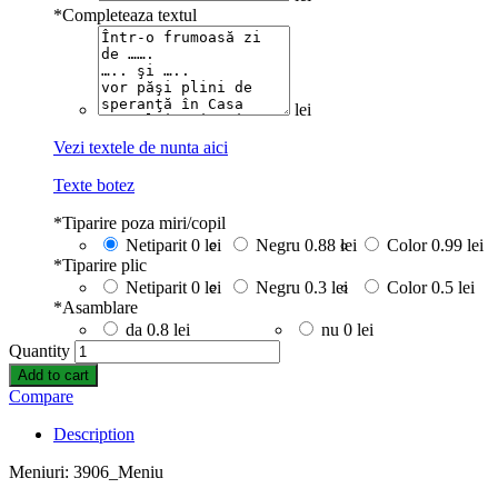
*
Completeaza textul
lei
Vezi textele de nunta aici
Texte botez
*
Tiparire poza miri/copil
Netiparit
0 lei
Negru
0.88 lei
Color
0.99 lei
*
Tiparire plic
Netiparit
0 lei
Negru
0.3 lei
Color
0.5 lei
*
Asamblare
da
0.8 lei
nu
0 lei
Quantity
Add to cart
Compare
Description
Meniuri: 3906_Meniu