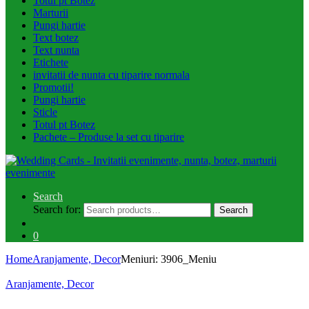
Totul pt Botez
Marturii
Pungi hartie
Text botez
Text nunta
Etichete
invitatii de nunta cu tiparire normala
Promotii!
Pungi hartie
Sticle
Totul pt Botez
Pachete – Produse la set cu tiparire
Search
Search for:
Search
0
Home
Aranjamente, Decor
Meniuri: 3906_Meniu
Aranjamente, Decor