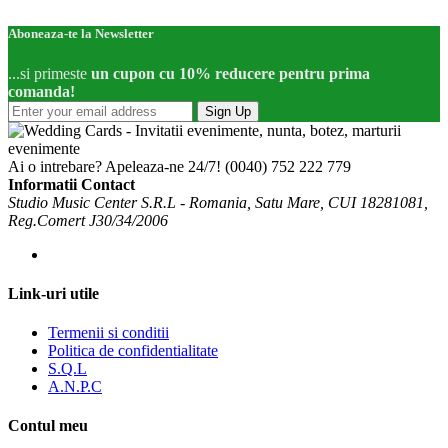
Aboneaza-te la Newsletter
...si primeste
un cupon cu 10% reducere pentru prima
comanda!
Sign Up
Ai o intrebare? Apeleaza-ne 24/7!
(0040) 752 222 779
Informatii Contact
Studio Music Center S.R.L - Romania, Satu Mare, CUI 18281081,
Reg.Comert J30/34/2006
Link-uri utile
Termenii si conditii
Politica de confidentialitate
S.Q.L
A.N.P.C
Contul meu