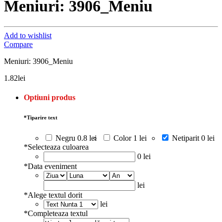
Meniuri: 3906_Meniu
Add to wishlist
Compare
Meniuri: 3906_Meniu
1.82
lei
Optiuni produs
*
Tiparire text
Negru
0.8 lei
Color
1 lei
Netiparit
0 lei
*
Selecteaza culoarea
0 lei
*
Data eveniment
lei
*
Alege textul dorit
lei
*
Completeaza textul