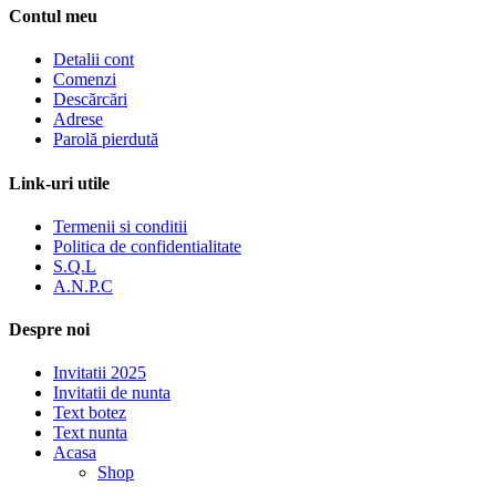
Contul meu
Detalii cont
Comenzi
Descărcări
Adrese
Parolă pierdută
Link-uri utile
Termenii si conditii
Politica de confidentialitate
S.Q.L
A.N.P.C
Despre noi
Invitatii 2025
Invitatii de nunta
Text botez
Text nunta
Acasa
Shop