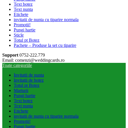
Text botez
Text nunta
Etichete
invitatii de nunta cu tiparire normala
Promotii!
Pungi hartie
Sticle
Totul pt Botez
Pachete – Produse la set cu tiparire
Support
0752-222.779
Email: comenzi@weddingcards.ro
Toate categoriile
Invitatii de nunta
Invitatii de botez
Totul pt Botez
Marturii
Pungi hartie
Text botez
Text nunta
Etichete
invitatii de nunta cu tiparire normala
Promotii!
Pungi hartie