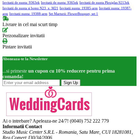
Invitatii de nunta: 9363ek
Invitatii de nunta: 9365ek
Invitatii de nunta Plexiglas 9213ek
Invitatii de nunta si botez N23_x_M21
Invitatii nunta: 19385-arm
Invitatii nunta: 19387-
arm
Invitatii nunta: 19388-arm
Set Marturii: FlowerBouquet, set 1
Livrare in cel mai scurt timp
Perzonalizare invitatii
Pintare invitatii
Aboneaza-te la Newsletter
...si primeste
un cupon cu 10% reducere pentru prima
comanda!
Sign Up
Ai o intrebare? Apeleaza-ne 24/7!
(0040) 752 222 779
Informatii Contact
Studio Music Center S.R.L - Romania, Satu Mare, CUI 18281081,
Reg.Comert J30/34/2006