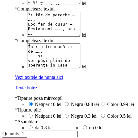
lei
*
Completeaza textul
lei
*
Completeaza textul
lei
Vezi textele de nunta aici
Texte botez
*
Tiparire poza miri/copil
Netiparit
0 lei
Negru
0.88 lei
Color
0.99 lei
*
Tiparire plic
Netiparit
0 lei
Negru
0.3 lei
Color
0.5 lei
*
Asamblare
da
0.8 lei
nu
0 lei
Quantity