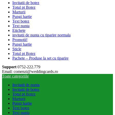
Invitatii de botez
Totul pt Botez
Marturii
Pungi hartie
Text botez
Text nunta
Etichete
invitatii de nunta cu tiparire normala
Promotii!
Pungi hartie
Sticle
Totul pt Botez
Pachete – Produse la set cu tiparire
Support
0752-222.779
Email: comenzi@weddingcards.ro
Toate categoriile
Invitatii de nunta
Invitatii de botez
Totul pt Botez
Marturii
Pungi hartie
Text botez
Text nunta