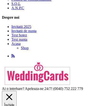
S.Q.L
A.N.P.C
Despre noi
Invitatii 2025
Invitatii de nunta
Text botez
Text nunta
Acasa
Shop
Ai o intrebare? Apeleaza-ne 24/7!
(0040) 752 222 779
Închide