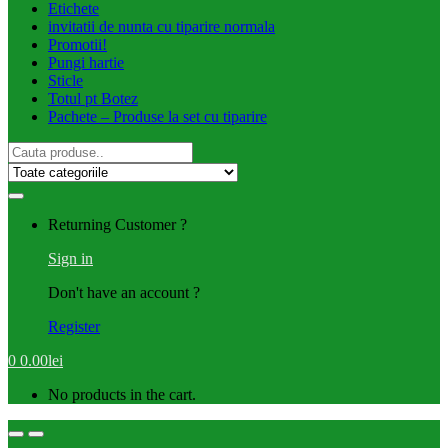
Etichete
invitatii de nunta cu tiparire normala
Promotii!
Pungi hartie
Sticle
Totul pt Botez
Pachete – Produse la set cu tiparire
Search
for:
Returning Customer ?
Sign in
Don't have an account ?
Register
0
0.00
lei
No products in the cart.