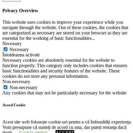
Privacy Overview
This website uses cookies to improve your experience while you
navigate through the website. Out of these cookies, the cookies that
are categorized as necessary are stored on your browser as they are
essential for the working of basic functionalities
...
Necessary
Necessary
Întotdeauna activate
Necessary cookies are absolutely essential for the website to
function properly. This category only includes cookies that ensures
basic functionalities and security features of the website. These
cookies do not store any personal information.
Non-necessary
Non-necessary
Any cookies that may not be particularly necessary for the website
to function and is used specifically to collect user personal data via
analytics, ads, other embedded contents are termed as non-necessary
Acord Cookie
cookies. It is mandatory to procure user consent prior to running
these cookies on your website.
SALVEAZĂ ȘI ACCEPTĂ
Acest site web folosește cookie-uri pentru a vă îmbunătăți experiența.
Vom presupune că sunteți de acord cu asta, dar puteți renunța dacă
doriți.
Cookie settings
ACCEPT