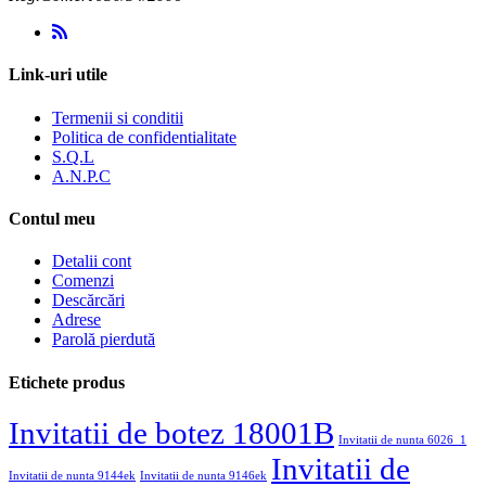
Link-uri utile
Termenii si conditii
Politica de confidentialitate
S.Q.L
A.N.P.C
Contul meu
Detalii cont
Comenzi
Descărcări
Adrese
Parolă pierdută
Etichete produs
Invitatii de botez 18001B
Invitatii de nunta 6026_1
Invitatii de
Invitatii de nunta 9144ek
Invitatii de nunta 9146ek