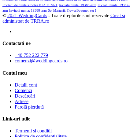
Invitatii de nunta si botez N23_x_M21
Invitatii nunta: 19385-arm
Invitatii nunta: 19387-
arm
Invitatii nunta: 19388-arm
Set Marturii: FlowerBouquet, set 1
©
2021 WeddingCards
- Toate drepturile sunt rezervate
Creat si
administrat de TRRA.ro
Contactati-ne
+40 752 222 779
comenzi@weddingcards.ro
Contul meu
Detalii cont
Comenzi
Descărcări
Adrese
Parolă pierdută
Link-uri utile
Termenii si conditii
Politica de confidentialitate