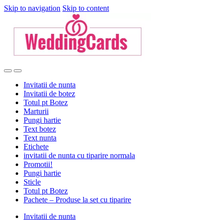
Skip to navigation
Skip to content
Invitatii de nunta
Invitatii de botez
Totul pt Botez
Marturii
Pungi hartie
Text botez
Text nunta
Etichete
invitatii de nunta cu tiparire normala
Promotii!
Pungi hartie
Sticle
Totul pt Botez
Pachete – Produse la set cu tiparire
Invitatii de nunta