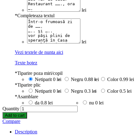
lei
*
Completeaza textul
lei
Vezi textele de nunta aici
Texte botez
*
Tiparire poza miri/copil
Netiparit
0 lei
Negru
0.88 lei
Color
0.99 lei
*
Tiparire plic
Netiparit
0 lei
Negru
0.3 lei
Color
0.5 lei
*
Asamblare
da
0.8 lei
nu
0 lei
Quantity
Add to cart
Compare
Description