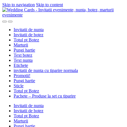
Skip to navigation
Skip to content
Invitatii de nunta
Invitatii de botez
Totul pt Botez
Marturii
Pungi hartie
Text botez
Text nunta
Etichete
invitatii de nunta cu tiparire normala
Promotii!
Pungi hartie
Sticle
Totul pt Botez
Pachete – Produse la set cu tiparire
Invitatii de nunta
Invitatii de botez
Totul pt Botez
Marturii
Pungi hartie