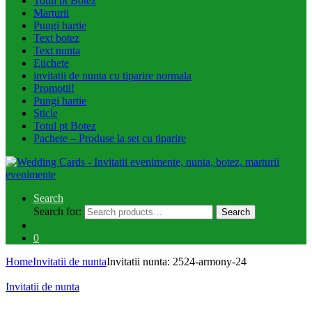
Totul pt Botez
Marturii
Pungi hartie
Text botez
Text nunta
Etichete
invitatii de nunta cu tiparire normala
Promotii!
Pungi hartie
Sticle
Totul pt Botez
Pachete – Produse la set cu tiparire
Search
Search for:
Search
0
Home
Invitatii de nunta
Invitatii nunta: 2524-armony-24
Invitatii de nunta