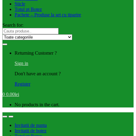
Sticle
Totul pt Botez
Pachete – Produse la set cu tiparire
Search for:
Returning Customer ?
Sign in
Don't have an account ?
Register
0
0.00
lei
No products in the cart.
Invitatii de nunta
Invitatii de botez