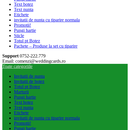
Text botez
Text nunta
Etichete
invitatii de nunta cu tiparire normala
Promotii!
Pungi hartie
Sticle
Totul pt Botez
Pachete – Produse la set cu tiparire
Support
0752-222.779
Email: comenzi@weddingcards.ro
Toate categoriile
Invitatii de nunta
Invitatii de botez
Totul pt Botez
Marturii
Pungi hartie
Text botez
Text nunta
Etichete
invitatii de nunta cu tiparire normala
Promotii!
Pungi hartie