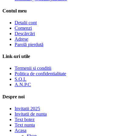
Contul meu
Detalii cont
Comenzi
Descărcări
Adrese
Parolă pierdută
Link-uri utile
Termenii si conditii
Politica de confidentialitate
S.Q.L
A.N.P.C
Despre noi
Invitatii 2025
Invitatii de nunta
Text botez
Text nunta
Acasa
Shop