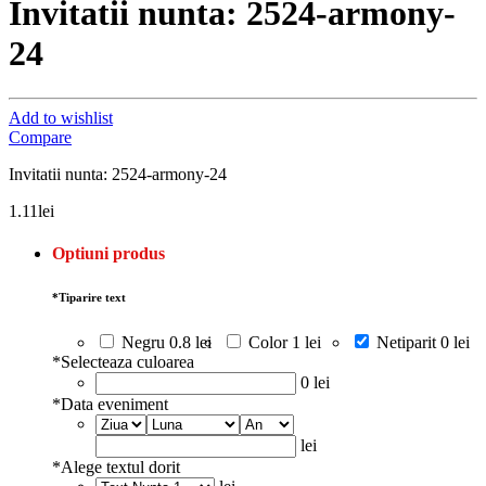
Invitatii nunta: 2524-armony-
24
Add to wishlist
Compare
Invitatii nunta: 2524-armony-24
1.11
lei
Optiuni produs
*
Tiparire text
Negru
0.8 lei
Color
1 lei
Netiparit
0 lei
*
Selecteaza culoarea
0 lei
*
Data eveniment
lei
*
Alege textul dorit