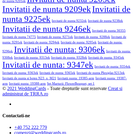
de nunta 9201ek
Invitatii de nunta 9209ek
Invitatii de
nunta 9225ek
Invitatii de nunta 9232ek
Invitatii de nunta 9238ek
Invitatii de nunta 9246ek
Invitatii de nunta 30355
Invitatii de nunta 74775
Invitatii de nunta: 9271ek
Invitatii de nunta: 9288ek
Invitatii de
nunta: 9291ek
Invitatii de nunta: 9294ek
Invitatii de nunta: 9295ek
Invitatii de nunta:
Invitatii de nunta: 9306ek
9296ek
Invitatii de nunta:
9308ek
Invitatii de nunta: 9313ek
Invitatii de nunta: 9328ek
Invitatii de nunta: 9345ek
Invitatii de nunta: 9347ek
Invitatii de nunta: 9354ek
Invitatii de nunta: 9363ek
Invitatii de nunta: 9365ek
Invitatii de nunta Plexiglas 9213ek
Invitatii de nunta si botez N23_x_M21
Invitatii nunta: 19385-arm
Invitatii nunta: 19387-
arm
Invitatii nunta: 19388-arm
Set Marturii: FlowerBouquet, set 1
©
2021 WeddingCards
- Toate drepturile sunt rezervate
Creat si
administrat de TRRA.ro
Contactati-ne
+40 752 222 779
comenzi@weddingcards.ro