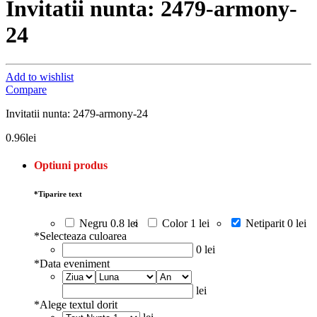
Invitatii nunta: 2479-armony-
24
Add to wishlist
Compare
Invitatii nunta: 2479-armony-24
0.96
lei
Optiuni produs
*
Tiparire text
Negru
0.8 lei
Color
1 lei
Netiparit
0 lei
*
Selecteaza culoarea
0 lei
*
Data eveniment
lei
*
Alege textul dorit