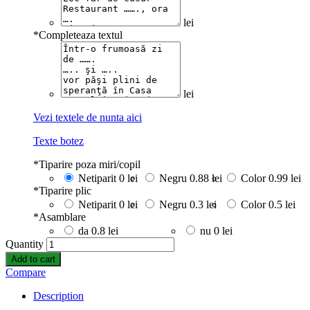
lei
*
Completeaza textul
lei
Vezi textele de nunta aici
Texte botez
*
Tiparire poza miri/copil
Netiparit
0 lei
Negru
0.88 lei
Color
0.99 lei
*
Tiparire plic
Netiparit
0 lei
Negru
0.3 lei
Color
0.5 lei
*
Asamblare
da
0.8 lei
nu
0 lei
Quantity
Add to cart
Compare
Description