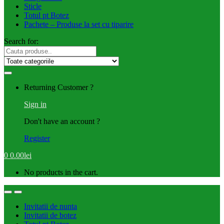
Sticle
Totul pt Botez
Pachete – Produse la set cu tiparire
Search for:
Returning Customer ?
Sign in
Don't have an account ?
Register
0
0.00
lei
No products in the cart.
Invitatii de nunta
Invitatii de botez