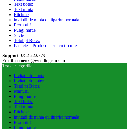
Text botez
Text nunta
Etichete
invitatii de nunta cu tiparire normala
Promotii!
Pungi hartie
Sticle
Totul pt Botez
Pachete – Produse la set cu tiparire
Support
0752-222.779
Email: comenzi@weddingcards.ro
Toate categoriile
Invitatii de nunta
Invitatii de botez
Totul pt Botez
Marturii
Pungi hartie
Text botez
Text nunta
Etichete
invitatii de nunta cu tiparire normala
Promotii!
Pungi hartie