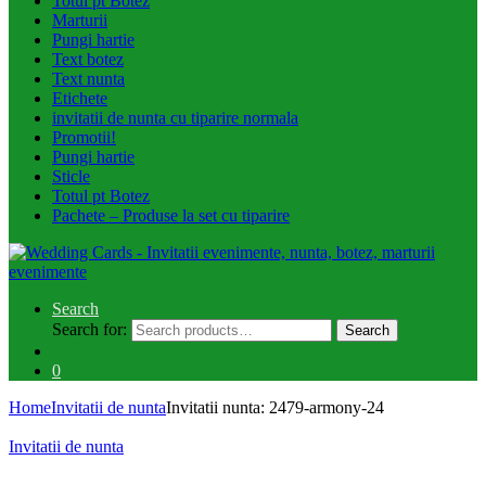
Totul pt Botez
Marturii
Pungi hartie
Text botez
Text nunta
Etichete
invitatii de nunta cu tiparire normala
Promotii!
Pungi hartie
Sticle
Totul pt Botez
Pachete – Produse la set cu tiparire
Search
Search for:
Search
0
Home
Invitatii de nunta
Invitatii nunta: 2479-armony-24
Invitatii de nunta