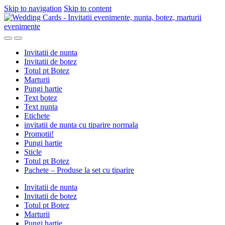
Skip to navigation
Skip to content
Invitatii de nunta
Invitatii de botez
Totul pt Botez
Marturii
Pungi hartie
Text botez
Text nunta
Etichete
invitatii de nunta cu tiparire normala
Promotii!
Pungi hartie
Sticle
Totul pt Botez
Pachete – Produse la set cu tiparire
Invitatii de nunta
Invitatii de botez
Totul pt Botez
Marturii
Pungi hartie