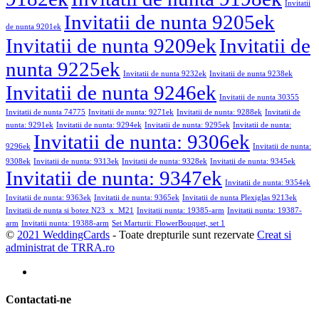
Invitatii
Invitatii de nunta 9205ek
de nunta 9201ek
Invitatii de nunta 9209ek
Invitatii de
nunta 9225ek
Invitatii de nunta 9232ek
Invitatii de nunta 9238ek
Invitatii de nunta 9246ek
Invitatii de nunta 30355
Invitatii de nunta 74775
Invitatii de nunta: 9271ek
Invitatii de nunta: 9288ek
Invitatii de
nunta: 9291ek
Invitatii de nunta: 9294ek
Invitatii de nunta: 9295ek
Invitatii de nunta:
Invitatii de nunta: 9306ek
9296ek
Invitatii de nunta:
9308ek
Invitatii de nunta: 9313ek
Invitatii de nunta: 9328ek
Invitatii de nunta: 9345ek
Invitatii de nunta: 9347ek
Invitatii de nunta: 9354ek
Invitatii de nunta: 9363ek
Invitatii de nunta: 9365ek
Invitatii de nunta Plexiglas 9213ek
Invitatii de nunta si botez N23_x_M21
Invitatii nunta: 19385-arm
Invitatii nunta: 19387-
arm
Invitatii nunta: 19388-arm
Set Marturii: FlowerBouquet, set 1
©
2021 WeddingCards
- Toate drepturile sunt rezervate
Creat si
administrat de TRRA.ro
Contactati-ne