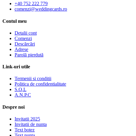
+40 752 222 779
comenzi@weddingcards.ro
Contul meu
Detalii cont
Comenzi
Descărcări
Adrese
Parolă pierdută
Link-uri utile
Termenii si conditii
Politica de confidentialitate
S.Q.L
A.N.P.C
Despre noi
Invitatii 2025
Invitatii de nunta
Text botez
Text nunta