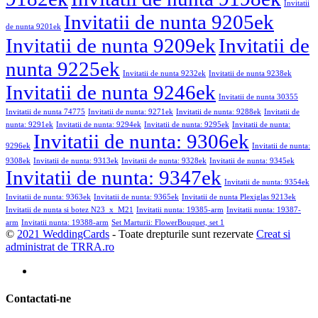
Invitatii
Invitatii de nunta 9205ek
de nunta 9201ek
Invitatii de nunta 9209ek
Invitatii de
nunta 9225ek
Invitatii de nunta 9232ek
Invitatii de nunta 9238ek
Invitatii de nunta 9246ek
Invitatii de nunta 30355
Invitatii de nunta 74775
Invitatii de nunta: 9271ek
Invitatii de nunta: 9288ek
Invitatii de
nunta: 9291ek
Invitatii de nunta: 9294ek
Invitatii de nunta: 9295ek
Invitatii de nunta:
Invitatii de nunta: 9306ek
9296ek
Invitatii de nunta:
9308ek
Invitatii de nunta: 9313ek
Invitatii de nunta: 9328ek
Invitatii de nunta: 9345ek
Invitatii de nunta: 9347ek
Invitatii de nunta: 9354ek
Invitatii de nunta: 9363ek
Invitatii de nunta: 9365ek
Invitatii de nunta Plexiglas 9213ek
Invitatii de nunta si botez N23_x_M21
Invitatii nunta: 19385-arm
Invitatii nunta: 19387-
arm
Invitatii nunta: 19388-arm
Set Marturii: FlowerBouquet, set 1
©
2021 WeddingCards
- Toate drepturile sunt rezervate
Creat si
administrat de TRRA.ro
Contactati-ne