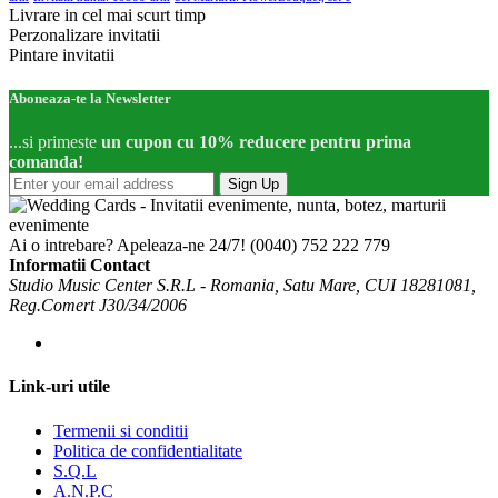
Livrare in cel mai scurt timp
Perzonalizare invitatii
Pintare invitatii
Aboneaza-te la Newsletter
...si primeste
un cupon cu 10% reducere pentru prima
comanda!
Sign Up
Ai o intrebare? Apeleaza-ne 24/7!
(0040) 752 222 779
Informatii Contact
Studio Music Center S.R.L - Romania, Satu Mare, CUI 18281081,
Reg.Comert J30/34/2006
Link-uri utile
Termenii si conditii
Politica de confidentialitate
S.Q.L
A.N.P.C