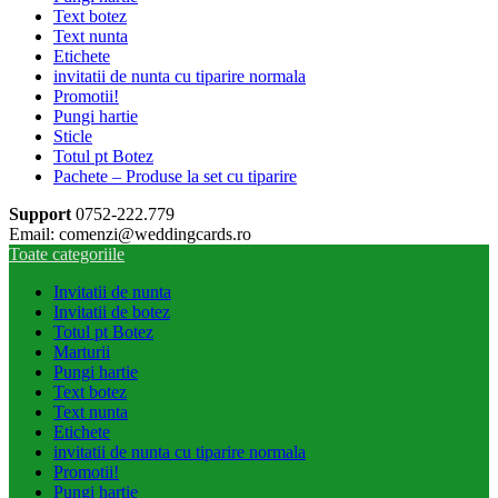
Text botez
Text nunta
Etichete
invitatii de nunta cu tiparire normala
Promotii!
Pungi hartie
Sticle
Totul pt Botez
Pachete – Produse la set cu tiparire
Support
0752-222.779
Email: comenzi@weddingcards.ro
Toate categoriile
Invitatii de nunta
Invitatii de botez
Totul pt Botez
Marturii
Pungi hartie
Text botez
Text nunta
Etichete
invitatii de nunta cu tiparire normala
Promotii!
Pungi hartie