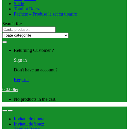
Sticle
Totul pt Botez
Pachete – Produse la set cu tiparire
Search for:
Returning Customer ?
Sign in
Don't have an account ?
Register
0
0.00
lei
No products in the cart.
Invitatii de nunta
Invitatii de botez