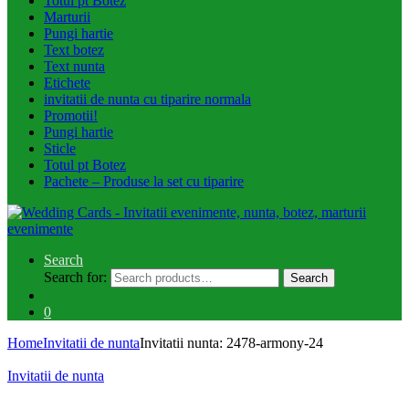
Totul pt Botez
Marturii
Pungi hartie
Text botez
Text nunta
Etichete
invitatii de nunta cu tiparire normala
Promotii!
Pungi hartie
Sticle
Totul pt Botez
Pachete – Produse la set cu tiparire
Search
Search for:
Search
0
Home
Invitatii de nunta
Invitatii nunta: 2478-armony-24
Invitatii de nunta