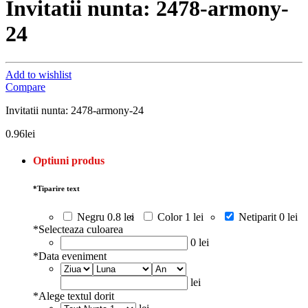
Invitatii nunta: 2478-armony-
24
Add to wishlist
Compare
Invitatii nunta: 2478-armony-24
0.96
lei
Optiuni produs
*
Tiparire text
Negru
0.8 lei
Color
1 lei
Netiparit
0 lei
*
Selecteaza culoarea
0 lei
*
Data eveniment
lei
*
Alege textul dorit