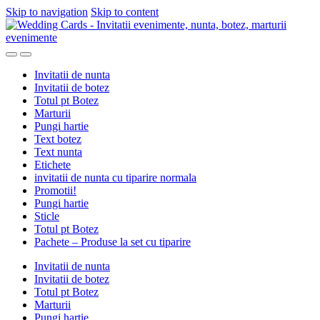
Skip to navigation
Skip to content
Invitatii de nunta
Invitatii de botez
Totul pt Botez
Marturii
Pungi hartie
Text botez
Text nunta
Etichete
invitatii de nunta cu tiparire normala
Promotii!
Pungi hartie
Sticle
Totul pt Botez
Pachete – Produse la set cu tiparire
Invitatii de nunta
Invitatii de botez
Totul pt Botez
Marturii
Pungi hartie