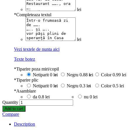
lei
*
Completeaza textul
lei
Vezi textele de nunta aici
Texte botez
*
Tiparire poza miri/copil
Netiparit
0 lei
Negru
0.88 lei
Color
0.99 lei
*
Tiparire plic
Netiparit
0 lei
Negru
0.3 lei
Color
0.5 lei
*
Asamblare
da
0.8 lei
nu
0 lei
Quantity
Add to cart
Compare
Description