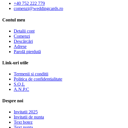
+40 752 222 779
comenzi@weddingcards.ro
Contul meu
Detalii cont
Comenzi
Descărcări
Adrese
Parolă pierdută
Link-uri utile
Termenii si conditii
Politica de confidentialitate
S.Q.L
A.N.P.C
Despre noi
Invitatii 2025
Invitatii de nunta
Text botez
Text nunta