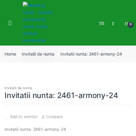
Skip
Skip
to
to
navigation
content
0
Home
Invitatii de nunta
Invitatii nunta: 2461-armony-24
Invitatii de nunta
Invitatii nunta: 2461-armony-24
Add to wishlist
Compare
Invitatii nunta: 2461-armony-24