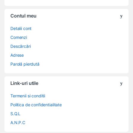
Contul meu
Detalii cont
Comenzi
Descărcări
Adrese
Parolă pierdută
Link-uri utile
Termenii si conditii
Politica de confidentialitate
S.Q.L
A.N.P.C