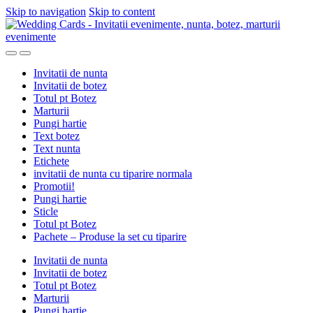
Skip to navigation
Skip to content
Invitatii de nunta
Invitatii de botez
Totul pt Botez
Marturii
Pungi hartie
Text botez
Text nunta
Etichete
invitatii de nunta cu tiparire normala
Promotii!
Pungi hartie
Sticle
Totul pt Botez
Pachete – Produse la set cu tiparire
Invitatii de nunta
Invitatii de botez
Totul pt Botez
Marturii
Pungi hartie