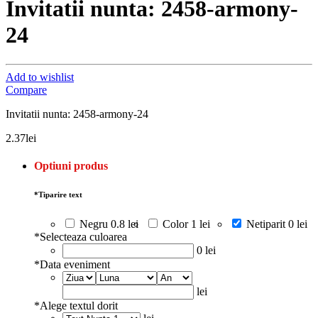
Invitatii nunta: 2458-armony-
24
Add to wishlist
Compare
Invitatii nunta: 2458-armony-24
2.37
lei
Optiuni produs
*
Tiparire text
Negru
0.8 lei
Color
1 lei
Netiparit
0 lei
*
Selecteaza culoarea
0 lei
*
Data eveniment
lei
*
Alege textul dorit