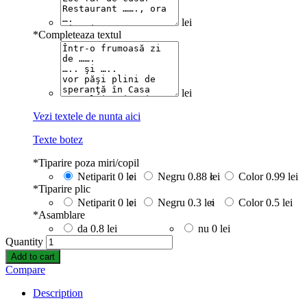
lei
*
Completeaza textul
lei
Vezi textele de nunta aici
Texte botez
*
Tiparire poza miri/copil
Netiparit
0 lei
Negru
0.88 lei
Color
0.99 lei
*
Tiparire plic
Netiparit
0 lei
Negru
0.3 lei
Color
0.5 lei
*
Asamblare
da
0.8 lei
nu
0 lei
Quantity
Add to cart
Compare
Description