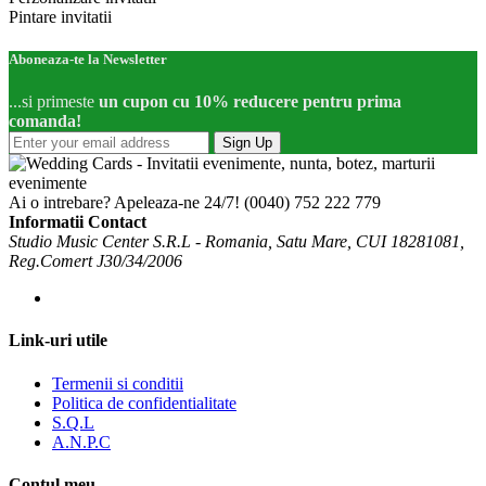
Pintare invitatii
Aboneaza-te la Newsletter
...si primeste
un cupon cu 10% reducere pentru prima
comanda!
Sign Up
Ai o intrebare? Apeleaza-ne 24/7!
(0040) 752 222 779
Informatii Contact
Studio Music Center S.R.L - Romania, Satu Mare, CUI 18281081,
Reg.Comert J30/34/2006
Link-uri utile
Termenii si conditii
Politica de confidentialitate
S.Q.L
A.N.P.C
Contul meu