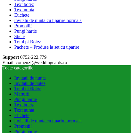
Text botez
Text nunta
Etichete
invitatii de nunta cu tiparire normala
Promotii!
Pungi hartie
Sticle
Totul pt Botez
Pachete – Produse la set cu tiparire
Support
0752-222.779
Email: comenzi@weddingcards.ro
Toate categoriile
Invitatii de nunta
Invitatii de botez
Totul pt Botez
Marturii
Pungi hartie
Text botez
Text nunta
Etichete
invitatii de nunta cu tiparire normala
Promotii!
Pungi hartie