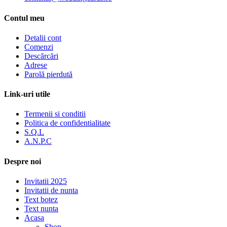
Contul meu
Detalii cont
Comenzi
Descărcări
Adrese
Parolă pierdută
Link-uri utile
Termenii si conditii
Politica de confidentialitate
S.Q.L
A.N.P.C
Despre noi
Invitatii 2025
Invitatii de nunta
Text botez
Text nunta
Acasa
Shop