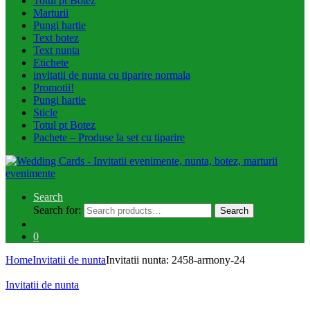
Totul pt Botez
Marturii
Pungi hartie
Text botez
Text nunta
Etichete
invitatii de nunta cu tiparire normala
Promotii!
Pungi hartie
Sticle
Totul pt Botez
Pachete – Produse la set cu tiparire
Search
Search for:
Search
0
Home
Invitatii de nunta
Invitatii nunta: 2458-armony-24
Invitatii de nunta