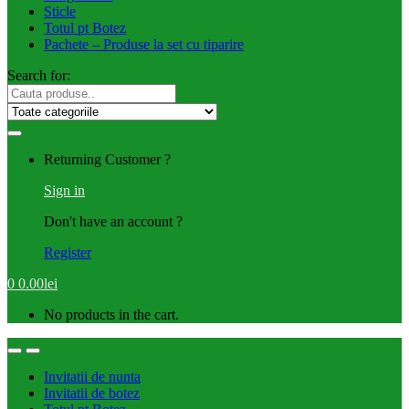
Sticle
Totul pt Botez
Pachete – Produse la set cu tiparire
Search for:
Returning Customer ?
Sign in
Don't have an account ?
Register
0
0.00
lei
No products in the cart.
Invitatii de nunta
Invitatii de botez