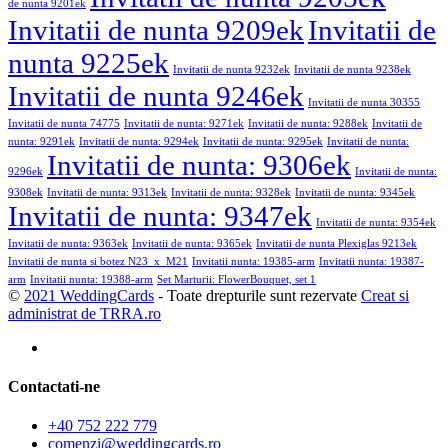
de nunta 9201ek
Invitatii de nunta 9209ek
Invitatii de
nunta 9225ek
Invitatii de nunta 9232ek
Invitatii de nunta 9238ek
Invitatii de nunta 9246ek
Invitatii de nunta 30355
Invitatii de nunta 74775
Invitatii de nunta: 9271ek
Invitatii de nunta: 9288ek
Invitatii de
nunta: 9291ek
Invitatii de nunta: 9294ek
Invitatii de nunta: 9295ek
Invitatii de nunta:
Invitatii de nunta: 9306ek
9296ek
Invitatii de nunta:
9308ek
Invitatii de nunta: 9313ek
Invitatii de nunta: 9328ek
Invitatii de nunta: 9345ek
Invitatii de nunta: 9347ek
Invitatii de nunta: 9354ek
Invitatii de nunta: 9363ek
Invitatii de nunta: 9365ek
Invitatii de nunta Plexiglas 9213ek
Invitatii de nunta si botez N23_x_M21
Invitatii nunta: 19385-arm
Invitatii nunta: 19387-
arm
Invitatii nunta: 19388-arm
Set Marturii: FlowerBouquet, set 1
©
2021 WeddingCards
- Toate drepturile sunt rezervate
Creat si
administrat de TRRA.ro
Contactati-ne
+40 752 222 779
comenzi@weddingcards.ro