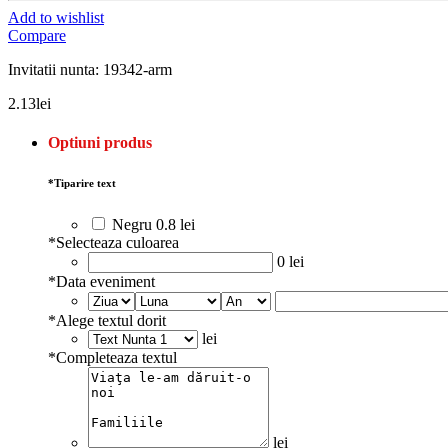
Add to wishlist
Compare
Invitatii nunta: 19342-arm
2.13
lei
Optiuni produs
*
Tiparire text
Negru
0.8 lei
*
Selecteaza culoarea
0 lei
*
Data eveniment
*
Alege textul dorit
lei
*
Completeaza textul
lei