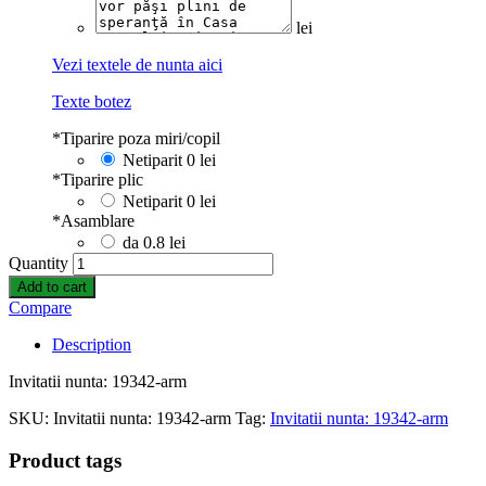
lei
Vezi textele de nunta aici
Texte botez
*
Tiparire poza miri/copil
Netiparit
0 lei
*
Tiparire plic
Netiparit
0 lei
*
Asamblare
da
0.8 lei
Quantity
Add to cart
Compare
Description
Invitatii nunta: 19342-arm
SKU:
Invitatii nunta: 19342-arm
Tag:
Invitatii nunta: 19342-arm
Product tags