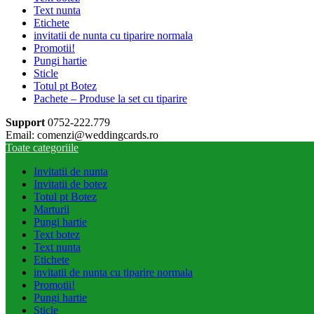
Text nunta
Etichete
invitatii de nunta cu tiparire normala
Promotii!
Pungi hartie
Sticle
Totul pt Botez
Pachete – Produse la set cu tiparire
Support
0752-222.779
Email: comenzi@weddingcards.ro
Toate categoriile
Invitatii de nunta
Invitatii de botez
Totul pt Botez
Marturii
Pungi hartie
Text botez
Text nunta
Etichete
invitatii de nunta cu tiparire normala
Promotii!
Pungi hartie
Sticle