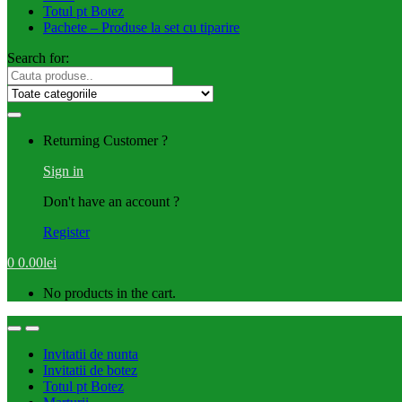
Totul pt Botez
Pachete – Produse la set cu tiparire
Search for:
Returning Customer ?
Sign in
Don't have an account ?
Register
0
0.00
lei
No products in the cart.
Invitatii de nunta
Invitatii de botez
Totul pt Botez