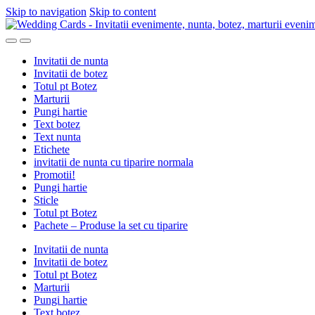
Skip to navigation
Skip to content
Invitatii de nunta
Invitatii de botez
Totul pt Botez
Marturii
Pungi hartie
Text botez
Text nunta
Etichete
invitatii de nunta cu tiparire normala
Promotii!
Pungi hartie
Sticle
Totul pt Botez
Pachete – Produse la set cu tiparire
Invitatii de nunta
Invitatii de botez
Totul pt Botez
Marturii
Pungi hartie
Text botez