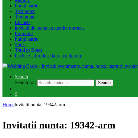
Marturii
Pungi hartie
Text botez
Text nunta
Etichete
invitatii de nunta cu tiparire normala
Promotii!
Pungi hartie
Sticle
Totul pt Botez
Pachete – Produse la set cu tiparire
Search
Search for:
Search
0
Home
Invitatii nunta: 19342-arm
Invitatii nunta: 19342-arm