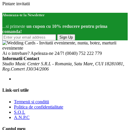
Pintare invitatii
Aboneaza-te la Newsletter
...si primeste
un cupon cu 10% reducere pentru prima
comanda!
Sign Up
Ai o intrebare? Apeleaza-ne 24/7!
(0040) 752 222 779
Informatii Contact
Studio Music Center S.R.L - Romania, Satu Mare, CUI 18281081,
Reg.Comert J30/34/2006
Link-uri utile
Termenii si conditii
Politica de confidentialitate
S.Q.L
A.N.P.C
Contul meu