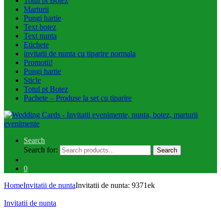
Totul pt Botez
Marturii
Pungi hartie
Text botez
Text nunta
Etichete
invitatii de nunta cu tiparire normala
Promotii!
Pungi hartie
Sticle
Totul pt Botez
Pachete – Produse la set cu tiparire
Search
Search for:
Search
0
Home
Invitatii de nunta
Invitatii de nunta: 9371ek
Invitatii de nunta