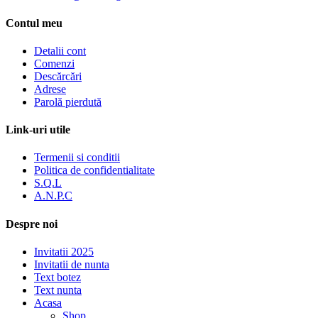
Contul meu
Detalii cont
Comenzi
Descărcări
Adrese
Parolă pierdută
Link-uri utile
Termenii si conditii
Politica de confidentialitate
S.Q.L
A.N.P.C
Despre noi
Invitatii 2025
Invitatii de nunta
Text botez
Text nunta
Acasa
Shop