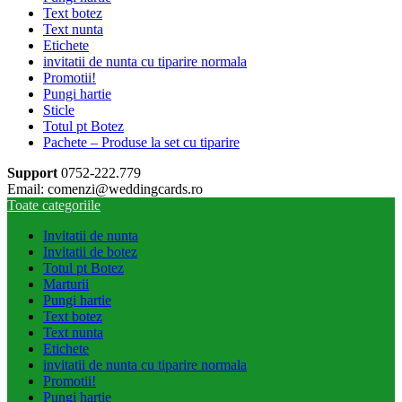
Text botez
Text nunta
Etichete
invitatii de nunta cu tiparire normala
Promotii!
Pungi hartie
Sticle
Totul pt Botez
Pachete – Produse la set cu tiparire
Support
0752-222.779
Email: comenzi@weddingcards.ro
Toate categoriile
Invitatii de nunta
Invitatii de botez
Totul pt Botez
Marturii
Pungi hartie
Text botez
Text nunta
Etichete
invitatii de nunta cu tiparire normala
Promotii!
Pungi hartie