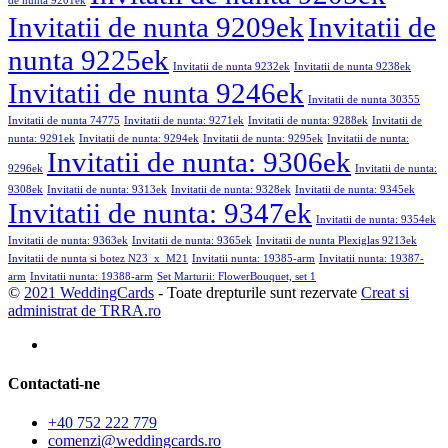
de nunta 9201ek
Invitatii de nunta 9209ek
Invitatii de
nunta 9225ek
Invitatii de nunta 9232ek
Invitatii de nunta 9238ek
Invitatii de nunta 9246ek
Invitatii de nunta 30355
Invitatii de nunta 74775
Invitatii de nunta: 9271ek
Invitatii de nunta: 9288ek
Invitatii de
nunta: 9291ek
Invitatii de nunta: 9294ek
Invitatii de nunta: 9295ek
Invitatii de nunta:
Invitatii de nunta: 9306ek
9296ek
Invitatii de nunta:
9308ek
Invitatii de nunta: 9313ek
Invitatii de nunta: 9328ek
Invitatii de nunta: 9345ek
Invitatii de nunta: 9347ek
Invitatii de nunta: 9354ek
Invitatii de nunta: 9363ek
Invitatii de nunta: 9365ek
Invitatii de nunta Plexiglas 9213ek
Invitatii de nunta si botez N23_x_M21
Invitatii nunta: 19385-arm
Invitatii nunta: 19387-
arm
Invitatii nunta: 19388-arm
Set Marturii: FlowerBouquet, set 1
©
2021 WeddingCards
- Toate drepturile sunt rezervate
Creat si
administrat de TRRA.ro
Contactati-ne
+40 752 222 779
comenzi@weddingcards.ro