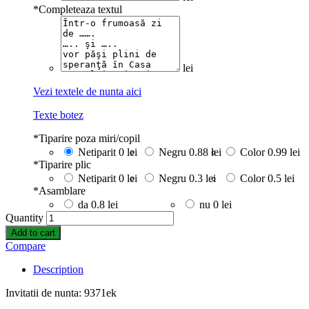
*
Completeaza textul
lei
Vezi textele de nunta aici
Texte botez
*
Tiparire poza miri/copil
Netiparit
0 lei
Negru
0.88 lei
Color
0.99 lei
*
Tiparire plic
Netiparit
0 lei
Negru
0.3 lei
Color
0.5 lei
*
Asamblare
da
0.8 lei
nu
0 lei
Quantity
Add to cart
Compare
Description
Invitatii de nunta: 9371ek