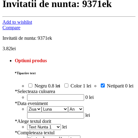
Invitatii de nunta: 9371ek
Add to wishlist
Compare
Invitatii de nunta: 9371ek
3.82
lei
Optiuni produs
*
Tiparire text
Negru
0.8 lei
Color
1 lei
Netiparit
0 lei
*
Selecteaza culoarea
0 lei
*
Data eveniment
lei
*
Alege textul dorit
lei
*
Completeaza textul