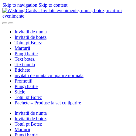
Skip to navigation
Skip to content
Invitatii de nunta
Invitatii de botez
Totul pt Botez
Marturii
Pungi hartie
Text botez
Text nunta
Etichete
invitatii de nunta cu tiparire normala
Promotii!
Pungi hartie
Sticle
Totul pt Botez
Pachete – Produse la set cu tiparire
Invitatii de nunta
Invitatii de botez
Totul pt Botez
Marturii
Pungi hartie