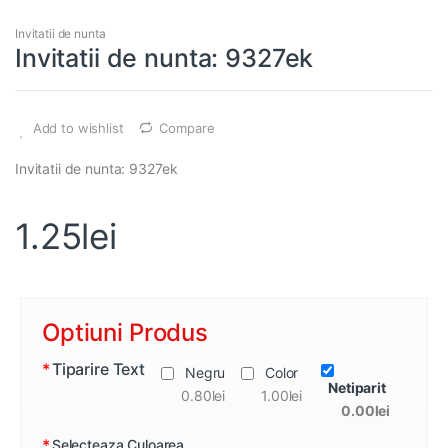
Invitatii de nunta
Invitatii de nunta: 9327ek
Add to wishlist
Compare
Invitatii de nunta: 9327ek
1.25
lei
Optiuni Produs
*
Tiparire Text
Negru
Color
Netiparit
0.80lei
1.00lei
0.00lei
*
Selecteaza Culoarea