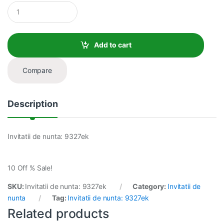
Q
u
a
n
t
Add to cart
i
t
y
Compare
Description
Invitatii de nunta: 9327ek
10 Off % Sale!
SKU:
Invitatii de nunta: 9327ek
Category:
Invitatii de
nunta
Tag:
Invitatii de nunta: 9327ek
Related products