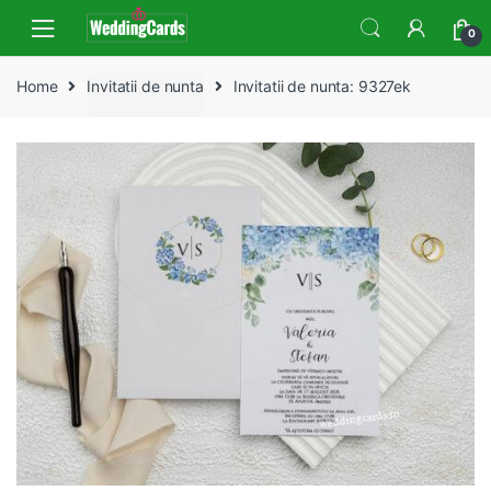
Skip
Skip
0
to
to
navigation
content
Home
Invitatii de nunta
Invitatii de nunta: 9327ek