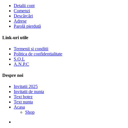
Detalii cont
Comenzi
Descărcări
Adrese
Parolă pierdută
Link-uri utile
Termenii si conditii
Politica de confidentialitate
S.Q.L
A.N.P.C
Despre noi
Invitatii 2025
Invitatii de nunta
Text botez
Text nunta
Acasa
Shop