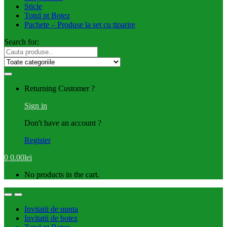
Sticle
Totul pt Botez
Pachete – Produse la set cu tiparire
Search for:
Returning Customer ?
Sign in
Don't have an account ?
Register
0
0.00
lei
No products in the cart.
Invitatii de nunta
Invitatii de botez