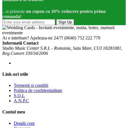
...si primeste
un cupon cu 10% reducere pentru prima
comanda!
Sign Up
Ai o intrebare? Apeleaza-ne 24/7!
(0040) 752 222 779
Informatii Contact
Studio Music Center S.R.L - Romania, Satu Mare, CUI 18281081,
Reg.Comert J30/34/2006
Link-uri utile
Termenii si conditii
Politica de confidentialitate
S.Q.L
A.N.P.C
Contul meu
Detalii cont