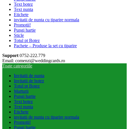
Text botez
Text nunta
Etichete
invitatii de nunta cu tiparire normala
Promotii!
Pungi hartie
Sticle
Totul pt Botez
Pachete – Produse la set cu tiparire
Support
0752-222.779
Email: comenzi@weddingcards.ro
Toate categoriile
Invitatii de nunta
Invitatii de botez
Totul pt Botez
Marturii
Pungi hartie
Text botez
Text nunta
Etichete
invitatii de nunta cu tiparire normala
Promotii!
Pungi hartie