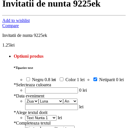
Invitatii de nunta 9225ek
Add to wishlist
Compare
Invitatii de nunta 9225ek
1.25
lei
Optiuni produs
*
Tiparire text
Negru
0.8 lei
Color
1 lei
Netiparit
0 lei
*
Selecteaza culoarea
0 lei
*
Data eveniment
lei
*
Alege textul dorit
lei
*
Completeaza textul