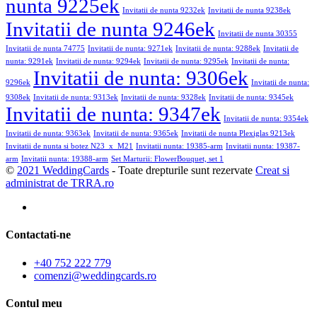
nunta 9225ek
Invitatii de nunta 9232ek
Invitatii de nunta 9238ek
Invitatii de nunta 9246ek
Invitatii de nunta 30355
Invitatii de nunta 74775
Invitatii de nunta: 9271ek
Invitatii de nunta: 9288ek
Invitatii de
nunta: 9291ek
Invitatii de nunta: 9294ek
Invitatii de nunta: 9295ek
Invitatii de nunta:
Invitatii de nunta: 9306ek
9296ek
Invitatii de nunta:
9308ek
Invitatii de nunta: 9313ek
Invitatii de nunta: 9328ek
Invitatii de nunta: 9345ek
Invitatii de nunta: 9347ek
Invitatii de nunta: 9354ek
Invitatii de nunta: 9363ek
Invitatii de nunta: 9365ek
Invitatii de nunta Plexiglas 9213ek
Invitatii de nunta si botez N23_x_M21
Invitatii nunta: 19385-arm
Invitatii nunta: 19387-
arm
Invitatii nunta: 19388-arm
Set Marturii: FlowerBouquet, set 1
©
2021 WeddingCards
- Toate drepturile sunt rezervate
Creat si
administrat de TRRA.ro
Contactati-ne
+40 752 222 779
comenzi@weddingcards.ro
Contul meu