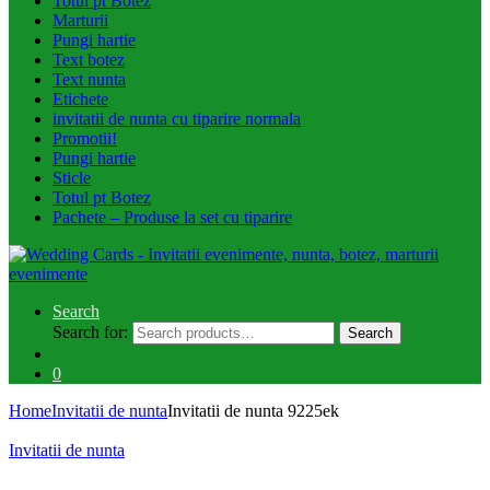
Totul pt Botez
Marturii
Pungi hartie
Text botez
Text nunta
Etichete
invitatii de nunta cu tiparire normala
Promotii!
Pungi hartie
Sticle
Totul pt Botez
Pachete – Produse la set cu tiparire
Search
Search for:
Search
0
Home
Invitatii de nunta
Invitatii de nunta 9225ek
Invitatii de nunta