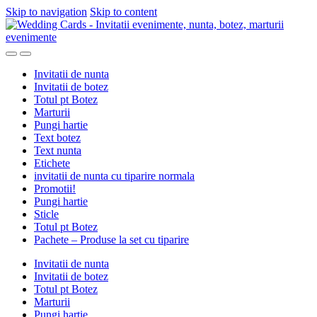
Skip to navigation
Skip to content
Invitatii de nunta
Invitatii de botez
Totul pt Botez
Marturii
Pungi hartie
Text botez
Text nunta
Etichete
invitatii de nunta cu tiparire normala
Promotii!
Pungi hartie
Sticle
Totul pt Botez
Pachete – Produse la set cu tiparire
Invitatii de nunta
Invitatii de botez
Totul pt Botez
Marturii
Pungi hartie