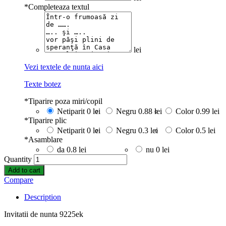
*
Completeaza textul
lei
Vezi textele de nunta aici
Texte botez
*
Tiparire poza miri/copil
Netiparit
0 lei
Negru
0.88 lei
Color
0.99 lei
*
Tiparire plic
Netiparit
0 lei
Negru
0.3 lei
Color
0.5 lei
*
Asamblare
da
0.8 lei
nu
0 lei
Quantity
Add to cart
Compare
Description
Invitatii de nunta 9225ek