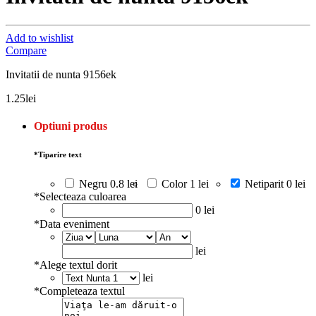
Add to wishlist
Compare
Invitatii de nunta 9156ek
1.25
lei
Optiuni produs
*
Tiparire text
Negru
0.8 lei
Color
1 lei
Netiparit
0 lei
*
Selecteaza culoarea
0 lei
*
Data eveniment
lei
*
Alege textul dorit
lei
*
Completeaza textul