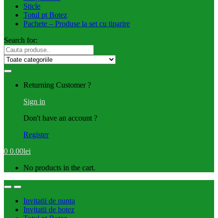
Sticle
Totul pt Botez
Pachete – Produse la set cu tiparire
Search for:
Returning Customer ?
Sign in
Don't have an account ?
Register
0
0.00
lei
No products in the cart.
Invitatii de nunta
Invitatii de botez