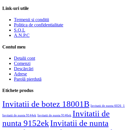
Link-uri utile
Termenii si conditii
Politica de confidentialitate
S.Q.L
A.N.P.C
Contul meu
Detalii cont
Comenzi
Descărcări
Adrese
Parolă pierdută
Etichete produs
Invitatii de botez 18001B
Invitatii de nunta 6026_1
Invitatii de
Invitatii de nunta 9144ek
Invitatii de nunta 9146ek
nunta 9152ek
Invitatii de nunta