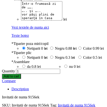
lei
Vezi textele de nunta aici
Texte botez
*
Tiparire poza miri/copil
Netiparit
0 lei
Negru
0.88 lei
Color
0.99 lei
*
Tiparire plic
Netiparit
0 lei
Negru
0.3 lei
Color
0.5 lei
*
Asamblare
da
0.8 lei
nu
0 lei
Quantity
Add to cart
Compare
Description
Invitatii de nunta 9156ek
SKU:
Invitatii de nunta 9156ek
Tag:
Invitatii de nunta 9156ek