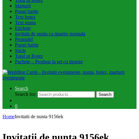
Totul pt Botez
Marturii
Pungi hartie
Text botez
Text nunta
Etichete
invitatii de nunta cu tiparire normala
Promotii!
Pungi hartie
Sticle
Totul pt Botez
Pachete – Produse la set cu tiparire
Search
Search for:
Search
0
Home
Invitatii de nunta 9156ek
Invitatii de nunta 9156ek