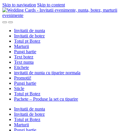
Skip to navigation
Skip to content
Invitatii de nunta
Invitatii de botez
Totul pt Botez
Marturii
Pungi hartie
Text botez
Text nunta
Etichete
invitatii de nunta cu tiparire normala
Promotii!
Pungi hartie
Sticle
Totul pt Botez
Pachete – Produse la set cu tiparire
Invitatii de nunta
Invitatii de botez
Totul pt Botez
Marturii
Pungi hartie