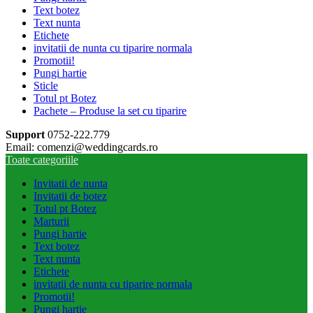
Text botez
Text nunta
Etichete
invitatii de nunta cu tiparire normala
Promotii!
Pungi hartie
Sticle
Totul pt Botez
Pachete – Produse la set cu tiparire
Support
0752-222.779
Email: comenzi@weddingcards.ro
Toate categoriile
Invitatii de nunta
Invitatii de botez
Totul pt Botez
Marturii
Pungi hartie
Text botez
Text nunta
Etichete
invitatii de nunta cu tiparire normala
Promotii!
Pungi hartie