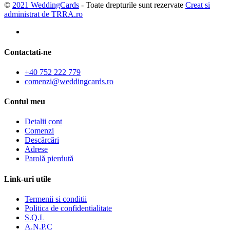
©
2021 WeddingCards
- Toate drepturile sunt rezervate
Creat si
administrat de TRRA.ro
Contactati-ne
+40 752 222 779
comenzi@weddingcards.ro
Contul meu
Detalii cont
Comenzi
Descărcări
Adrese
Parolă pierdută
Link-uri utile
Termenii si conditii
Politica de confidentialitate
S.Q.L
A.N.P.C