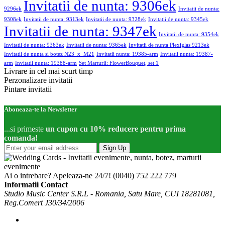
Invitatii de nunta: 9306ek
9296ek
Invitatii de nunta:
9308ek
Invitatii de nunta: 9313ek
Invitatii de nunta: 9328ek
Invitatii de nunta: 9345ek
Invitatii de nunta: 9347ek
Invitatii de nunta: 9354ek
Invitatii de nunta: 9363ek
Invitatii de nunta: 9365ek
Invitatii de nunta Plexiglas 9213ek
Invitatii de nunta si botez N23_x_M21
Invitatii nunta: 19385-arm
Invitatii nunta: 19387-
arm
Invitatii nunta: 19388-arm
Set Marturii: FlowerBouquet, set 1
Livrare in cel mai scurt timp
Perzonalizare invitatii
Pintare invitatii
Aboneaza-te la Newsletter
...si primeste
un cupon cu 10% reducere pentru prima
comanda!
Sign Up
Ai o intrebare? Apeleaza-ne 24/7!
(0040) 752 222 779
Informatii Contact
Studio Music Center S.R.L - Romania, Satu Mare, CUI 18281081,
Reg.Comert J30/34/2006