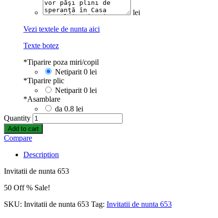
lei
Vezi textele de nunta aici
Texte botez
*
Tiparire poza miri/copil
Netiparit
0 lei
*
Tiparire plic
Netiparit
0 lei
*
Asamblare
da
0.8 lei
Quantity
Add to cart
Compare
Description
Invitatii de nunta 653
50 Off % Sale!
SKU:
Invitatii de nunta 653
Tag:
Invitatii de nunta 653