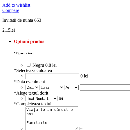
Add to wishlist
Compare
Invitatii de nunta 653
2.15
lei
Optiuni produs
*
Tiparire text
Negru
0.8 lei
*
Selecteaza culoarea
0 lei
*
Data eveniment
*
Alege textul dorit
lei
*
Completeaza textul
lei