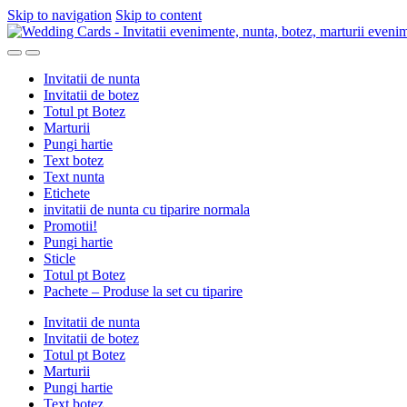
Skip to navigation
Skip to content
Invitatii de nunta
Invitatii de botez
Totul pt Botez
Marturii
Pungi hartie
Text botez
Text nunta
Etichete
invitatii de nunta cu tiparire normala
Promotii!
Pungi hartie
Sticle
Totul pt Botez
Pachete – Produse la set cu tiparire
Invitatii de nunta
Invitatii de botez
Totul pt Botez
Marturii
Pungi hartie
Text botez