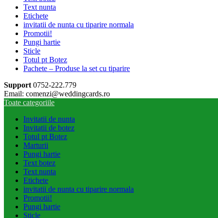
Text nunta
Etichete
invitatii de nunta cu tiparire normala
Promotii!
Pungi hartie
Sticle
Totul pt Botez
Pachete – Produse la set cu tiparire
Support
0752-222.779
Email: comenzi@weddingcards.ro
Toate categoriile
Invitatii de nunta
Invitatii de botez
Totul pt Botez
Marturii
Pungi hartie
Text botez
Text nunta
Etichete
invitatii de nunta cu tiparire normala
Promotii!
Pungi hartie
Sticle