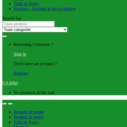
Totul pt Botez
Pachete – Produse la set cu tiparire
Search for:
Returning Customer ?
Sign in
Don't have an account ?
Register
0
0.00
lei
No products in the cart.
Invitatii de nunta
Invitatii de botez
Totul pt Botez