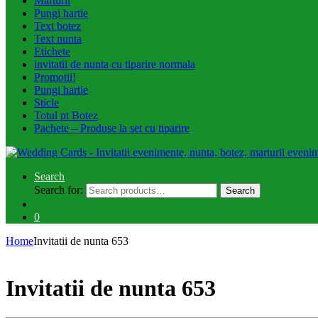
Marturii
Pungi hartie
Text botez
Text nunta
Etichete
invitatii de nunta cu tiparire normala
Promotii!
Pungi hartie
Sticle
Totul pt Botez
Pachete – Produse la set cu tiparire
Search
Search for:
Search
0
Home
Invitatii de nunta 653
Invitatii de nunta 653