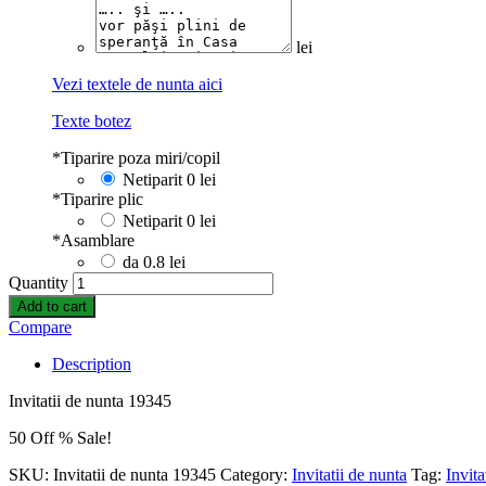
lei
Vezi textele de nunta aici
Texte botez
*
Tiparire poza miri/copil
Netiparit
0 lei
*
Tiparire plic
Netiparit
0 lei
*
Asamblare
da
0.8 lei
Quantity
Add to cart
Compare
Description
Invitatii de nunta 19345
50 Off % Sale!
SKU:
Invitatii de nunta 19345
Category:
Invitatii de nunta
Tag:
Invit