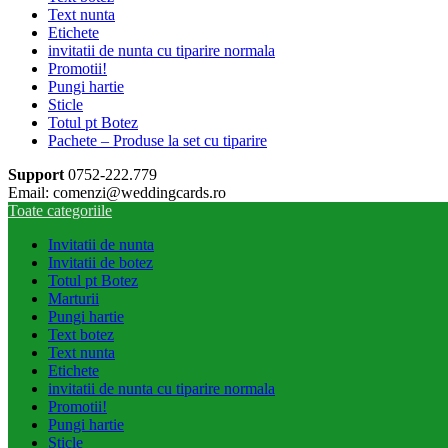
Text nunta
Etichete
invitatii de nunta cu tiparire normala
Promotii!
Pungi hartie
Sticle
Totul pt Botez
Pachete – Produse la set cu tiparire
Support
0752-222.779
Email: comenzi@weddingcards.ro
Toate categoriile
Invitatii de nunta
Invitatii de botez
Totul pt Botez
Marturii
Pungi hartie
Text botez
Text nunta
Etichete
invitatii de nunta cu tiparire normala
Promotii!
Pungi hartie
Sticle