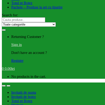
Totul pt Botez
Pachete – Produse la set cu tiparire
Search for:
Returning Customer ?
Sign in
Don't have an account ?
Register
0
0.00
lei
No products in the cart.
Invitatii de nunta
Invitatii de botez
Totul pt Botez