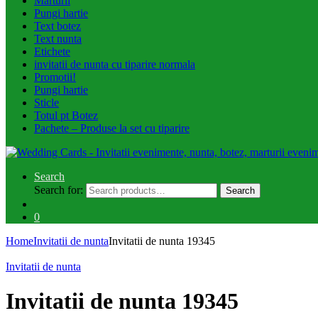
Marturii
Pungi hartie
Text botez
Text nunta
Etichete
invitatii de nunta cu tiparire normala
Promotii!
Pungi hartie
Sticle
Totul pt Botez
Pachete – Produse la set cu tiparire
Search
Search for:
Search
0
Home
Invitatii de nunta
Invitatii de nunta 19345
Invitatii de nunta
Invitatii de nunta 19345