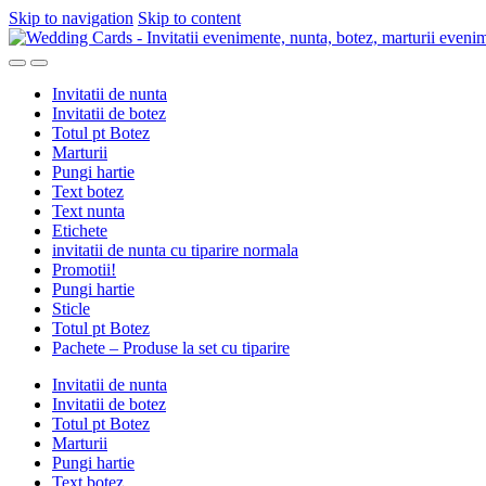
Skip to navigation
Skip to content
Invitatii de nunta
Invitatii de botez
Totul pt Botez
Marturii
Pungi hartie
Text botez
Text nunta
Etichete
invitatii de nunta cu tiparire normala
Promotii!
Pungi hartie
Sticle
Totul pt Botez
Pachete – Produse la set cu tiparire
Invitatii de nunta
Invitatii de botez
Totul pt Botez
Marturii
Pungi hartie
Text botez