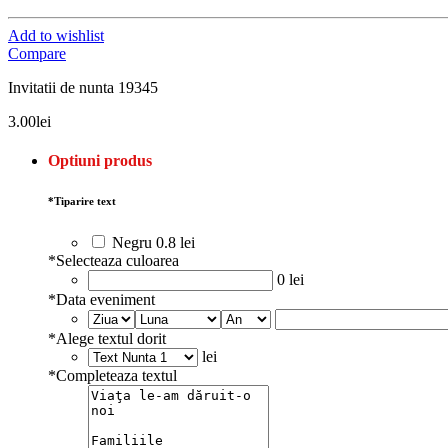
Add to wishlist
Compare
Invitatii de nunta 19345
3.00
lei
Optiuni produs
*
Tiparire text
Negru
0.8 lei
*
Selecteaza culoarea
0 lei
*
Data eveniment
*
Alege textul dorit
lei
*
Completeaza textul