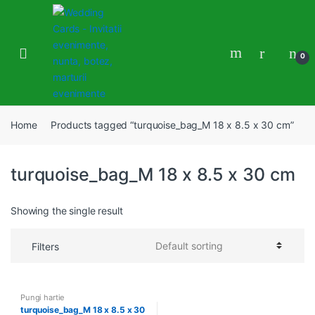
Skip
Skip
to
to
navigation
content
0
Home
Products tagged “turquoise_bag_M 18 x 8.5 x 30 cm”
turquoise_bag_M 18 x 8.5 x 30 cm
Showing the single result
Filters
Pungi hartie
turquoise_bag_M 18 x 8.5 x 30