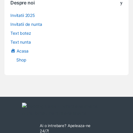
Despre noi
Invitatii 2025
Invitatii de nunta
Text botez
Text nunta
Acasa
Shop
Ai o intrebare? Apeleaza-ne
24/7!