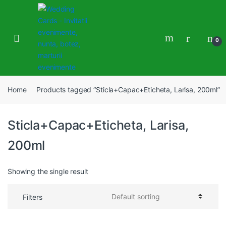
Skip
Skip
to
to
navigation
content
0
Home
Products tagged “Sticla+Capac+Eticheta, Larisa, 200ml”
Sticla+Capac+Eticheta, Larisa,
200ml
Showing the single result
Filters