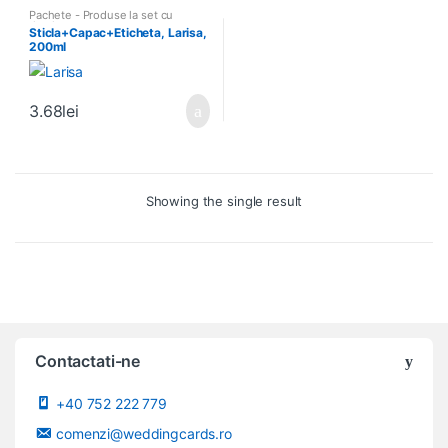
Pachete - Produse la set cu
tiparire
Sticla+Capac+Eticheta, Larisa,
200ml
3.68
lei
Showing the single result
Contactati-ne
+40 752 222 779
comenzi@weddingcards.ro