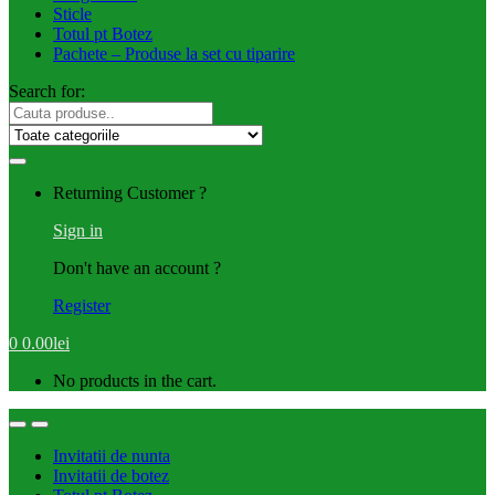
Sticle
Totul pt Botez
Pachete – Produse la set cu tiparire
Search for:
Returning Customer ?
Sign in
Don't have an account ?
Register
0
0.00
lei
No products in the cart.
Invitatii de nunta
Invitatii de botez