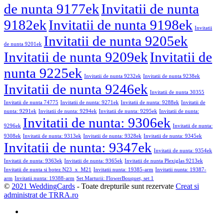
de nunta 9177ek
Invitatii de nunta
9182ek
Invitatii de nunta 9198ek
Invitatii
Invitatii de nunta 9205ek
de nunta 9201ek
Invitatii de nunta 9209ek
Invitatii de
nunta 9225ek
Invitatii de nunta 9232ek
Invitatii de nunta 9238ek
Invitatii de nunta 9246ek
Invitatii de nunta 30355
Invitatii de nunta 74775
Invitatii de nunta: 9271ek
Invitatii de nunta: 9288ek
Invitatii de
nunta: 9291ek
Invitatii de nunta: 9294ek
Invitatii de nunta: 9295ek
Invitatii de nunta:
Invitatii de nunta: 9306ek
9296ek
Invitatii de nunta:
9308ek
Invitatii de nunta: 9313ek
Invitatii de nunta: 9328ek
Invitatii de nunta: 9345ek
Invitatii de nunta: 9347ek
Invitatii de nunta: 9354ek
Invitatii de nunta: 9363ek
Invitatii de nunta: 9365ek
Invitatii de nunta Plexiglas 9213ek
Invitatii de nunta si botez N23_x_M21
Invitatii nunta: 19385-arm
Invitatii nunta: 19387-
arm
Invitatii nunta: 19388-arm
Set Marturii: FlowerBouquet, set 1
©
2021 WeddingCards
- Toate drepturile sunt rezervate
Creat si
administrat de TRRA.ro