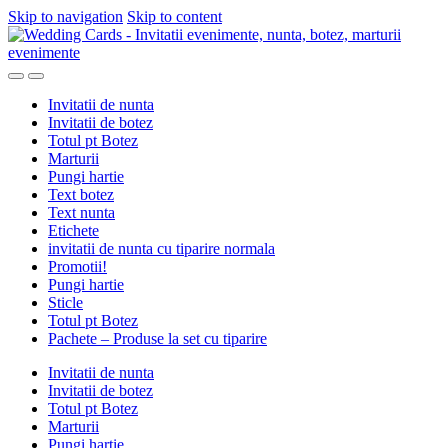
Skip to navigation
Skip to content
Invitatii de nunta
Invitatii de botez
Totul pt Botez
Marturii
Pungi hartie
Text botez
Text nunta
Etichete
invitatii de nunta cu tiparire normala
Promotii!
Pungi hartie
Sticle
Totul pt Botez
Pachete – Produse la set cu tiparire
Invitatii de nunta
Invitatii de botez
Totul pt Botez
Marturii
Pungi hartie