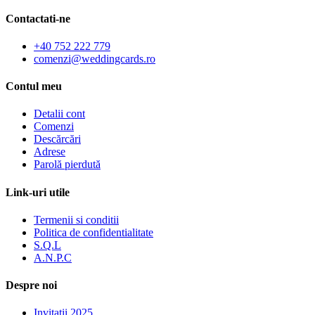
Contactati-ne
+40 752 222 779
comenzi@weddingcards.ro
Contul meu
Detalii cont
Comenzi
Descărcări
Adrese
Parolă pierdută
Link-uri utile
Termenii si conditii
Politica de confidentialitate
S.Q.L
A.N.P.C
Despre noi
Invitatii 2025