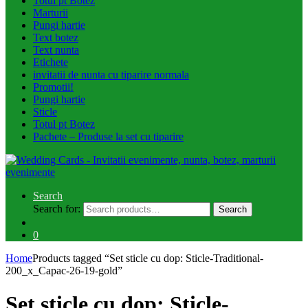
Totul pt Botez
Marturii
Pungi hartie
Text botez
Text nunta
Etichete
invitatii de nunta cu tiparire normala
Promotii!
Pungi hartie
Sticle
Totul pt Botez
Pachete – Produse la set cu tiparire
Search
Search for:
Search
0
Home
Products tagged “Set sticle cu dop: Sticle-Traditional-
200_x_Capac-26-19-gold”
Set sticle cu dop: Sticle-