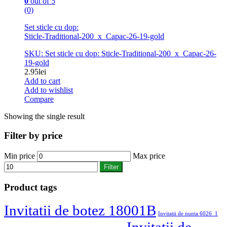
0
out of 5
(0)
Set sticle cu dop:
Sticle-Traditional-200_x_Capac-26-19-gold
SKU: Set sticle cu dop: Sticle-Traditional-200_x_Capac-26-
19-gold
2.95
lei
Add to cart
Add to wishlist
Compare
Showing the single result
Filter by price
Min price
Max price
Filter
Product tags
Invitatii de botez 18001B
Invitatii de nunta 6026_1