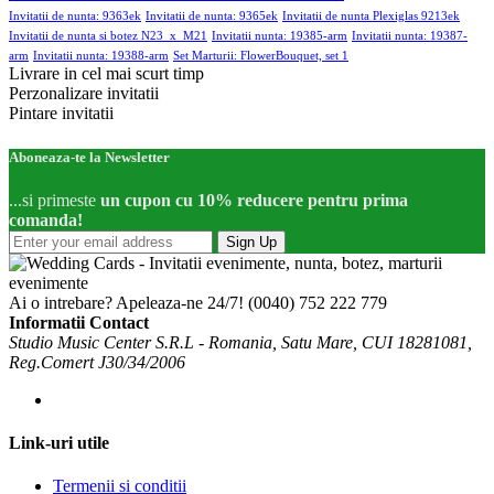
Invitatii de nunta: 9363ek
Invitatii de nunta: 9365ek
Invitatii de nunta Plexiglas 9213ek
Invitatii de nunta si botez N23_x_M21
Invitatii nunta: 19385-arm
Invitatii nunta: 19387-
arm
Invitatii nunta: 19388-arm
Set Marturii: FlowerBouquet, set 1
Livrare in cel mai scurt timp
Perzonalizare invitatii
Pintare invitatii
Aboneaza-te la Newsletter
...si primeste
un cupon cu 10% reducere pentru prima
comanda!
Sign Up
Ai o intrebare? Apeleaza-ne 24/7!
(0040) 752 222 779
Informatii Contact
Studio Music Center S.R.L - Romania, Satu Mare, CUI 18281081,
Reg.Comert J30/34/2006
Link-uri utile
Termenii si conditii