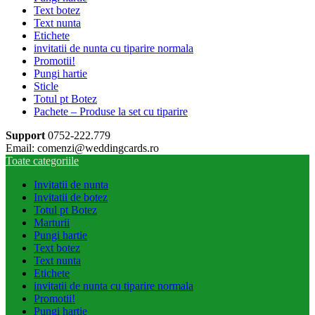
Text botez
Text nunta
Etichete
invitatii de nunta cu tiparire normala
Promotii!
Pungi hartie
Sticle
Totul pt Botez
Pachete – Produse la set cu tiparire
Support
0752-222.779
Email: comenzi@weddingcards.ro
Toate categoriile
Invitatii de nunta
Invitatii de botez
Totul pt Botez
Marturii
Pungi hartie
Text botez
Text nunta
Etichete
invitatii de nunta cu tiparire normala
Promotii!
Pungi hartie