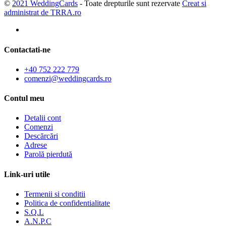
©
2021 WeddingCards
- Toate drepturile sunt rezervate
Creat si
administrat de TRRA.ro
Contactati-ne
+40 752 222 779
comenzi@weddingcards.ro
Contul meu
Detalii cont
Comenzi
Descărcări
Adrese
Parolă pierdută
Link-uri utile
Termenii si conditii
Politica de confidentialitate
S.Q.L
A.N.P.C