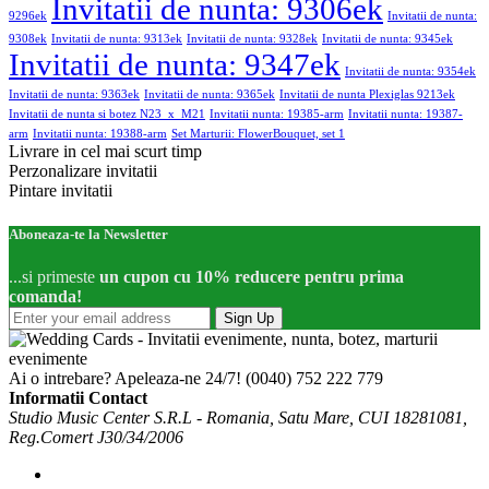
Invitatii de nunta: 9306ek
9296ek
Invitatii de nunta:
9308ek
Invitatii de nunta: 9313ek
Invitatii de nunta: 9328ek
Invitatii de nunta: 9345ek
Invitatii de nunta: 9347ek
Invitatii de nunta: 9354ek
Invitatii de nunta: 9363ek
Invitatii de nunta: 9365ek
Invitatii de nunta Plexiglas 9213ek
Invitatii de nunta si botez N23_x_M21
Invitatii nunta: 19385-arm
Invitatii nunta: 19387-
arm
Invitatii nunta: 19388-arm
Set Marturii: FlowerBouquet, set 1
Livrare in cel mai scurt timp
Perzonalizare invitatii
Pintare invitatii
Aboneaza-te la Newsletter
...si primeste
un cupon cu 10% reducere pentru prima
comanda!
Sign Up
Ai o intrebare? Apeleaza-ne 24/7!
(0040) 752 222 779
Informatii Contact
Studio Music Center S.R.L - Romania, Satu Mare, CUI 18281081,
Reg.Comert J30/34/2006