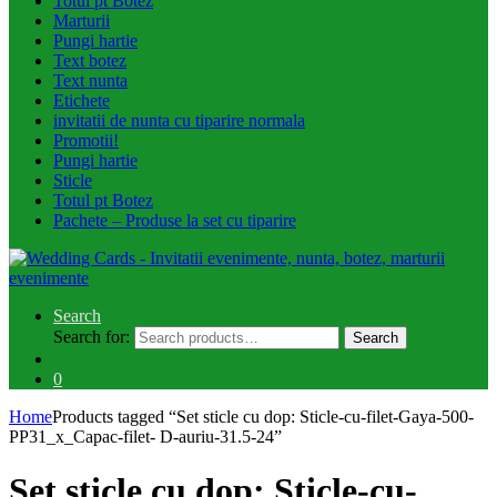
Totul pt Botez
Marturii
Pungi hartie
Text botez
Text nunta
Etichete
invitatii de nunta cu tiparire normala
Promotii!
Pungi hartie
Sticle
Totul pt Botez
Pachete – Produse la set cu tiparire
Search
Search for:
Search
0
Home
Products tagged “Set sticle cu dop: Sticle-cu-filet-Gaya-500-
PP31_x_Capac-filet- D-auriu-31.5-24”
Set sticle cu dop: Sticle-cu-