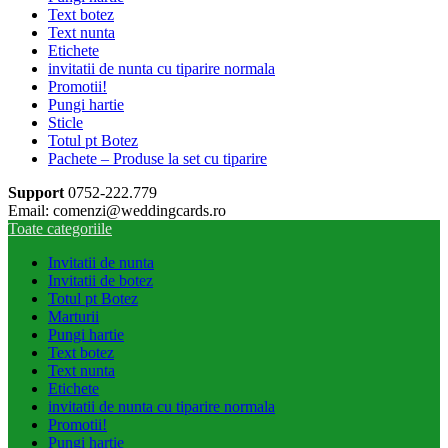
Text botez
Text nunta
Etichete
invitatii de nunta cu tiparire normala
Promotii!
Pungi hartie
Sticle
Totul pt Botez
Pachete – Produse la set cu tiparire
Support
0752-222.779
Email: comenzi@weddingcards.ro
Toate categoriile
Invitatii de nunta
Invitatii de botez
Totul pt Botez
Marturii
Pungi hartie
Text botez
Text nunta
Etichete
invitatii de nunta cu tiparire normala
Promotii!
Pungi hartie