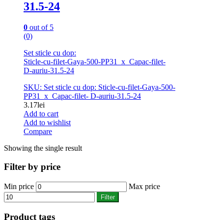
31.5-24
0
out of 5
(0)
Set sticle cu dop:
Sticle-cu-filet-Gaya-500-PP31_x_Capac-filet-
D-auriu-31.5-24
SKU: Set sticle cu dop: Sticle-cu-filet-Gaya-500-
PP31_x_Capac-filet- D-auriu-31.5-24
3.17
lei
Add to cart
Add to wishlist
Compare
Showing the single result
Filter by price
Min price
Max price
Filter
Product tags