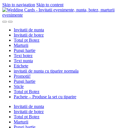
Skip to navigation
Skip to content
Invitatii de nunta
Invitatii de botez
Totul pt Botez
Marturii
Pungi hartie
Text botez
Text nunta
Etichete
invitatii de nunta cu tiparire normala
Promotii!
Pungi hartie
Sticle
Totul pt Botez
Pachete – Produse la set cu tiparire
Invitatii de nunta
Invitatii de botez
Totul pt Botez
Marturii
Pungi hartie