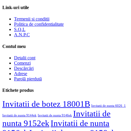
Link-uri utile
Termenii si conditii
Politica de confidentialitate
S.Q.L
A.N.P.C
Contul meu
Detalii cont
Comenzi
Descărcări
Adrese
Parolă pierdută
Etichete produs
Invitatii de botez 18001B
Invitatii de nunta 6026_1
Invitatii de
Invitatii de nunta 9144ek
Invitatii de nunta 9146ek
nunta 9152ek
Invitatii de nunta