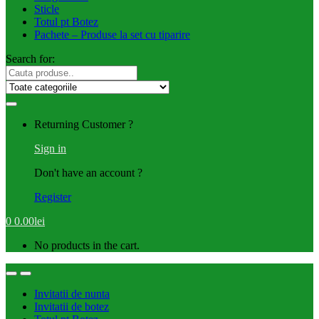
Sticle
Totul pt Botez
Pachete – Produse la set cu tiparire
Search for:
Returning Customer ?
Sign in
Don't have an account ?
Register
0
0.00
lei
No products in the cart.
Invitatii de nunta
Invitatii de botez