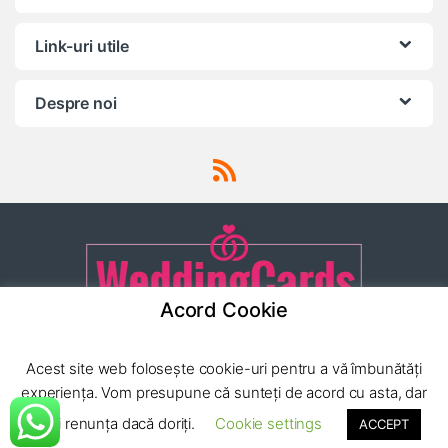
Link-uri utile
Despre noi
Acord Cookie
Ai o intrebare? Apeleaza-ne
Acest site web folosește cookie-uri pentru a vă îmbunătăți
24/7!
(0040) 752 222
experiența. Vom presupune că sunteți de acord cu asta, dar
779
puteți renunța dacă doriți.
Cookie settings
ACCEPT