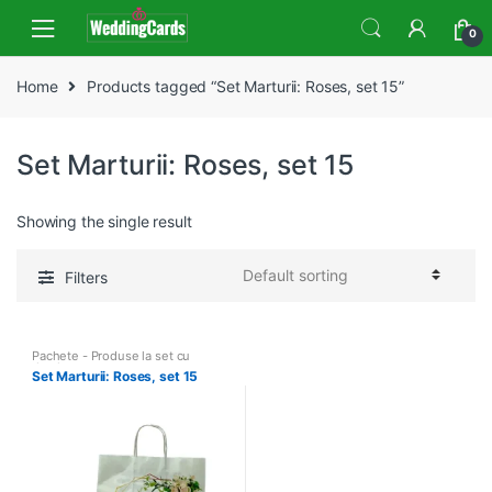
Skip
Skip
0
to
to
navigation
content
Home
Products tagged “Set Marturii: Roses, set 15”
Set Marturii: Roses, set 15
Showing the single result
Filters
Pachete - Produse la set cu
tiparire
Set Marturii: Roses, set 15