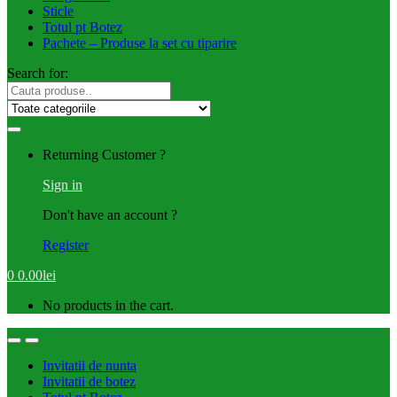
Sticle
Totul pt Botez
Pachete – Produse la set cu tiparire
Search for:
Returning Customer ?
Sign in
Don't have an account ?
Register
0
0.00
lei
No products in the cart.
Invitatii de nunta
Invitatii de botez