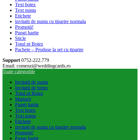
Text botez
Text nunta
Etichete
invitatii de nunta cu tiparire normala
Promotii!
Pungi hartie
Sticle
Totul pt Botez
Pachete – Produse la set cu tiparire
Support
0752-222.779
Email: comenzi@weddingcards.ro
Toate categoriile
Invitatii de nunta
Invitatii de botez
Totul pt Botez
Marturii
Pungi hartie
Text botez
Text nunta
Etichete
invitatii de nunta cu tiparire normala
Promotii!
Pungi hartie