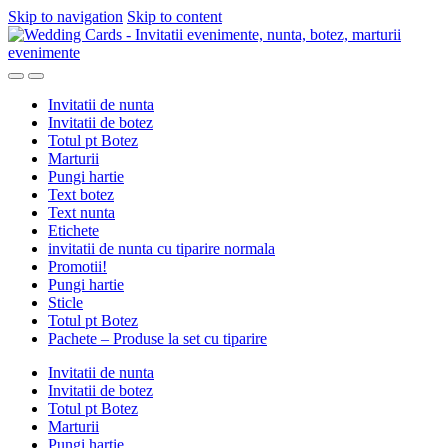
Skip to navigation
Skip to content
Invitatii de nunta
Invitatii de botez
Totul pt Botez
Marturii
Pungi hartie
Text botez
Text nunta
Etichete
invitatii de nunta cu tiparire normala
Promotii!
Pungi hartie
Sticle
Totul pt Botez
Pachete – Produse la set cu tiparire
Invitatii de nunta
Invitatii de botez
Totul pt Botez
Marturii
Pungi hartie