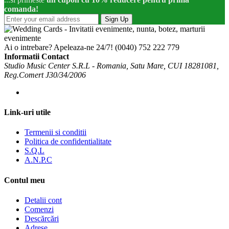
comanda!
Sign Up
Ai o intrebare? Apeleaza-ne 24/7!
(0040) 752 222 779
Informatii Contact
Studio Music Center S.R.L - Romania, Satu Mare, CUI 18281081,
Reg.Comert J30/34/2006
Link-uri utile
Termenii si conditii
Politica de confidentialitate
S.Q.L
A.N.P.C
Contul meu
Detalii cont
Comenzi
Descărcări
Adrese