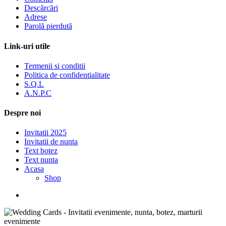
Descărcări
Adrese
Parolă pierdută
Link-uri utile
Termenii si conditii
Politica de confidentialitate
S.Q.L
A.N.P.C
Despre noi
Invitatii 2025
Invitatii de nunta
Text botez
Text nunta
Acasa
Shop