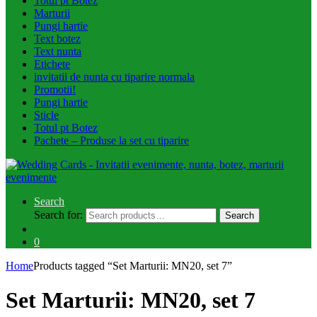
Totul pt Botez
Marturii
Pungi hartie
Text botez
Text nunta
Etichete
invitatii de nunta cu tiparire normala
Promotii!
Pungi hartie
Sticle
Totul pt Botez
Pachete – Produse la set cu tiparire
Search
Search for:
Search
0
Home
Products tagged “Set Marturii: MN20, set 7”
Set Marturii: MN20, set 7