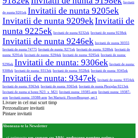
9182ek
Invitatii de nunta 9198ek
Invitatii
Invitatii de nunta 9205ek
de nunta 9201ek
Invitatii de nunta 9209ek
Invitatii de
nunta 9225ek
Invitatii de nunta 9232ek
Invitatii de nunta 9238ek
Invitatii de nunta 9246ek
Invitatii de nunta 30355
Invitatii de nunta 74775
Invitatii de nunta: 9271ek
Invitatii de nunta: 9288ek
Invitatii de
nunta: 9291ek
Invitatii de nunta: 9294ek
Invitatii de nunta: 9295ek
Invitatii de nunta:
Invitatii de nunta: 9306ek
9296ek
Invitatii de nunta:
9308ek
Invitatii de nunta: 9313ek
Invitatii de nunta: 9328ek
Invitatii de nunta: 9345ek
Invitatii de nunta: 9347ek
Invitatii de nunta: 9354ek
Invitatii de nunta: 9363ek
Invitatii de nunta: 9365ek
Invitatii de nunta Plexiglas 9213ek
Invitatii de nunta si botez N23_x_M21
Invitatii nunta: 19385-arm
Invitatii nunta: 19387-
arm
Invitatii nunta: 19388-arm
Set Marturii: FlowerBouquet, set 1
Livrare in cel mai scurt timp
Perzonalizare invitatii
Pintare invitatii
Aboneaza-te la Newsletter
...si primeste
un cupon cu 10% reducere pentru prima