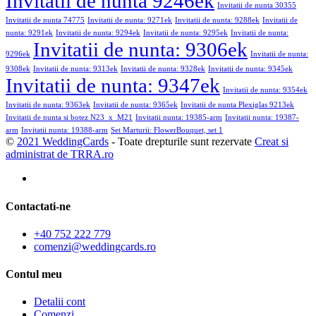
Invitatii de nunta 9246ek
Invitatii de nunta 30355
Invitatii de nunta 74775
Invitatii de nunta: 9271ek
Invitatii de nunta: 9288ek
Invitatii de
nunta: 9291ek
Invitatii de nunta: 9294ek
Invitatii de nunta: 9295ek
Invitatii de nunta:
Invitatii de nunta: 9306ek
9296ek
Invitatii de nunta:
9308ek
Invitatii de nunta: 9313ek
Invitatii de nunta: 9328ek
Invitatii de nunta: 9345ek
Invitatii de nunta: 9347ek
Invitatii de nunta: 9354ek
Invitatii de nunta: 9363ek
Invitatii de nunta: 9365ek
Invitatii de nunta Plexiglas 9213ek
Invitatii de nunta si botez N23_x_M21
Invitatii nunta: 19385-arm
Invitatii nunta: 19387-
arm
Invitatii nunta: 19388-arm
Set Marturii: FlowerBouquet, set 1
©
2021 WeddingCards
- Toate drepturile sunt rezervate
Creat si
administrat de TRRA.ro
Contactati-ne
+40 752 222 779
comenzi@weddingcards.ro
Contul meu
Detalii cont
Comenzi