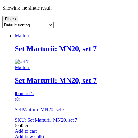
Showing the single result
Filters
Marturii
Set Marturii: MN20, set 7
Marturii
Set Marturii: MN20, set 7
0
out of 5
(0)
Set Marturii: MN20, set 7
SKU: Set Marturii: MN20, set 7
6.60
lei
Add to cart
Add to wishlist