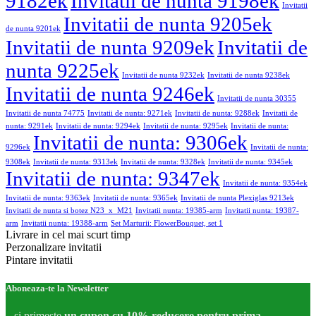
9182ek
Invitatii de nunta 9198ek
Invitatii
Invitatii de nunta 9205ek
de nunta 9201ek
Invitatii de nunta 9209ek
Invitatii de
nunta 9225ek
Invitatii de nunta 9232ek
Invitatii de nunta 9238ek
Invitatii de nunta 9246ek
Invitatii de nunta 30355
Invitatii de nunta 74775
Invitatii de nunta: 9271ek
Invitatii de nunta: 9288ek
Invitatii de
nunta: 9291ek
Invitatii de nunta: 9294ek
Invitatii de nunta: 9295ek
Invitatii de nunta:
Invitatii de nunta: 9306ek
9296ek
Invitatii de nunta:
9308ek
Invitatii de nunta: 9313ek
Invitatii de nunta: 9328ek
Invitatii de nunta: 9345ek
Invitatii de nunta: 9347ek
Invitatii de nunta: 9354ek
Invitatii de nunta: 9363ek
Invitatii de nunta: 9365ek
Invitatii de nunta Plexiglas 9213ek
Invitatii de nunta si botez N23_x_M21
Invitatii nunta: 19385-arm
Invitatii nunta: 19387-
arm
Invitatii nunta: 19388-arm
Set Marturii: FlowerBouquet, set 1
Livrare in cel mai scurt timp
Perzonalizare invitatii
Pintare invitatii
Aboneaza-te la Newsletter
...si primeste
un cupon cu 10% reducere pentru prima