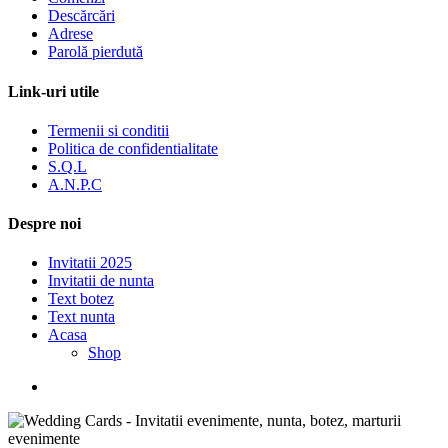
Descărcări
Adrese
Parolă pierdută
Link-uri utile
Termenii si conditii
Politica de confidentialitate
S.Q.L
A.N.P.C
Despre noi
Invitatii 2025
Invitatii de nunta
Text botez
Text nunta
Acasa
Shop