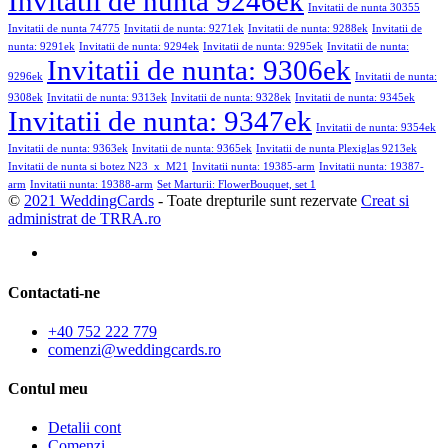
Invitatii de nunta 9246ek
Invitatii de nunta 30355
Invitatii de nunta 74775
Invitatii de nunta: 9271ek
Invitatii de nunta: 9288ek
Invitatii de
nunta: 9291ek
Invitatii de nunta: 9294ek
Invitatii de nunta: 9295ek
Invitatii de nunta:
Invitatii de nunta: 9306ek
9296ek
Invitatii de nunta:
9308ek
Invitatii de nunta: 9313ek
Invitatii de nunta: 9328ek
Invitatii de nunta: 9345ek
Invitatii de nunta: 9347ek
Invitatii de nunta: 9354ek
Invitatii de nunta: 9363ek
Invitatii de nunta: 9365ek
Invitatii de nunta Plexiglas 9213ek
Invitatii de nunta si botez N23_x_M21
Invitatii nunta: 19385-arm
Invitatii nunta: 19387-
arm
Invitatii nunta: 19388-arm
Set Marturii: FlowerBouquet, set 1
©
2021 WeddingCards
- Toate drepturile sunt rezervate
Creat si
administrat de TRRA.ro
Contactati-ne
+40 752 222 779
comenzi@weddingcards.ro
Contul meu
Detalii cont
Comenzi