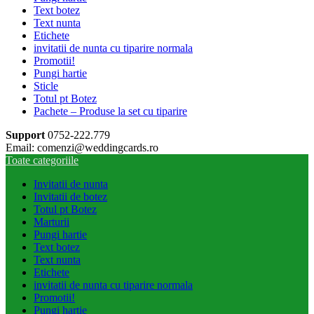
Text botez
Text nunta
Etichete
invitatii de nunta cu tiparire normala
Promotii!
Pungi hartie
Sticle
Totul pt Botez
Pachete – Produse la set cu tiparire
Support
0752-222.779
Email: comenzi@weddingcards.ro
Toate categoriile
Invitatii de nunta
Invitatii de botez
Totul pt Botez
Marturii
Pungi hartie
Text botez
Text nunta
Etichete
invitatii de nunta cu tiparire normala
Promotii!
Pungi hartie