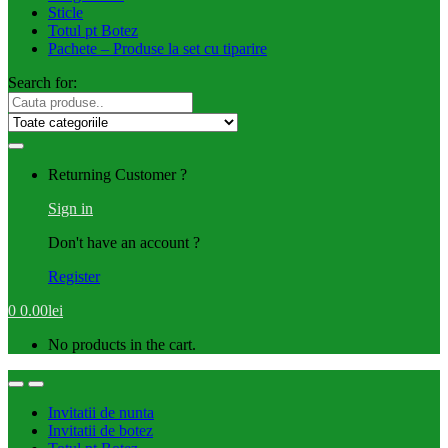
Sticle
Totul pt Botez
Pachete – Produse la set cu tiparire
Search for:
Returning Customer ?
Sign in
Don't have an account ?
Register
0
0.00
lei
No products in the cart.
Invitatii de nunta
Invitatii de botez