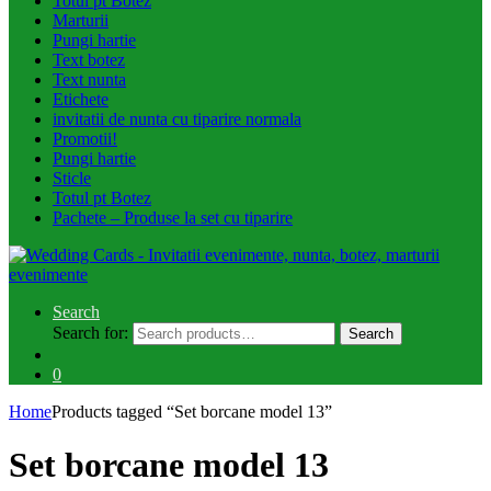
Totul pt Botez
Marturii
Pungi hartie
Text botez
Text nunta
Etichete
invitatii de nunta cu tiparire normala
Promotii!
Pungi hartie
Sticle
Totul pt Botez
Pachete – Produse la set cu tiparire
Search
Search for:
Search
0
Home
Products tagged “Set borcane model 13”
Set borcane model 13