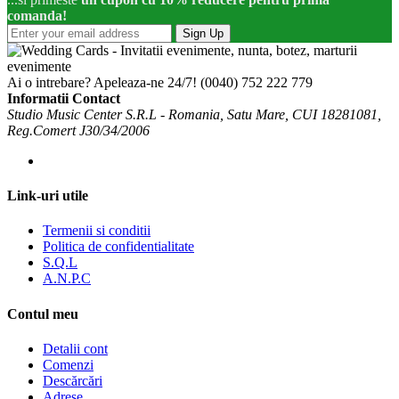
comanda!
Sign Up
Ai o intrebare? Apeleaza-ne 24/7!
(0040) 752 222 779
Informatii Contact
Studio Music Center S.R.L - Romania, Satu Mare, CUI 18281081,
Reg.Comert J30/34/2006
Link-uri utile
Termenii si conditii
Politica de confidentialitate
S.Q.L
A.N.P.C
Contul meu
Detalii cont
Comenzi
Descărcări
Adrese