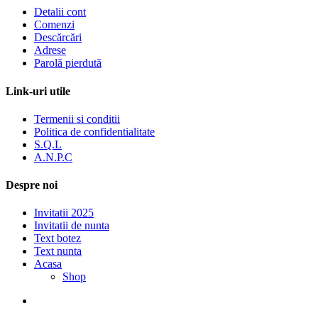
Detalii cont
Comenzi
Descărcări
Adrese
Parolă pierdută
Link-uri utile
Termenii si conditii
Politica de confidentialitate
S.Q.L
A.N.P.C
Despre noi
Invitatii 2025
Invitatii de nunta
Text botez
Text nunta
Acasa
Shop