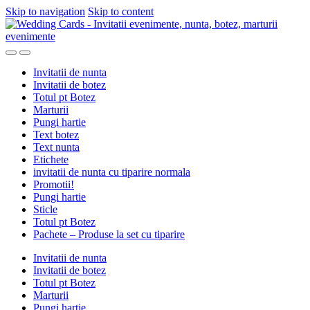
Skip to navigation
Skip to content
Invitatii de nunta
Invitatii de botez
Totul pt Botez
Marturii
Pungi hartie
Text botez
Text nunta
Etichete
invitatii de nunta cu tiparire normala
Promotii!
Pungi hartie
Sticle
Totul pt Botez
Pachete – Produse la set cu tiparire
Invitatii de nunta
Invitatii de botez
Totul pt Botez
Marturii
Pungi hartie