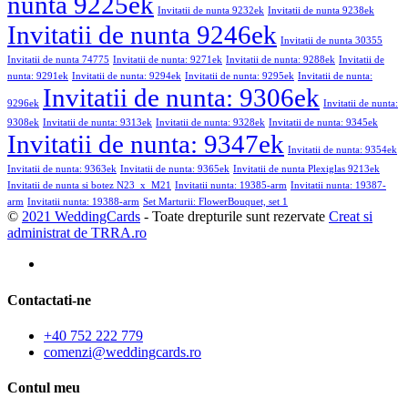
nunta 9225ek
Invitatii de nunta 9232ek
Invitatii de nunta 9238ek
Invitatii de nunta 9246ek
Invitatii de nunta 30355
Invitatii de nunta 74775
Invitatii de nunta: 9271ek
Invitatii de nunta: 9288ek
Invitatii de
nunta: 9291ek
Invitatii de nunta: 9294ek
Invitatii de nunta: 9295ek
Invitatii de nunta:
Invitatii de nunta: 9306ek
9296ek
Invitatii de nunta:
9308ek
Invitatii de nunta: 9313ek
Invitatii de nunta: 9328ek
Invitatii de nunta: 9345ek
Invitatii de nunta: 9347ek
Invitatii de nunta: 9354ek
Invitatii de nunta: 9363ek
Invitatii de nunta: 9365ek
Invitatii de nunta Plexiglas 9213ek
Invitatii de nunta si botez N23_x_M21
Invitatii nunta: 19385-arm
Invitatii nunta: 19387-
arm
Invitatii nunta: 19388-arm
Set Marturii: FlowerBouquet, set 1
©
2021 WeddingCards
- Toate drepturile sunt rezervate
Creat si
administrat de TRRA.ro
Contactati-ne
+40 752 222 779
comenzi@weddingcards.ro
Contul meu