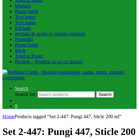
Totul pt Botez
Marturii
Pungi hartie
Text botez
Text nunta
Etichete
invitatii de nunta cu tiparire normala
Promotii!
Pungi hartie
Sticle
Totul pt Botez
Pachete – Produse la set cu tiparire
Search
Search for:
Search
0
Home
Products tagged “Set 2-447: Pungi 447, Sticle 200 ml”
Set 2-447: Pungi 447, Sticle 200