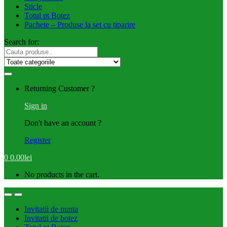
Sticle
Totul pt Botez
Pachete – Produse la set cu tiparire
Search for:
Returning Customer ?
Sign in
Don't have an account ?
Register
0
0.00
lei
No products in the cart.
Invitatii de nunta
Invitatii de botez