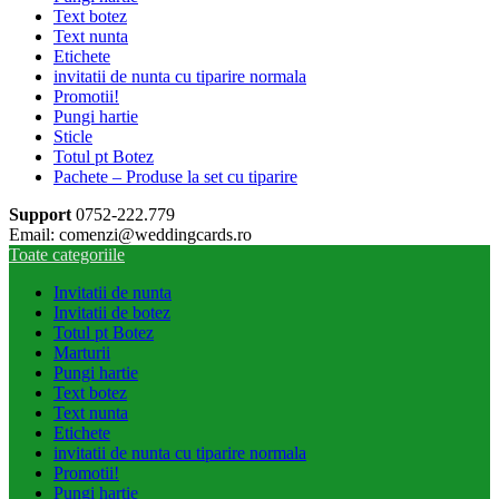
Text botez
Text nunta
Etichete
invitatii de nunta cu tiparire normala
Promotii!
Pungi hartie
Sticle
Totul pt Botez
Pachete – Produse la set cu tiparire
Support
0752-222.779
Email: comenzi@weddingcards.ro
Toate categoriile
Invitatii de nunta
Invitatii de botez
Totul pt Botez
Marturii
Pungi hartie
Text botez
Text nunta
Etichete
invitatii de nunta cu tiparire normala
Promotii!
Pungi hartie