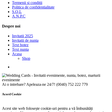
Termenii si conditii
Politica de confidentialitate
S.Q.L
A.N.P.C
Despre noi
Invitatii 2025
Invitatii de nunta
Text botez
Text nunta
Acasa
Shop
Ai o intrebare? Apeleaza-ne 24/7!
(0040) 752 222 779
Acord Cookie
Acest site web folosește cookie-uri pentru a vă îmbunătăți