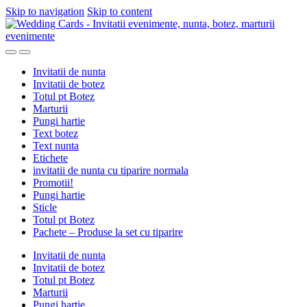
Skip to navigation
Skip to content
Invitatii de nunta
Invitatii de botez
Totul pt Botez
Marturii
Pungi hartie
Text botez
Text nunta
Etichete
invitatii de nunta cu tiparire normala
Promotii!
Pungi hartie
Sticle
Totul pt Botez
Pachete – Produse la set cu tiparire
Invitatii de nunta
Invitatii de botez
Totul pt Botez
Marturii
Pungi hartie