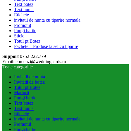
Text botez
Text nunta
Etichete
invitatii de nunta cu tiparire normala
Promotii!
Pungi hartie
Sticle
Totul pt Botez
Pachete – Produse la set cu tiparire
Support
0752-222.779
Email: comenzi@weddingcards.ro
Toate categoriile
Invitatii de nunta
Invitatii de botez
Totul pt Botez
Marturii
Pungi hartie
Text botez
Text nunta
Etichete
invitatii de nunta cu tiparire normala
Promotii!
Pungi hartie