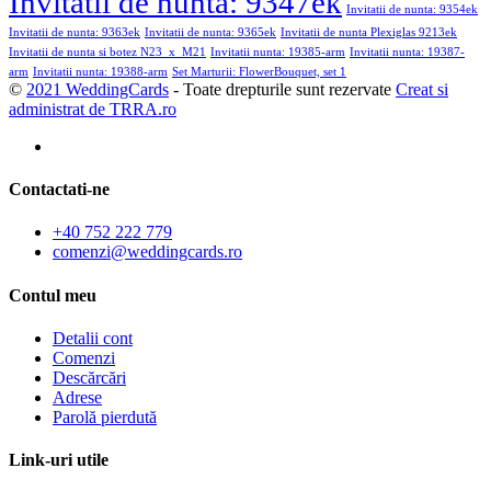
Invitatii de nunta: 9347ek
Invitatii de nunta: 9354ek
Invitatii de nunta: 9363ek
Invitatii de nunta: 9365ek
Invitatii de nunta Plexiglas 9213ek
Invitatii de nunta si botez N23_x_M21
Invitatii nunta: 19385-arm
Invitatii nunta: 19387-
arm
Invitatii nunta: 19388-arm
Set Marturii: FlowerBouquet, set 1
©
2021 WeddingCards
- Toate drepturile sunt rezervate
Creat si
administrat de TRRA.ro
Contactati-ne
+40 752 222 779
comenzi@weddingcards.ro
Contul meu
Detalii cont
Comenzi
Descărcări
Adrese
Parolă pierdută
Link-uri utile