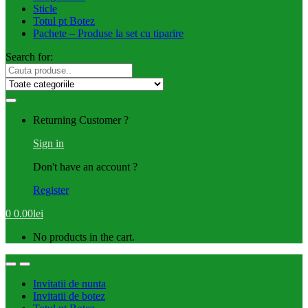
Sticle
Totul pt Botez
Pachete – Produse la set cu tiparire
Search for:
Returning Customer ?
Sign in
Don't have an account ?
Register
0
0.00
lei
No products in the cart.
Invitatii de nunta
Invitatii de botez