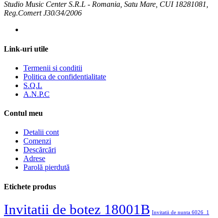
Studio Music Center S.R.L - Romania, Satu Mare, CUI 18281081,
Reg.Comert J30/34/2006
Link-uri utile
Termenii si conditii
Politica de confidentialitate
S.Q.L
A.N.P.C
Contul meu
Detalii cont
Comenzi
Descărcări
Adrese
Parolă pierdută
Etichete produs
Invitatii de botez 18001B
Invitatii de nunta 6026_1