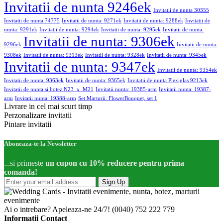
Invitatii de nunta 9246ek
Invitatii de nunta 30355
Invitatii de nunta 74775
Invitatii de nunta: 9271ek
Invitatii de nunta: 9288ek
Invitatii de
nunta: 9291ek
Invitatii de nunta: 9294ek
Invitatii de nunta: 9295ek
Invitatii de nunta:
Invitatii de nunta: 9306ek
9296ek
Invitatii de nunta:
9308ek
Invitatii de nunta: 9313ek
Invitatii de nunta: 9328ek
Invitatii de nunta: 9345ek
Invitatii de nunta: 9347ek
Invitatii de nunta: 9354ek
Invitatii de nunta: 9363ek
Invitatii de nunta: 9365ek
Invitatii de nunta Plexiglas 9213ek
Invitatii de nunta si botez N23_x_M21
Invitatii nunta: 19385-arm
Invitatii nunta: 19387-
arm
Invitatii nunta: 19388-arm
Set Marturii: FlowerBouquet, set 1
Livrare in cel mai scurt timp
Perzonalizare invitatii
Pintare invitatii
Aboneaza-te la Newsletter
...si primeste
un cupon cu 10% reducere pentru prima
comanda!
Sign Up
Ai o intrebare? Apeleaza-ne 24/7!
(0040) 752 222 779
Informatii Contact