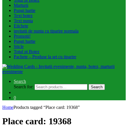
Totul pt Botez
Marturii
Pungi hartie
Text botez
Text nunta
Etichete
invitatii de nunta cu tiparire normala
Promotii!
Pungi hartie
Sticle
Totul pt Botez
Pachete – Produse la set cu tiparire
Search
Search for:
Search
0
Home
Products tagged “Place card: 19368”
Place card: 19368