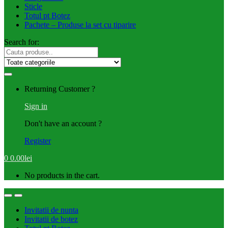
Sticle
Totul pt Botez
Pachete – Produse la set cu tiparire
Search for:
Returning Customer ?
Sign in
Don't have an account ?
Register
0
0.00
lei
No products in the cart.
Invitatii de nunta
Invitatii de botez