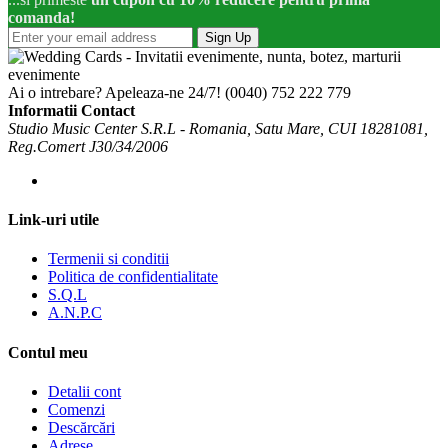
comanda!
Sign Up
Ai o intrebare? Apeleaza-ne 24/7!
(0040) 752 222 779
Informatii Contact
Studio Music Center S.R.L - Romania, Satu Mare, CUI 18281081,
Reg.Comert J30/34/2006
Link-uri utile
Termenii si conditii
Politica de confidentialitate
S.Q.L
A.N.P.C
Contul meu
Detalii cont
Comenzi
Descărcări
Adrese