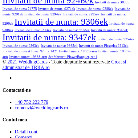
Invitatii de nunta 9246ek
Invitatii de nunta 30355
Invitatii de nunta 74775
Invitatii de nunta: 9271ek
Invitatii de nunta: 9288ek
Invitatii de
nunta: 9291ek
Invitatii de nunta: 9294ek
Invitatii de nunta: 9295ek
Invitatii de nunta:
Invitatii de nunta: 9306ek
9296ek
Invitatii de nunta:
9308ek
Invitatii de nunta: 9313ek
Invitatii de nunta: 9328ek
Invitatii de nunta: 9345ek
Invitatii de nunta: 9347ek
Invitatii de nunta: 9354ek
Invitatii de nunta: 9363ek
Invitatii de nunta: 9365ek
Invitatii de nunta Plexiglas 9213ek
Invitatii de nunta si botez N23_x_M21
Invitatii nunta: 19385-arm
Invitatii nunta: 19387-
arm
Invitatii nunta: 19388-arm
Set Marturii: FlowerBouquet, set 1
©
2021 WeddingCards
- Toate drepturile sunt rezervate
Creat si
administrat de TRRA.ro
Contactati-ne
+40 752 222 779
comenzi@weddingcards.ro
Contul meu
Detalii cont
Comenzi