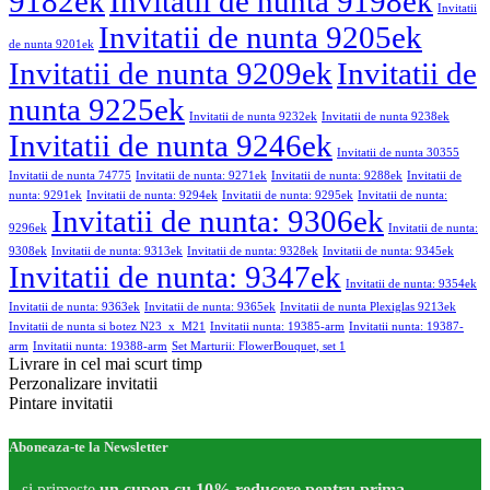
9182ek
Invitatii de nunta 9198ek
Invitatii
Invitatii de nunta 9205ek
de nunta 9201ek
Invitatii de nunta 9209ek
Invitatii de
nunta 9225ek
Invitatii de nunta 9232ek
Invitatii de nunta 9238ek
Invitatii de nunta 9246ek
Invitatii de nunta 30355
Invitatii de nunta 74775
Invitatii de nunta: 9271ek
Invitatii de nunta: 9288ek
Invitatii de
nunta: 9291ek
Invitatii de nunta: 9294ek
Invitatii de nunta: 9295ek
Invitatii de nunta:
Invitatii de nunta: 9306ek
9296ek
Invitatii de nunta:
9308ek
Invitatii de nunta: 9313ek
Invitatii de nunta: 9328ek
Invitatii de nunta: 9345ek
Invitatii de nunta: 9347ek
Invitatii de nunta: 9354ek
Invitatii de nunta: 9363ek
Invitatii de nunta: 9365ek
Invitatii de nunta Plexiglas 9213ek
Invitatii de nunta si botez N23_x_M21
Invitatii nunta: 19385-arm
Invitatii nunta: 19387-
arm
Invitatii nunta: 19388-arm
Set Marturii: FlowerBouquet, set 1
Livrare in cel mai scurt timp
Perzonalizare invitatii
Pintare invitatii
Aboneaza-te la Newsletter
...si primeste
un cupon cu 10% reducere pentru prima