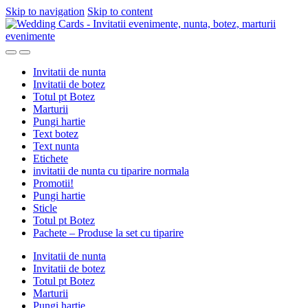
Skip to navigation
Skip to content
Invitatii de nunta
Invitatii de botez
Totul pt Botez
Marturii
Pungi hartie
Text botez
Text nunta
Etichete
invitatii de nunta cu tiparire normala
Promotii!
Pungi hartie
Sticle
Totul pt Botez
Pachete – Produse la set cu tiparire
Invitatii de nunta
Invitatii de botez
Totul pt Botez
Marturii
Pungi hartie