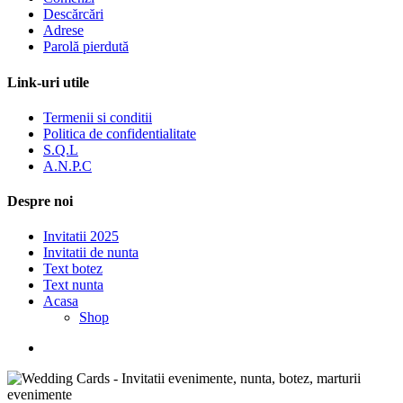
Descărcări
Adrese
Parolă pierdută
Link-uri utile
Termenii si conditii
Politica de confidentialitate
S.Q.L
A.N.P.C
Despre noi
Invitatii 2025
Invitatii de nunta
Text botez
Text nunta
Acasa
Shop