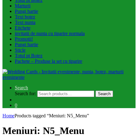
Totul pt Botez
Marturii
Pungi hartie
Text botez
Text nunta
Etichete
invitatii de nunta cu tiparire normala
Promotii!
Pungi hartie
Sticle
Totul pt Botez
Pachete – Produse la set cu tiparire
Search
Search for:
Search
0
Home
Products tagged “Meniuri: N5_Menu”
Meniuri: N5_Menu