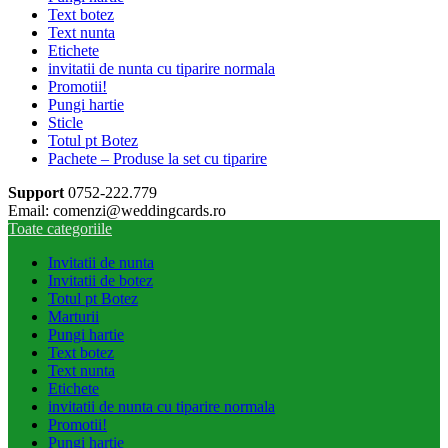
Text botez
Text nunta
Etichete
invitatii de nunta cu tiparire normala
Promotii!
Pungi hartie
Sticle
Totul pt Botez
Pachete – Produse la set cu tiparire
Support
0752-222.779
Email: comenzi@weddingcards.ro
Toate categoriile
Invitatii de nunta
Invitatii de botez
Totul pt Botez
Marturii
Pungi hartie
Text botez
Text nunta
Etichete
invitatii de nunta cu tiparire normala
Promotii!
Pungi hartie