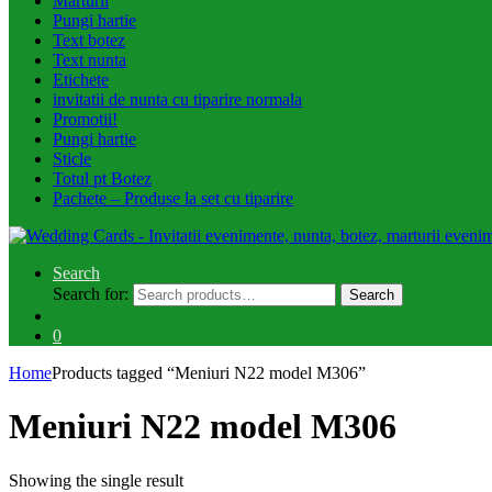
Marturii
Pungi hartie
Text botez
Text nunta
Etichete
invitatii de nunta cu tiparire normala
Promotii!
Pungi hartie
Sticle
Totul pt Botez
Pachete – Produse la set cu tiparire
Search
Search for:
Search
0
Home
Products tagged “Meniuri N22 model M306”
Meniuri N22 model M306
Showing the single result