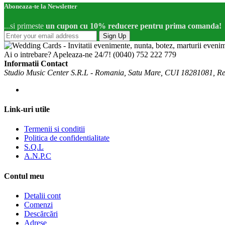
Aboneaza-te la Newsletter
...si primeste
un cupon cu 10% reducere pentru prima comanda!
Sign Up
Ai o intrebare? Apeleaza-ne 24/7!
(0040) 752 222 779
Informatii Contact
Studio Music Center S.R.L - Romania, Satu Mare, CUI 18281081, R
Link-uri utile
Termenii si conditii
Politica de confidentialitate
S.Q.L
A.N.P.C
Contul meu
Detalii cont
Comenzi
Descărcări
Adrese