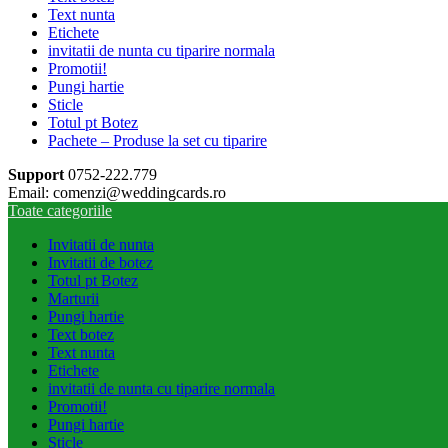
Text nunta
Etichete
invitatii de nunta cu tiparire normala
Promotii!
Pungi hartie
Sticle
Totul pt Botez
Pachete – Produse la set cu tiparire
Support
0752-222.779
Email: comenzi@weddingcards.ro
Toate categoriile
Invitatii de nunta
Invitatii de botez
Totul pt Botez
Marturii
Pungi hartie
Text botez
Text nunta
Etichete
invitatii de nunta cu tiparire normala
Promotii!
Pungi hartie
Sticle