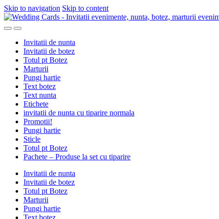
Skip to navigation
Skip to content
Invitatii de nunta
Invitatii de botez
Totul pt Botez
Marturii
Pungi hartie
Text botez
Text nunta
Etichete
invitatii de nunta cu tiparire normala
Promotii!
Pungi hartie
Sticle
Totul pt Botez
Pachete – Produse la set cu tiparire
Invitatii de nunta
Invitatii de botez
Totul pt Botez
Marturii
Pungi hartie
Text botez