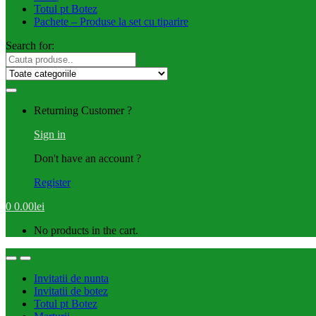
Totul pt Botez
Pachete – Produse la set cu tiparire
Search for:
Returning Customer ?
Sign in
Don't have an account ?
Register
0
0.00
lei
No products in the cart.
Invitatii de nunta
Invitatii de botez
Totul pt Botez