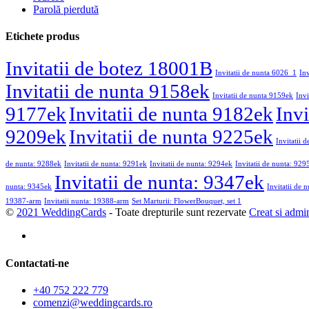
Parolă pierdută
Etichete produs
Invitatii de botez 18001B
Invitatii de nunta 6026_1
In
Invitatii de nunta 9158ek
Invitatii de nunta 9159ek
Invi
9177ek
Invitatii de nunta 9182ek
Invi
9209ek
Invitatii de nunta 9225ek
Invitatii 
de nunta: 9288ek
Invitatii de nunta: 9291ek
Invitatii de nunta: 9294ek
Invitatii de nunta: 929
Invitatii de nunta: 9347ek
nunta: 9345ek
Invitatii de 
19387-arm
Invitatii nunta: 19388-arm
Set Marturii: FlowerBouquet, set 1
©
2021 WeddingCards
- Toate drepturile sunt rezervate
Creat si admi
Contactati-ne
+40 752 222 779
comenzi@weddingcards.ro