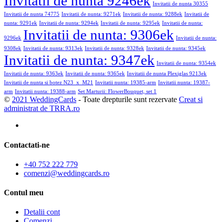
Invitatii de nunta 9246ek
Invitatii de nunta 30355
Invitatii de nunta 74775
Invitatii de nunta: 9271ek
Invitatii de nunta: 9288ek
Invitatii de
nunta: 9291ek
Invitatii de nunta: 9294ek
Invitatii de nunta: 9295ek
Invitatii de nunta:
Invitatii de nunta: 9306ek
9296ek
Invitatii de nunta:
9308ek
Invitatii de nunta: 9313ek
Invitatii de nunta: 9328ek
Invitatii de nunta: 9345ek
Invitatii de nunta: 9347ek
Invitatii de nunta: 9354ek
Invitatii de nunta: 9363ek
Invitatii de nunta: 9365ek
Invitatii de nunta Plexiglas 9213ek
Invitatii de nunta si botez N23_x_M21
Invitatii nunta: 19385-arm
Invitatii nunta: 19387-
arm
Invitatii nunta: 19388-arm
Set Marturii: FlowerBouquet, set 1
©
2021 WeddingCards
- Toate drepturile sunt rezervate
Creat si
administrat de TRRA.ro
Contactati-ne
+40 752 222 779
comenzi@weddingcards.ro
Contul meu
Detalii cont
Comenzi