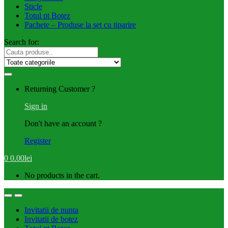
Sticle
Totul pt Botez
Pachete – Produse la set cu tiparire
Search for:
Returning Customer ?
Sign in
Don't have an account ?
Register
0
0.00
lei
No products in the cart.
Invitatii de nunta
Invitatii de botez