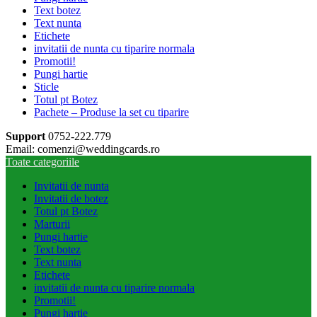
Text botez
Text nunta
Etichete
invitatii de nunta cu tiparire normala
Promotii!
Pungi hartie
Sticle
Totul pt Botez
Pachete – Produse la set cu tiparire
Support
0752-222.779
Email: comenzi@weddingcards.ro
Toate categoriile
Invitatii de nunta
Invitatii de botez
Totul pt Botez
Marturii
Pungi hartie
Text botez
Text nunta
Etichete
invitatii de nunta cu tiparire normala
Promotii!
Pungi hartie