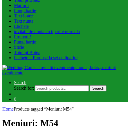
Totul pt Botez
Marturii
Pungi hartie
Text botez
Text nunta
Etichete
invitatii de nunta cu tiparire normala
Promotii!
Pungi hartie
Sticle
Totul pt Botez
Pachete – Produse la set cu tiparire
Search
Search for:
Search
0
Home
Products tagged “Meniuri: M54”
Meniuri: M54