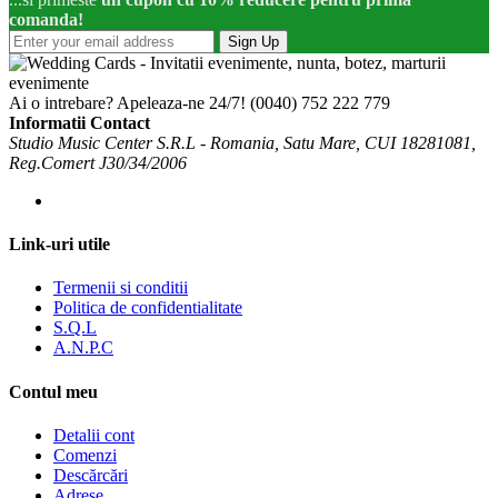
comanda!
Sign Up
Ai o intrebare? Apeleaza-ne 24/7!
(0040) 752 222 779
Informatii Contact
Studio Music Center S.R.L - Romania, Satu Mare, CUI 18281081,
Reg.Comert J30/34/2006
Link-uri utile
Termenii si conditii
Politica de confidentialitate
S.Q.L
A.N.P.C
Contul meu
Detalii cont
Comenzi
Descărcări
Adrese