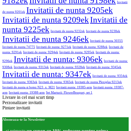
9182ek
Invitatii de nunta 9198ek
Invitatii
Invitatii de nunta 9205ek
de nunta 9201ek
Invitatii de nunta 9209ek
Invitatii de
nunta 9225ek
Invitatii de nunta 9232ek
Invitatii de nunta 9238ek
Invitatii de nunta 9246ek
Invitatii de nunta 30355
Invitatii de nunta 74775
Invitatii de nunta: 9271ek
Invitatii de nunta: 9288ek
Invitatii de
nunta: 9291ek
Invitatii de nunta: 9294ek
Invitatii de nunta: 9295ek
Invitatii de nunta:
Invitatii de nunta: 9306ek
9296ek
Invitatii de nunta:
9308ek
Invitatii de nunta: 9313ek
Invitatii de nunta: 9328ek
Invitatii de nunta: 9345ek
Invitatii de nunta: 9347ek
Invitatii de nunta: 9354ek
Invitatii de nunta: 9363ek
Invitatii de nunta: 9365ek
Invitatii de nunta Plexiglas 9213ek
Invitatii de nunta si botez N23_x_M21
Invitatii nunta: 19385-arm
Invitatii nunta: 19387-
arm
Invitatii nunta: 19388-arm
Set Marturii: FlowerBouquet, set 1
Livrare in cel mai scurt timp
Perzonalizare invitatii
Pintare invitatii
Aboneaza-te la Newsletter
...si primeste
un cupon cu 10% reducere pentru prima