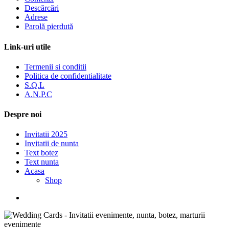
Descărcări
Adrese
Parolă pierdută
Link-uri utile
Termenii si conditii
Politica de confidentialitate
S.Q.L
A.N.P.C
Despre noi
Invitatii 2025
Invitatii de nunta
Text botez
Text nunta
Acasa
Shop