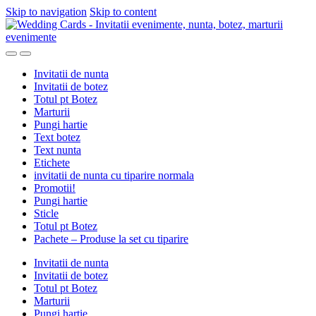
Skip to navigation
Skip to content
Invitatii de nunta
Invitatii de botez
Totul pt Botez
Marturii
Pungi hartie
Text botez
Text nunta
Etichete
invitatii de nunta cu tiparire normala
Promotii!
Pungi hartie
Sticle
Totul pt Botez
Pachete – Produse la set cu tiparire
Invitatii de nunta
Invitatii de botez
Totul pt Botez
Marturii
Pungi hartie