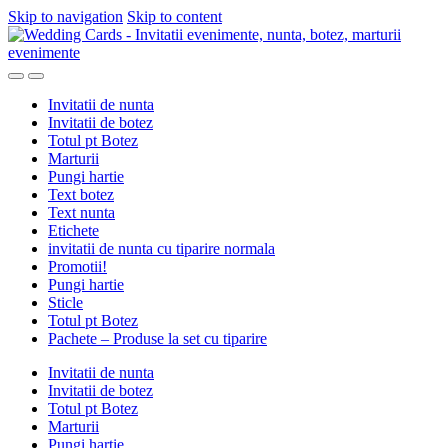
Skip to navigation
Skip to content
Invitatii de nunta
Invitatii de botez
Totul pt Botez
Marturii
Pungi hartie
Text botez
Text nunta
Etichete
invitatii de nunta cu tiparire normala
Promotii!
Pungi hartie
Sticle
Totul pt Botez
Pachete – Produse la set cu tiparire
Invitatii de nunta
Invitatii de botez
Totul pt Botez
Marturii
Pungi hartie