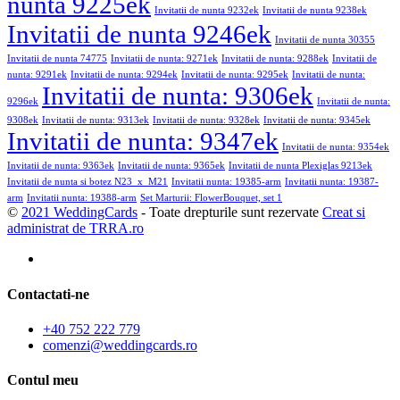
nunta 9225ek
Invitatii de nunta 9232ek
Invitatii de nunta 9238ek
Invitatii de nunta 9246ek
Invitatii de nunta 30355
Invitatii de nunta 74775
Invitatii de nunta: 9271ek
Invitatii de nunta: 9288ek
Invitatii de
nunta: 9291ek
Invitatii de nunta: 9294ek
Invitatii de nunta: 9295ek
Invitatii de nunta:
Invitatii de nunta: 9306ek
9296ek
Invitatii de nunta:
9308ek
Invitatii de nunta: 9313ek
Invitatii de nunta: 9328ek
Invitatii de nunta: 9345ek
Invitatii de nunta: 9347ek
Invitatii de nunta: 9354ek
Invitatii de nunta: 9363ek
Invitatii de nunta: 9365ek
Invitatii de nunta Plexiglas 9213ek
Invitatii de nunta si botez N23_x_M21
Invitatii nunta: 19385-arm
Invitatii nunta: 19387-
arm
Invitatii nunta: 19388-arm
Set Marturii: FlowerBouquet, set 1
©
2021 WeddingCards
- Toate drepturile sunt rezervate
Creat si
administrat de TRRA.ro
Contactati-ne
+40 752 222 779
comenzi@weddingcards.ro
Contul meu