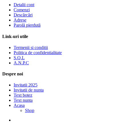
Detalii cont
Comenzi
Descărcări
Adrese
Parolă pierdută
Link-uri utile
Termenii si conditii
Politica de confidentialitate
S.Q.L
A.N.P.C
Despre noi
Invitatii 2025
Invitatii de nunta
Text botez
Text nunta
Acasa
Shop