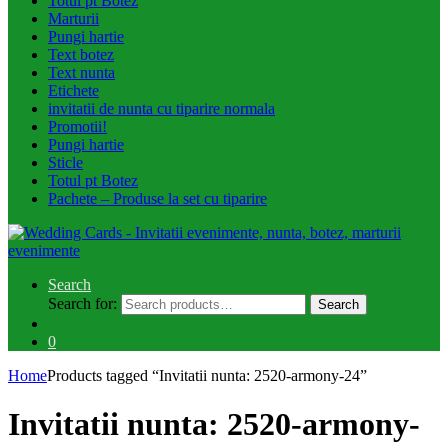
Totul pt Botez
Marturii
Pungi hartie
Text botez
Text nunta
Etichete
invitatii de nunta cu tiparire normala
Promotii!
Pungi hartie
Sticle
Totul pt Botez
Pachete – Produse la set cu tiparire
Search
Search for:
Search
0
Home
Products tagged “Invitatii nunta: 2520-armony-24”
Invitatii nunta: 2520-armony-