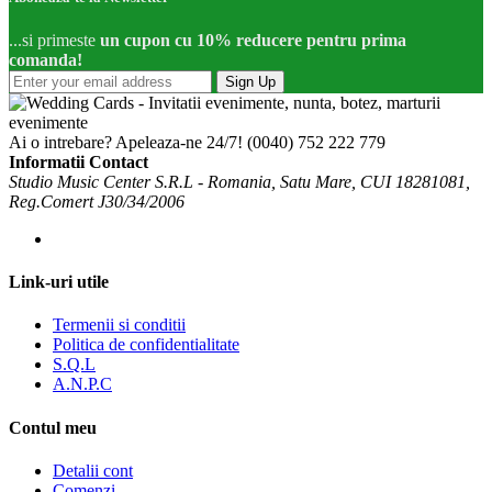
...si primeste
un cupon cu 10% reducere pentru prima
comanda!
Sign Up
Ai o intrebare? Apeleaza-ne 24/7!
(0040) 752 222 779
Informatii Contact
Studio Music Center S.R.L - Romania, Satu Mare, CUI 18281081,
Reg.Comert J30/34/2006
Link-uri utile
Termenii si conditii
Politica de confidentialitate
S.Q.L
A.N.P.C
Contul meu
Detalii cont
Comenzi