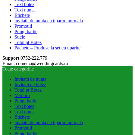
Text botez
Text nunta
Etichete
invitatii de nunta cu tiparire normala
Promotii!
Pungi hartie
Sticle
Totul pt Botez
Pachete – Produse la set cu tiparire
Support
0752-222.779
Email: comenzi@weddingcards.ro
Toate categoriile
Invitatii de nunta
Invitatii de botez
Totul pt Botez
Marturii
Pungi hartie
Text botez
Text nunta
Etichete
invitatii de nunta cu tiparire normala
Promotii!
Pungi hartie