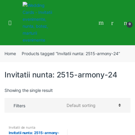
Skip
Skip
to
to
navigation
content
0
Home
Products tagged “Invitatii nunta: 2515-armony-24”
Invitatii nunta: 2515-armony-24
Showing the single result
Filters
Invitatii de nunta
Invitatii nunta: 2515-armony-