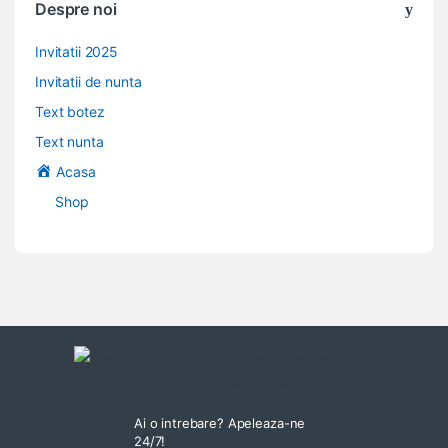
Despre noi
Invitatii 2025
Invitatii de nunta
Text botez
Text nunta
Acasa
Shop
Ai o intrebare? Apeleaza-ne
24/7!