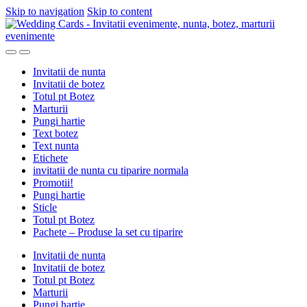
Skip to navigation
Skip to content
Invitatii de nunta
Invitatii de botez
Totul pt Botez
Marturii
Pungi hartie
Text botez
Text nunta
Etichete
invitatii de nunta cu tiparire normala
Promotii!
Pungi hartie
Sticle
Totul pt Botez
Pachete – Produse la set cu tiparire
Invitatii de nunta
Invitatii de botez
Totul pt Botez
Marturii
Pungi hartie