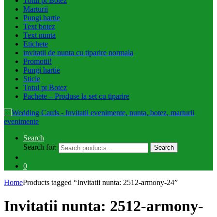
Totul pt Botez
Marturii
Pungi hartie
Text botez
Text nunta
Etichete
invitatii de nunta cu tiparire normala
Promotii!
Pungi hartie
Sticle
Totul pt Botez
Pachete – Produse la set cu tiparire
Search
Search for:
Search
0
Home
Products tagged “Invitatii nunta: 2512-armony-24”
Invitatii nunta: 2512-armony-