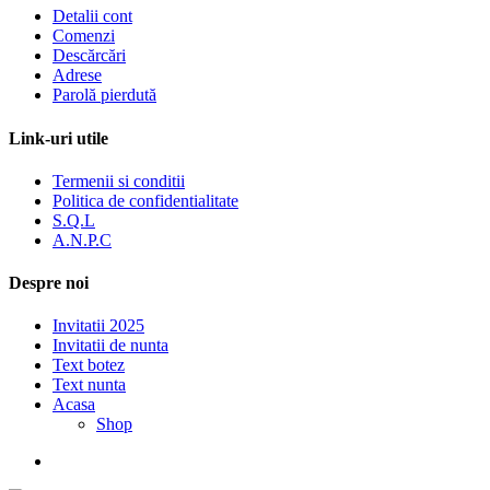
Detalii cont
Comenzi
Descărcări
Adrese
Parolă pierdută
Link-uri utile
Termenii si conditii
Politica de confidentialitate
S.Q.L
A.N.P.C
Despre noi
Invitatii 2025
Invitatii de nunta
Text botez
Text nunta
Acasa
Shop