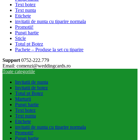
Text botez
Text nunta
Etichete
invitatii de nunta cu tiparire normala
Promotii!
Pungi hartie
Sticle
Totul pt Botez
Pachete – Produse la set cu tiparire
Support
0752-222.779
Email: comenzi@weddingcards.ro
Toate categoriile
Invitatii de nunta
Invitatii de botez
Totul pt Botez
Marturii
Pungi hartie
Text botez
Text nunta
Etichete
invitatii de nunta cu tiparire normala
Promotii!
Pungi hartie