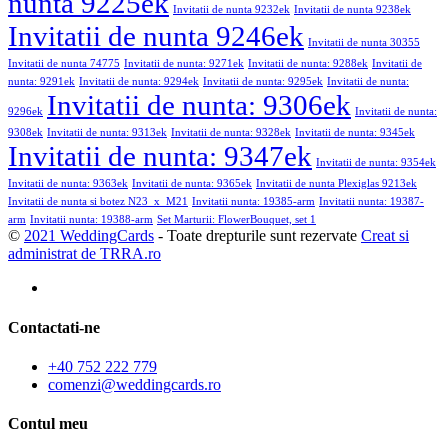
nunta 9225ek
Invitatii de nunta 9232ek
Invitatii de nunta 9238ek
Invitatii de nunta 9246ek
Invitatii de nunta 30355
Invitatii de nunta 74775
Invitatii de nunta: 9271ek
Invitatii de nunta: 9288ek
Invitatii de
nunta: 9291ek
Invitatii de nunta: 9294ek
Invitatii de nunta: 9295ek
Invitatii de nunta:
Invitatii de nunta: 9306ek
9296ek
Invitatii de nunta:
9308ek
Invitatii de nunta: 9313ek
Invitatii de nunta: 9328ek
Invitatii de nunta: 9345ek
Invitatii de nunta: 9347ek
Invitatii de nunta: 9354ek
Invitatii de nunta: 9363ek
Invitatii de nunta: 9365ek
Invitatii de nunta Plexiglas 9213ek
Invitatii de nunta si botez N23_x_M21
Invitatii nunta: 19385-arm
Invitatii nunta: 19387-
arm
Invitatii nunta: 19388-arm
Set Marturii: FlowerBouquet, set 1
©
2021 WeddingCards
- Toate drepturile sunt rezervate
Creat si
administrat de TRRA.ro
Contactati-ne
+40 752 222 779
comenzi@weddingcards.ro
Contul meu