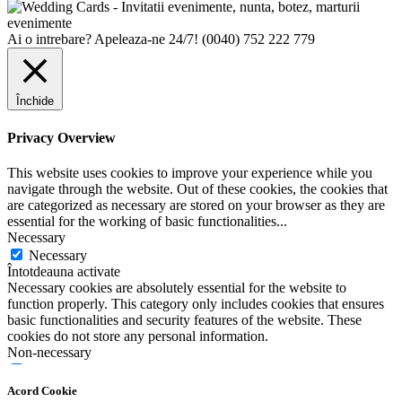
Ai o intrebare? Apeleaza-ne 24/7!
(0040) 752 222 779
Închide
Privacy Overview
This website uses cookies to improve your experience while you
navigate through the website. Out of these cookies, the cookies that
are categorized as necessary are stored on your browser as they are
essential for the working of basic functionalities
...
Necessary
Necessary
Întotdeauna activate
Necessary cookies are absolutely essential for the website to
function properly. This category only includes cookies that ensures
basic functionalities and security features of the website. These
cookies do not store any personal information.
Non-necessary
Non-necessary
Any cookies that may not be particularly necessary for the website
Acord Cookie