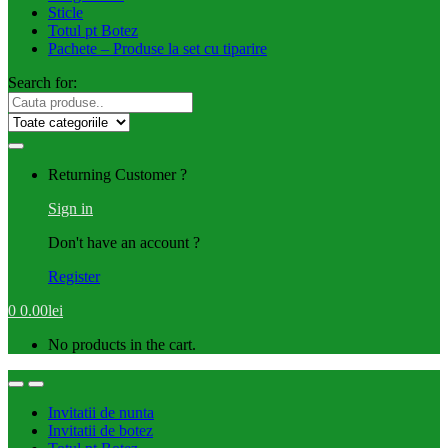
Sticle
Totul pt Botez
Pachete – Produse la set cu tiparire
Search for:
Returning Customer ?
Sign in
Don't have an account ?
Register
0
0.00
lei
No products in the cart.
Invitatii de nunta
Invitatii de botez