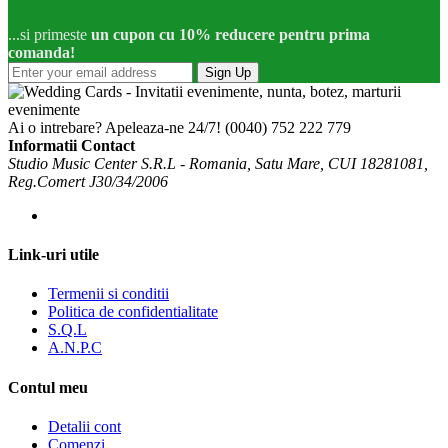
...si primeste
un cupon cu 10% reducere pentru prima
comanda!
Sign Up
Ai o intrebare? Apeleaza-ne 24/7!
(0040) 752 222 779
Informatii Contact
Studio Music Center S.R.L - Romania, Satu Mare, CUI 18281081,
Reg.Comert J30/34/2006
Link-uri utile
Termenii si conditii
Politica de confidentialitate
S.Q.L
A.N.P.C
Contul meu
Detalii cont
Comenzi