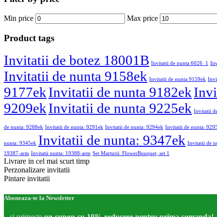
Min price
Max price
Product tags
Invitatii de botez 18001B
Invitatii de nunta 6026_1
In
Invitatii de nunta 9158ek
Invitatii de nunta 9159ek
Invi
9177ek
Invitatii de nunta 9182ek
Invi
9209ek
Invitatii de nunta 9225ek
Invitatii 
de nunta: 9288ek
Invitatii de nunta: 9291ek
Invitatii de nunta: 9294ek
Invitatii de nunta: 929
Invitatii de nunta: 9347ek
nunta: 9345ek
Invitatii de 
19387-arm
Invitatii nunta: 19388-arm
Set Marturii: FlowerBouquet, set 1
Livrare in cel mai scurt timp
Perzonalizare invitatii
Pintare invitatii
Aboneaza-te la Newsletter
...si primeste
un cupon cu 10% reducere pentru prima comanda!