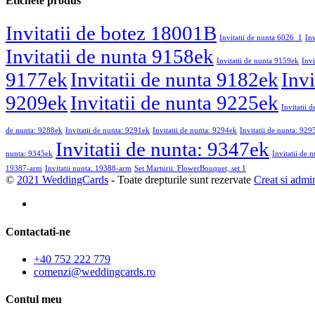
Etichete produs
Invitatii de botez 18001B
Invitatii de nunta 6026_1
In
Invitatii de nunta 9158ek
Invitatii de nunta 9159ek
Invi
9177ek
Invitatii de nunta 9182ek
Invi
9209ek
Invitatii de nunta 9225ek
Invitatii 
de nunta: 9288ek
Invitatii de nunta: 9291ek
Invitatii de nunta: 9294ek
Invitatii de nunta: 929
Invitatii de nunta: 9347ek
nunta: 9345ek
Invitatii de 
19387-arm
Invitatii nunta: 19388-arm
Set Marturii: FlowerBouquet, set 1
©
2021 WeddingCards
- Toate drepturile sunt rezervate
Creat si admi
Contactati-ne
+40 752 222 779
comenzi@weddingcards.ro
Contul meu