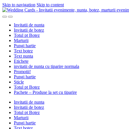
Skip to navigation
Skip to content
Invitatii de nunta
Invitatii de botez
Totul pt Botez
Marturii
Pungi hartie
Text botez
Text nunta
Etichete
invitatii de nunta cu tiparire normala
Promotii!
Pungi hartie
Sticle
Totul pt Botez
Pachete – Produse la set cu tiparire
Invitatii de nunta
Invitatii de botez
Totul pt Botez
Marturii
Pungi hartie
Text botez