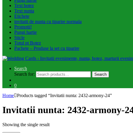
Pungi hartie
Text botez
Text nunta
Etichete
invitatii de nunta cu tiparire normala
Promotii!
Pungi hartie
Sticle
Totul pt Botez
Pachete – Produse la set cu tiparire
Search
Search for:
Search
0
Home
Products tagged “Invitatii nunta: 2432-armony-24”
Invitatii nunta: 2432-armony-2
Showing the single result