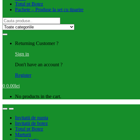
Totul pt Botez
Pachete – Produse la set cu tiparire
Search
for:
Returning Customer ?
Sign in
Don't have an account ?
Register
0
0.00
lei
No products in the cart.
Invitatii de nunta
Invitatii de botez
Totul pt Botez
Marturii