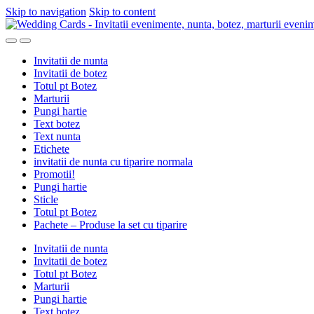
Skip to navigation
Skip to content
Invitatii de nunta
Invitatii de botez
Totul pt Botez
Marturii
Pungi hartie
Text botez
Text nunta
Etichete
invitatii de nunta cu tiparire normala
Promotii!
Pungi hartie
Sticle
Totul pt Botez
Pachete – Produse la set cu tiparire
Invitatii de nunta
Invitatii de botez
Totul pt Botez
Marturii
Pungi hartie
Text botez