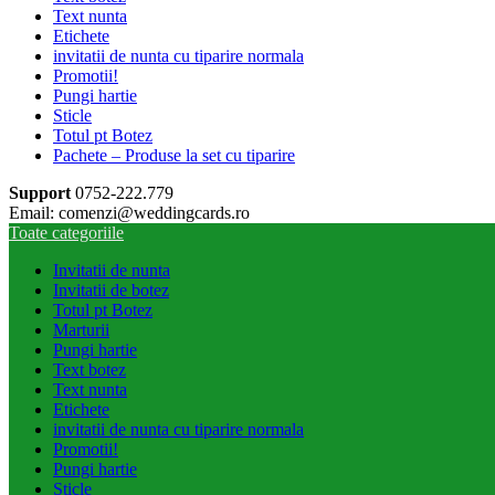
Text nunta
Etichete
invitatii de nunta cu tiparire normala
Promotii!
Pungi hartie
Sticle
Totul pt Botez
Pachete – Produse la set cu tiparire
Support
0752-222.779
Email: comenzi@weddingcards.ro
Toate categoriile
Invitatii de nunta
Invitatii de botez
Totul pt Botez
Marturii
Pungi hartie
Text botez
Text nunta
Etichete
invitatii de nunta cu tiparire normala
Promotii!
Pungi hartie
Sticle