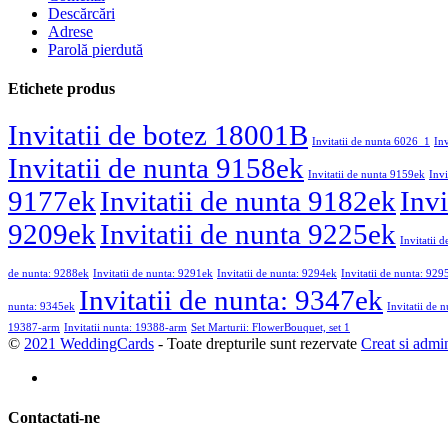
Descărcări
Adrese
Parolă pierdută
Etichete produs
Invitatii de botez 18001B
Invitatii de nunta 6026_1
In
Invitatii de nunta 9158ek
Invitatii de nunta 9159ek
Invi
9177ek
Invitatii de nunta 9182ek
Invi
9209ek
Invitatii de nunta 9225ek
Invitatii 
de nunta: 9288ek
Invitatii de nunta: 9291ek
Invitatii de nunta: 9294ek
Invitatii de nunta: 929
Invitatii de nunta: 9347ek
nunta: 9345ek
Invitatii de 
19387-arm
Invitatii nunta: 19388-arm
Set Marturii: FlowerBouquet, set 1
©
2021 WeddingCards
- Toate drepturile sunt rezervate
Creat si admi
Contactati-ne