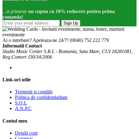
...si primeste
un cupon cu 10% reducere pentru prima
comanda!
Sign Up
Ai o intrebare? Apeleaza-ne 24/7!
(0040) 752 222 779
Informatii Contact
Studio Music Center S.R.L - Romania, Satu Mare, CUI 18281081,
Reg.Comert J30/34/2006
Link-uri utile
Termenii si conditii
Politica de confidentialitate
S.Q.L
A.N.P.C
Contul meu
Detalii cont
Comenzi