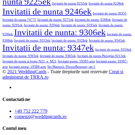
nunta 9225ek
Invitatii de nunta 9232ek
Invitatii de nunta 9238ek
Invitatii de nunta 9246ek
Invitatii de nunta 30355
Invitatii de nunta 74775
Invitatii de nunta: 9271ek
Invitatii de nunta: 9288ek
Invitatii de
nunta: 9291ek
Invitatii de nunta: 9294ek
Invitatii de nunta: 9295ek
Invitatii de nunta:
Invitatii de nunta: 9306ek
9296ek
Invitatii de nunta:
9308ek
Invitatii de nunta: 9313ek
Invitatii de nunta: 9328ek
Invitatii de nunta: 9345ek
Invitatii de nunta: 9347ek
Invitatii de nunta: 9354ek
Invitatii de nunta: 9363ek
Invitatii de nunta: 9365ek
Invitatii de nunta Plexiglas 9213ek
Invitatii de nunta si botez N23_x_M21
Invitatii nunta: 19385-arm
Invitatii nunta: 19387-
arm
Invitatii nunta: 19388-arm
Set Marturii: FlowerBouquet, set 1
©
2021 WeddingCards
- Toate drepturile sunt rezervate
Creat si
administrat de TRRA.ro
Contactati-ne
+40 752 222 779
comenzi@weddingcards.ro
Contul meu