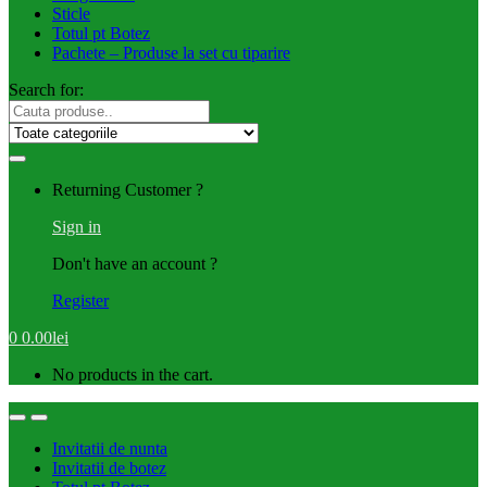
Sticle
Totul pt Botez
Pachete – Produse la set cu tiparire
Search for:
Returning Customer ?
Sign in
Don't have an account ?
Register
0
0.00
lei
No products in the cart.
Invitatii de nunta
Invitatii de botez