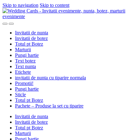
Skip to navigation
Skip to content
Invitatii de nunta
Invitatii de botez
Totul pt Botez
Marturii
Pungi hartie
Text botez
Text nunta
Etichete
invitatii de nunta cu tiparire normala
Promotii!
Pungi hartie
Sticle
Totul pt Botez
Pachete – Produse la set cu tiparire
Invitatii de nunta
Invitatii de botez
Totul pt Botez
Marturii
Pungi hartie