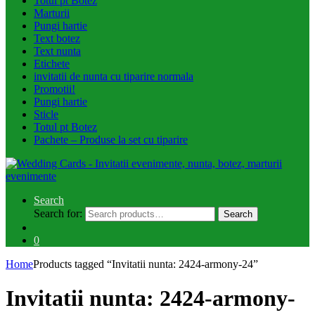
Totul pt Botez
Marturii
Pungi hartie
Text botez
Text nunta
Etichete
invitatii de nunta cu tiparire normala
Promotii!
Pungi hartie
Sticle
Totul pt Botez
Pachete – Produse la set cu tiparire
Search
Search for:
Search
0
Home
Products tagged “Invitatii nunta: 2424-armony-24”
Invitatii nunta: 2424-armony-