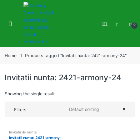
Skip
Skip
to
to
navigation
content
0
Home
Products tagged “Invitatii nunta: 2421-armony-24”
Invitatii nunta: 2421-armony-24
Showing the single result
Filters
Invitatii de nunta
Invitatii nunta: 2421-armony-