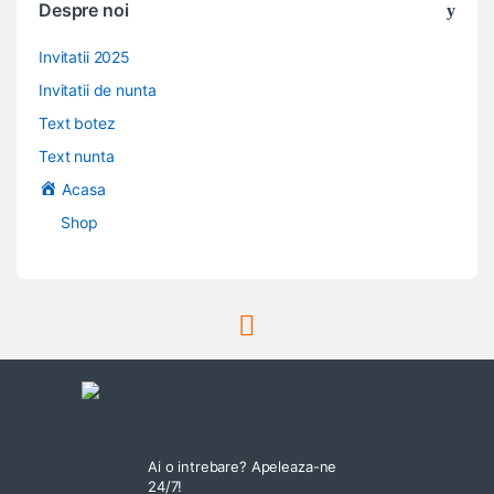
Despre noi
Invitatii 2025
Invitatii de nunta
Text botez
Text nunta
Acasa
Shop
Ai o intrebare? Apeleaza-ne
24/7!