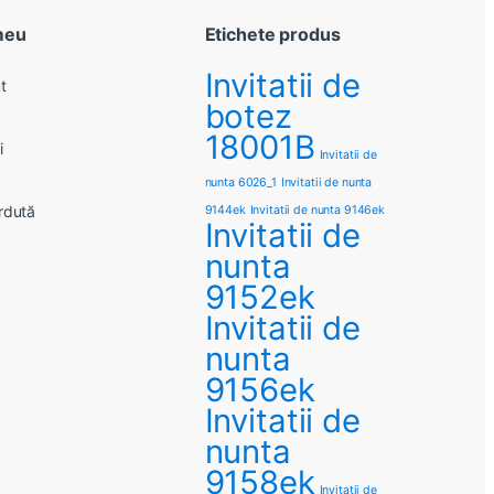
meu
Etichete produs
Invitatii de
t
botez
18001B
i
Invitatii de
nunta 6026_1
Invitatii de nunta
rdută
9144ek
Invitatii de nunta 9146ek
Invitatii de
nunta
9152ek
Invitatii de
nunta
9156ek
Invitatii de
nunta
9158ek
Invitatii de