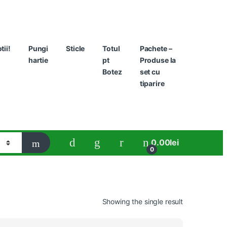
ii!
Pungi
Sticle
Totul
Pachete –
hartie
pt
Produse la
Botez
set cu
tiparire
0.00
lei
0
Showing the single result