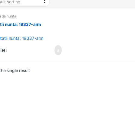
ii de nunta
atii nunta: 19337-arm
3
lei
he single result