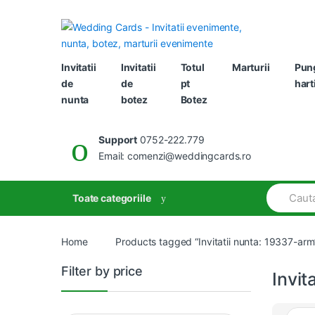
Skip
Skip
to
to
navigation
content
Invitatii
Invitatii
Totul
Marturii
Pun
de
de
pt
hart
nunta
botez
Botez
Support
0752-222.779
Email: comenzi@weddingcards.ro
Search
Toate categoriile
for:
Home
Products tagged “Invitatii nunta: 19337-arm
Filter by price
Invit