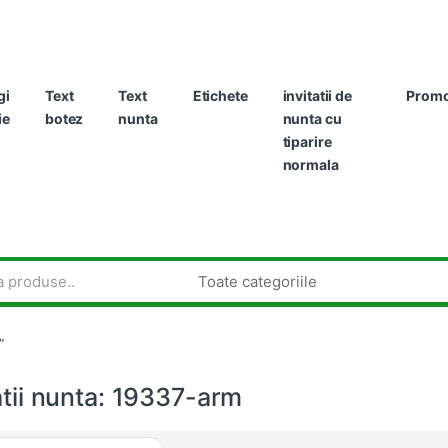
gi
Text
Text
Etichete
invitatii de
Promot
ie
botez
nunta
nunta cu
tiparire
normala
”
atii nunta: 19337-arm