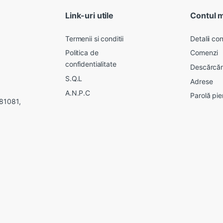
Link-uri utile
Contul 
Termenii si conditii
Detalii con
Politica de
Comenzi
confidentialitate
Descărcăr
S.Q.L
Adrese
A.N.P.C
Parolă pie
281081,