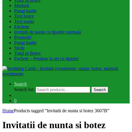
Totul pt Botez
Marturii
Pungi hartie
Text botez
Text nunta
Etichete
invitatii de nunta cu tiparire normala
Promotii!
Pungi hartie
Sticle
Totul pt Botez
Pachete – Produse la set cu tiparire
Search
Search for:
Search
0
Home
Products tagged “Invitatii de nunta si botez 3607B”
Invitatii de nunta si botez