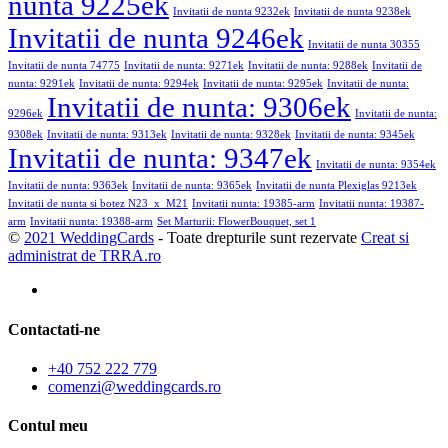
nunta 9225ek
Invitatii de nunta 9232ek
Invitatii de nunta 9238ek
Invitatii de nunta 9246ek
Invitatii de nunta 30355
Invitatii de nunta 74775
Invitatii de nunta: 9271ek
Invitatii de nunta: 9288ek
Invitatii de
nunta: 9291ek
Invitatii de nunta: 9294ek
Invitatii de nunta: 9295ek
Invitatii de nunta:
Invitatii de nunta: 9306ek
9296ek
Invitatii de nunta:
9308ek
Invitatii de nunta: 9313ek
Invitatii de nunta: 9328ek
Invitatii de nunta: 9345ek
Invitatii de nunta: 9347ek
Invitatii de nunta: 9354ek
Invitatii de nunta: 9363ek
Invitatii de nunta: 9365ek
Invitatii de nunta Plexiglas 9213ek
Invitatii de nunta si botez N23_x_M21
Invitatii nunta: 19385-arm
Invitatii nunta: 19387-
arm
Invitatii nunta: 19388-arm
Set Marturii: FlowerBouquet, set 1
©
2021 WeddingCards
- Toate drepturile sunt rezervate
Creat si
administrat de TRRA.ro
Contactati-ne
+40 752 222 779
comenzi@weddingcards.ro
Contul meu