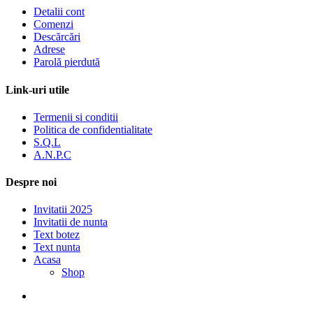
Detalii cont
Comenzi
Descărcări
Adrese
Parolă pierdută
Link-uri utile
Termenii si conditii
Politica de confidentialitate
S.Q.L
A.N.P.C
Despre noi
Invitatii 2025
Invitatii de nunta
Text botez
Text nunta
Acasa
Shop