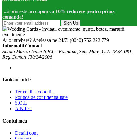
...si primeste
un cupon cu 10% reducere pentru prima
comanda!
Sign Up
Ai o intrebare? Apeleaza-ne 24/7!
(0040) 752 222 779
Informatii Contact
Studio Music Center S.R.L - Romania, Satu Mare, CUI 18281081,
Reg.Comert J30/34/2006
Link-uri utile
Termenii si conditii
Politica de confidentialitate
S.Q.L
A.N.P.C
Contul meu
Detalii cont
Comenzi