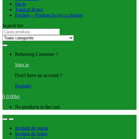
Sticle
Totul pt Botez
Pachete – Produse la set cu tiparire
Search for:
Returning Customer ?
Sign in
Don't have an account ?
Register
0
0.00
lei
No products in the cart.
Invitatii de nunta
Invitatii de botez