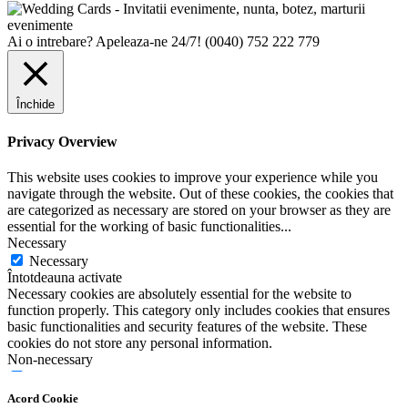
Ai o intrebare? Apeleaza-ne 24/7!
(0040) 752 222 779
Închide
Privacy Overview
This website uses cookies to improve your experience while you
navigate through the website. Out of these cookies, the cookies that
are categorized as necessary are stored on your browser as they are
essential for the working of basic functionalities
...
Necessary
Necessary
Întotdeauna activate
Necessary cookies are absolutely essential for the website to
function properly. This category only includes cookies that ensures
basic functionalities and security features of the website. These
cookies do not store any personal information.
Non-necessary
Non-necessary
Any cookies that may not be particularly necessary for the website
Acord Cookie