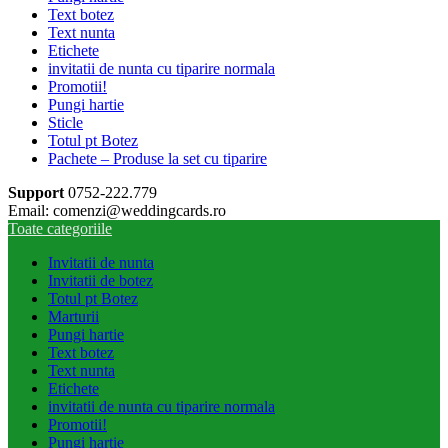
Text botez
Text nunta
Etichete
invitatii de nunta cu tiparire normala
Promotii!
Pungi hartie
Sticle
Totul pt Botez
Pachete – Produse la set cu tiparire
Support
0752-222.779
Email: comenzi@weddingcards.ro
Toate categoriile
Invitatii de nunta
Invitatii de botez
Totul pt Botez
Marturii
Pungi hartie
Text botez
Text nunta
Etichete
invitatii de nunta cu tiparire normala
Promotii!
Pungi hartie