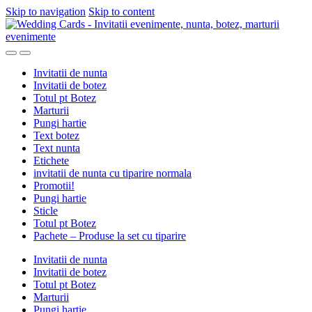
Skip to navigation
Skip to content
Invitatii de nunta
Invitatii de botez
Totul pt Botez
Marturii
Pungi hartie
Text botez
Text nunta
Etichete
invitatii de nunta cu tiparire normala
Promotii!
Pungi hartie
Sticle
Totul pt Botez
Pachete – Produse la set cu tiparire
Invitatii de nunta
Invitatii de botez
Totul pt Botez
Marturii
Pungi hartie