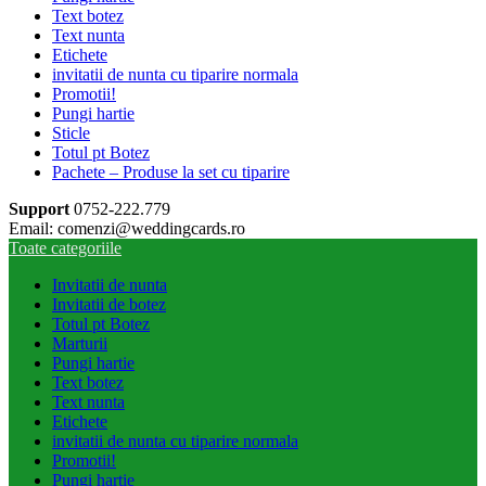
Text botez
Text nunta
Etichete
invitatii de nunta cu tiparire normala
Promotii!
Pungi hartie
Sticle
Totul pt Botez
Pachete – Produse la set cu tiparire
Support
0752-222.779
Email: comenzi@weddingcards.ro
Toate categoriile
Invitatii de nunta
Invitatii de botez
Totul pt Botez
Marturii
Pungi hartie
Text botez
Text nunta
Etichete
invitatii de nunta cu tiparire normala
Promotii!
Pungi hartie