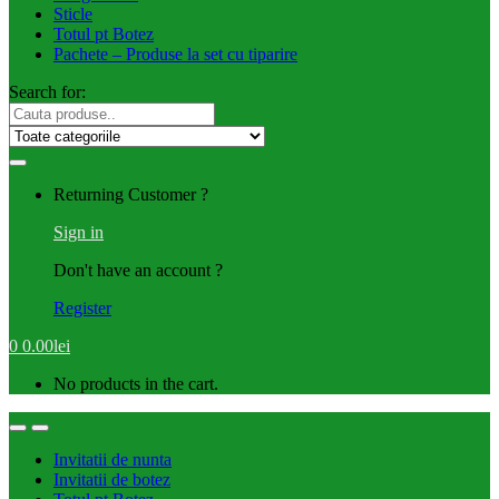
Sticle
Totul pt Botez
Pachete – Produse la set cu tiparire
Search for:
Returning Customer ?
Sign in
Don't have an account ?
Register
0
0.00
lei
No products in the cart.
Invitatii de nunta
Invitatii de botez