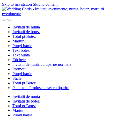
Skip to navigation
Skip to content
Invitatii de nunta
Invitatii de botez
Totul pt Botez
Marturii
Pungi hartie
Text botez
Text nunta
Etichete
invitatii de nunta cu tiparire normala
Promotii!
Pungi hartie
Sticle
Totul pt Botez
Pachete – Produse la set cu tiparire
Invitatii de nunta
Invitatii de botez
Totul pt Botez
Marturii
Pungi hartie