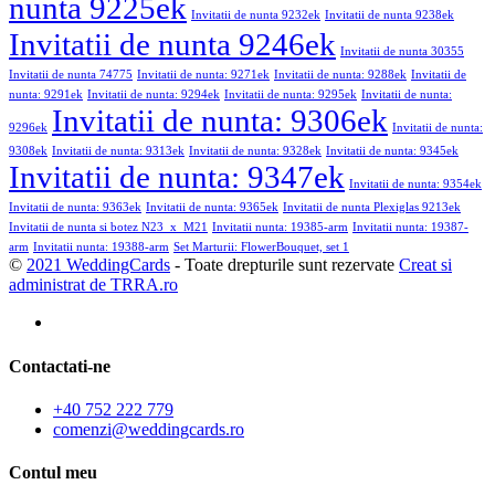
nunta 9225ek
Invitatii de nunta 9232ek
Invitatii de nunta 9238ek
Invitatii de nunta 9246ek
Invitatii de nunta 30355
Invitatii de nunta 74775
Invitatii de nunta: 9271ek
Invitatii de nunta: 9288ek
Invitatii de
nunta: 9291ek
Invitatii de nunta: 9294ek
Invitatii de nunta: 9295ek
Invitatii de nunta:
Invitatii de nunta: 9306ek
9296ek
Invitatii de nunta:
9308ek
Invitatii de nunta: 9313ek
Invitatii de nunta: 9328ek
Invitatii de nunta: 9345ek
Invitatii de nunta: 9347ek
Invitatii de nunta: 9354ek
Invitatii de nunta: 9363ek
Invitatii de nunta: 9365ek
Invitatii de nunta Plexiglas 9213ek
Invitatii de nunta si botez N23_x_M21
Invitatii nunta: 19385-arm
Invitatii nunta: 19387-
arm
Invitatii nunta: 19388-arm
Set Marturii: FlowerBouquet, set 1
©
2021 WeddingCards
- Toate drepturile sunt rezervate
Creat si
administrat de TRRA.ro
Contactati-ne
+40 752 222 779
comenzi@weddingcards.ro
Contul meu