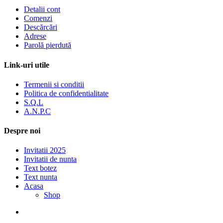
Detalii cont
Comenzi
Descărcări
Adrese
Parolă pierdută
Link-uri utile
Termenii si conditii
Politica de confidentialitate
S.Q.L
A.N.P.C
Despre noi
Invitatii 2025
Invitatii de nunta
Text botez
Text nunta
Acasa
Shop