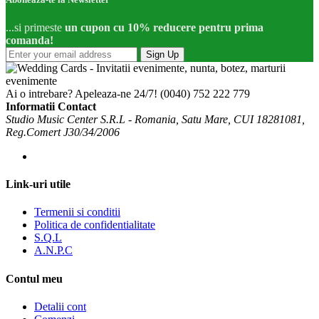
...si primeste
un cupon cu 10% reducere pentru prima
comanda!
Sign Up
Ai o intrebare? Apeleaza-ne 24/7!
(0040) 752 222 779
Informatii Contact
Studio Music Center S.R.L - Romania, Satu Mare, CUI 18281081,
Reg.Comert J30/34/2006
Link-uri utile
Termenii si conditii
Politica de confidentialitate
S.Q.L
A.N.P.C
Contul meu
Detalii cont