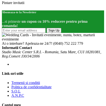
Pintare invitatii
Aboneaza-te la Newsletter
...si primeste
un cupon cu 10% reducere pentru prima
comanda!
Sign Up
Ai o intrebare? Apeleaza-ne 24/7!
(0040) 752 222 779
Informatii Contact
Studio Music Center S.R.L - Romania, Satu Mare, CUI 18281081,
Reg.Comert J30/34/2006
Link-uri utile
Termenii si conditii
Politica de confidentialitate
S.Q.L
A.N.P.C
Contul meu