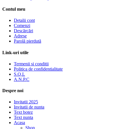
Contul meu
Detalii cont
Comenzi
Descărcări
Adrese
Parolă pierdută
Link-uri utile
Termenii si conditii
Politica de confidentialitate
S.Q.L
A.N.P.C
Despre noi
Invitatii 2025
Invitatii de nunta
Text botez
Text nunta
Acasa
Shop