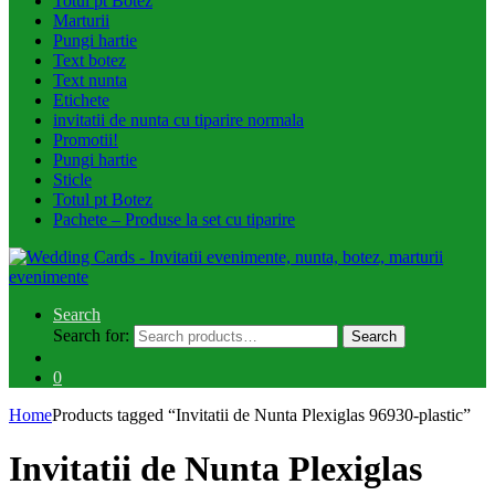
Totul pt Botez
Marturii
Pungi hartie
Text botez
Text nunta
Etichete
invitatii de nunta cu tiparire normala
Promotii!
Pungi hartie
Sticle
Totul pt Botez
Pachete – Produse la set cu tiparire
Search
Search for:
Search
0
Home
Products tagged “Invitatii de Nunta Plexiglas 96930-plastic”
Invitatii de Nunta Plexiglas