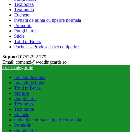
Text botez
Text nunta
Etichete
invitatii de nunta cu tiparire normala
Promotii!
Pungi hartie
Sticle
Totul pt Botez
Pachete – Produse la set cu tiparire
Support
0752-222.779
Email: comenzi@weddingcards.ro
Toate categoriile
Invitatii de nunta
Invitatii de botez
Totul pt Botez
Marturii
Pungi hartie
Text botez
Text nunta
Etichete
invitatii de nunta cu tiparire normala
Promotii!
Pungi hartie