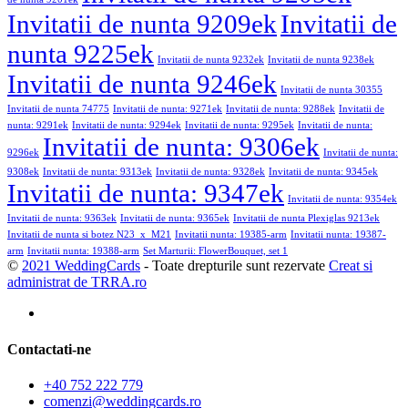
Invitatii de nunta 9209ek
Invitatii de
nunta 9225ek
Invitatii de nunta 9232ek
Invitatii de nunta 9238ek
Invitatii de nunta 9246ek
Invitatii de nunta 30355
Invitatii de nunta 74775
Invitatii de nunta: 9271ek
Invitatii de nunta: 9288ek
Invitatii de
nunta: 9291ek
Invitatii de nunta: 9294ek
Invitatii de nunta: 9295ek
Invitatii de nunta:
Invitatii de nunta: 9306ek
9296ek
Invitatii de nunta:
9308ek
Invitatii de nunta: 9313ek
Invitatii de nunta: 9328ek
Invitatii de nunta: 9345ek
Invitatii de nunta: 9347ek
Invitatii de nunta: 9354ek
Invitatii de nunta: 9363ek
Invitatii de nunta: 9365ek
Invitatii de nunta Plexiglas 9213ek
Invitatii de nunta si botez N23_x_M21
Invitatii nunta: 19385-arm
Invitatii nunta: 19387-
arm
Invitatii nunta: 19388-arm
Set Marturii: FlowerBouquet, set 1
©
2021 WeddingCards
- Toate drepturile sunt rezervate
Creat si
administrat de TRRA.ro
Contactati-ne
+40 752 222 779
comenzi@weddingcards.ro