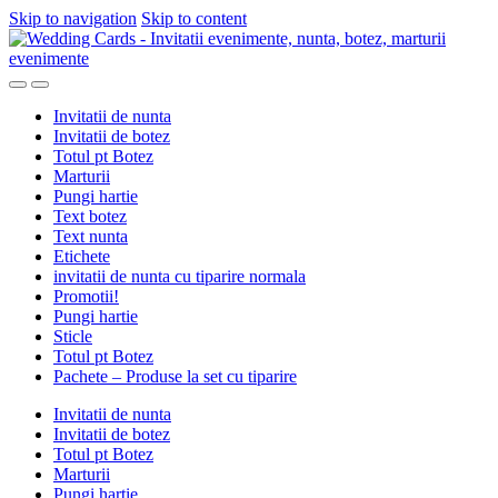
Skip to navigation
Skip to content
Invitatii de nunta
Invitatii de botez
Totul pt Botez
Marturii
Pungi hartie
Text botez
Text nunta
Etichete
invitatii de nunta cu tiparire normala
Promotii!
Pungi hartie
Sticle
Totul pt Botez
Pachete – Produse la set cu tiparire
Invitatii de nunta
Invitatii de botez
Totul pt Botez
Marturii
Pungi hartie