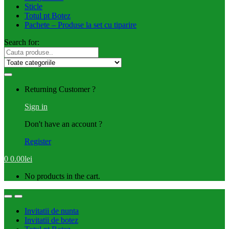
Sticle
Totul pt Botez
Pachete – Produse la set cu tiparire
Search for:
Returning Customer ?
Sign in
Don't have an account ?
Register
0
0.00
lei
No products in the cart.
Invitatii de nunta
Invitatii de botez