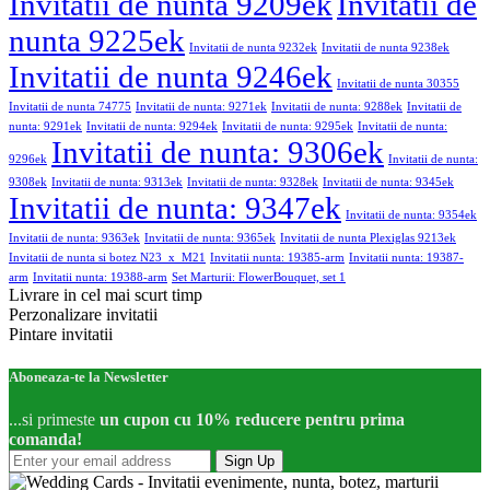
Invitatii de nunta 9209ek
Invitatii de
nunta 9225ek
Invitatii de nunta 9232ek
Invitatii de nunta 9238ek
Invitatii de nunta 9246ek
Invitatii de nunta 30355
Invitatii de nunta 74775
Invitatii de nunta: 9271ek
Invitatii de nunta: 9288ek
Invitatii de
nunta: 9291ek
Invitatii de nunta: 9294ek
Invitatii de nunta: 9295ek
Invitatii de nunta:
Invitatii de nunta: 9306ek
9296ek
Invitatii de nunta:
9308ek
Invitatii de nunta: 9313ek
Invitatii de nunta: 9328ek
Invitatii de nunta: 9345ek
Invitatii de nunta: 9347ek
Invitatii de nunta: 9354ek
Invitatii de nunta: 9363ek
Invitatii de nunta: 9365ek
Invitatii de nunta Plexiglas 9213ek
Invitatii de nunta si botez N23_x_M21
Invitatii nunta: 19385-arm
Invitatii nunta: 19387-
arm
Invitatii nunta: 19388-arm
Set Marturii: FlowerBouquet, set 1
Livrare in cel mai scurt timp
Perzonalizare invitatii
Pintare invitatii
Aboneaza-te la Newsletter
...si primeste
un cupon cu 10% reducere pentru prima
comanda!
Sign Up