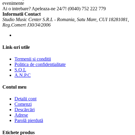
Ai o intrebare? Apeleaza-ne 24/7!
(0040) 752 222 779
Informatii Contact
Studio Music Center S.R.L - Romania, Satu Mare, CUI 18281081,
Reg.Comert J30/34/2006
Link-uri utile
Termenii si conditii
Politica de confidentialitate
S.Q.L
A.N.P.C
Contul meu
Detalii cont
Comenzi
Descărcări
Adrese
Parolă pierdută
Etichete produs