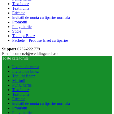
Text botez
Text nunta
Etichete
invitatii de nunta cu tiparire normala
Promotii!
Pungi hartie
Sticle
Totul pt Botez
Pachete – Produse la set cu tiparire
Support
0752-222.779
Email: comenzi@weddingcards.ro
Toate categoriile
Invitatii de nunta
Invitatii de botez
Totul pt Botez
Marturii
Pungi hartie
Text botez
Text nunta
Etichete
invitatii de nunta cu tiparire normala
Promotii!
Pungi hartie