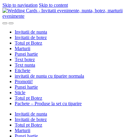
Skip to navigation
Skip to content
Invitatii de nunta
Invitatii de botez
Totul pt Botez
Marturii
Pungi hartie
Text botez
Text nunta
Etichete
invitatii de nunta cu tiparire normala
Promotii!
Pungi hartie
Sticle
Totul pt Botez
Pachete – Produse la set cu tiparire
Invitatii de nunta
Invitatii de botez
Totul pt Botez
Marturii
Pungi hartie