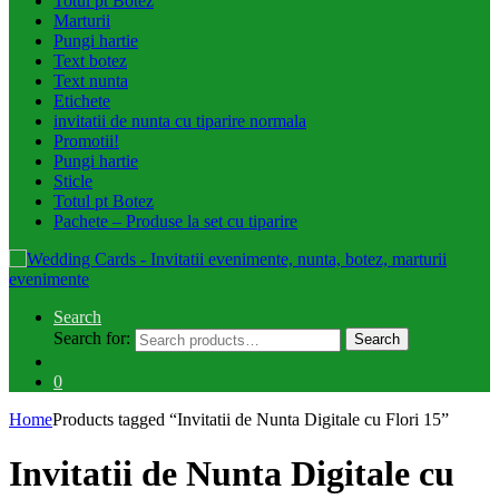
Totul pt Botez
Marturii
Pungi hartie
Text botez
Text nunta
Etichete
invitatii de nunta cu tiparire normala
Promotii!
Pungi hartie
Sticle
Totul pt Botez
Pachete – Produse la set cu tiparire
Search
Search for:
Search
0
Home
Products tagged “Invitatii de Nunta Digitale cu Flori 15”
Invitatii de Nunta Digitale cu