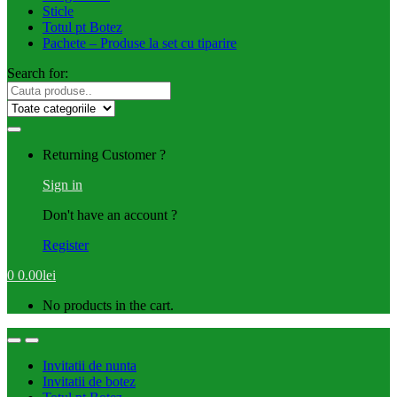
Sticle
Totul pt Botez
Pachete – Produse la set cu tiparire
Search for:
Returning Customer ?
Sign in
Don't have an account ?
Register
0
0.00
lei
No products in the cart.
Invitatii de nunta
Invitatii de botez