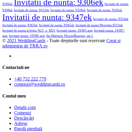
Invitatii de nunta: 9306ek
9296ek
Invitatii de nunta:
9308ek
Invitatii de nunta: 9313ek
Invitatii de nunta: 9328ek
Invitatii de nunta: 9345ek
Invitatii de nunta: 9347ek
Invitatii de nunta: 9354ek
Invitatii de nunta: 9363ek
Invitatii de nunta: 9365ek
Invitatii de nunta Plexiglas 9213ek
Invitatii de nunta si botez N23_x_M21
Invitatii nunta: 19385-arm
Invitatii nunta: 19387-
arm
Invitatii nunta: 19388-arm
Set Marturii: FlowerBouquet, set 1
©
2021 WeddingCards
- Toate drepturile sunt rezervate
Creat si
administrat de TRRA.ro
Contactati-ne
+40 752 222 779
comenzi@weddingcards.ro
Contul meu
Detalii cont
Comenzi
Descărcări
Adrese
Parolă pierdută