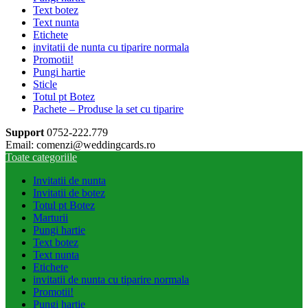
Text botez
Text nunta
Etichete
invitatii de nunta cu tiparire normala
Promotii!
Pungi hartie
Sticle
Totul pt Botez
Pachete – Produse la set cu tiparire
Support
0752-222.779
Email: comenzi@weddingcards.ro
Toate categoriile
Invitatii de nunta
Invitatii de botez
Totul pt Botez
Marturii
Pungi hartie
Text botez
Text nunta
Etichete
invitatii de nunta cu tiparire normala
Promotii!
Pungi hartie