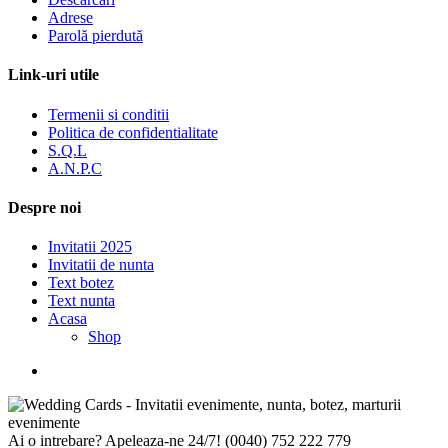
Adrese
Parolă pierdută
Link-uri utile
Termenii si conditii
Politica de confidentialitate
S.Q.L
A.N.P.C
Despre noi
Invitatii 2025
Invitatii de nunta
Text botez
Text nunta
Acasa
Shop
Ai o intrebare? Apeleaza-ne 24/7!
(0040) 752 222 779