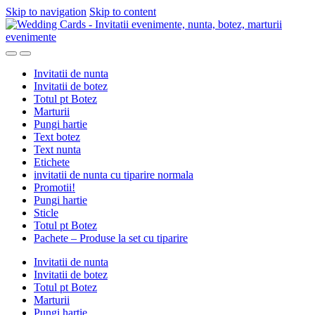
Skip to navigation
Skip to content
Invitatii de nunta
Invitatii de botez
Totul pt Botez
Marturii
Pungi hartie
Text botez
Text nunta
Etichete
invitatii de nunta cu tiparire normala
Promotii!
Pungi hartie
Sticle
Totul pt Botez
Pachete – Produse la set cu tiparire
Invitatii de nunta
Invitatii de botez
Totul pt Botez
Marturii
Pungi hartie