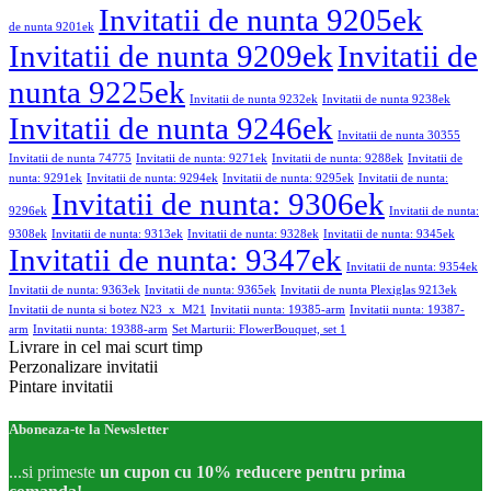
Invitatii de nunta 9205ek
de nunta 9201ek
Invitatii de nunta 9209ek
Invitatii de
nunta 9225ek
Invitatii de nunta 9232ek
Invitatii de nunta 9238ek
Invitatii de nunta 9246ek
Invitatii de nunta 30355
Invitatii de nunta 74775
Invitatii de nunta: 9271ek
Invitatii de nunta: 9288ek
Invitatii de
nunta: 9291ek
Invitatii de nunta: 9294ek
Invitatii de nunta: 9295ek
Invitatii de nunta:
Invitatii de nunta: 9306ek
9296ek
Invitatii de nunta:
9308ek
Invitatii de nunta: 9313ek
Invitatii de nunta: 9328ek
Invitatii de nunta: 9345ek
Invitatii de nunta: 9347ek
Invitatii de nunta: 9354ek
Invitatii de nunta: 9363ek
Invitatii de nunta: 9365ek
Invitatii de nunta Plexiglas 9213ek
Invitatii de nunta si botez N23_x_M21
Invitatii nunta: 19385-arm
Invitatii nunta: 19387-
arm
Invitatii nunta: 19388-arm
Set Marturii: FlowerBouquet, set 1
Livrare in cel mai scurt timp
Perzonalizare invitatii
Pintare invitatii
Aboneaza-te la Newsletter
...si primeste
un cupon cu 10% reducere pentru prima