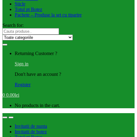
Sticle
Totul pt Botez
Pachete – Produse la set cu tiparire
Search for:
Returning Customer ?
Sign in
Don't have an account ?
Register
0
0.00
lei
No products in the cart.
Invitatii de nunta
Invitatii de botez