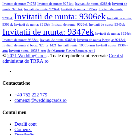
Invitatii de nunta 74775
Invitatii de nunta: 9271ek
Invitatii de nunta: 9288ek
Invitatii de
nunta: 9291ek
Invitatii de nunta: 9294ek
Invitatii de nunta: 9295ek
Invitatii de nunta:
Invitatii de nunta: 9306ek
9296ek
Invitatii de nunta:
9308ek
Invitatii de nunta: 9313ek
Invitatii de nunta: 9328ek
Invitatii de nunta: 9345ek
Invitatii de nunta: 9347ek
Invitatii de nunta: 9354ek
Invitatii de nunta: 9363ek
Invitatii de nunta: 9365ek
Invitatii de nunta Plexiglas 9213ek
Invitatii de nunta si botez N23_x_M21
Invitatii nunta: 19385-arm
Invitatii nunta: 19387-
arm
Invitatii nunta: 19388-arm
Set Marturii: FlowerBouquet, set 1
©
2021 WeddingCards
- Toate drepturile sunt rezervate
Creat si
administrat de TRRA.ro
Contactati-ne
+40 752 222 779
comenzi@weddingcards.ro
Contul meu
Detalii cont
Comenzi
Descărcări