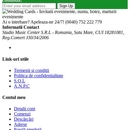
comanda!
Sign Up
Ai o intrebare? Apeleaza-ne 24/7!
(0040) 752 222 779
Informatii Contact
Studio Music Center S.R.L - Romania, Satu Mare, CUI 18281081,
Reg.Comert J30/34/2006
Link-uri utile
Termenii si conditii
Politica de confidentialitate
S.Q.L
A.N.P.C
Contul meu
Detalii cont
Comenzi
Descărcări
Adrese
Parolă pierdută