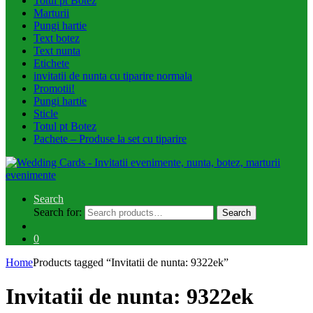
Totul pt Botez
Marturii
Pungi hartie
Text botez
Text nunta
Etichete
invitatii de nunta cu tiparire normala
Promotii!
Pungi hartie
Sticle
Totul pt Botez
Pachete – Produse la set cu tiparire
Search
Search for:
Search
0
Home
Products tagged “Invitatii de nunta: 9322ek”
Invitatii de nunta: 9322ek