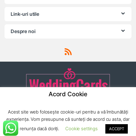
Link-uri utile
Despre noi
Acord Cookie
Ai o intrebare? Apeleaza-ne
Acest site web folosește cookie-uri pentru a vă îmbunătăți
24/7!
(0040) 752 222
experiența. Vom presupune că sunteți de acord cu asta, dar
779
puteți renunța dacă doriți.
Cookie settings
ACCEPT