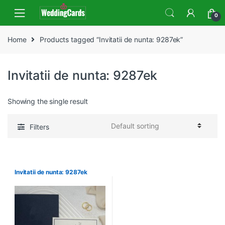
Skip
Skip
0
to
to
navigation
content
Home
Products tagged “Invitatii de nunta: 9287ek”
Invitatii de nunta: 9287ek
Showing the single result
Filters
Invitatii de nunta: 9287ek