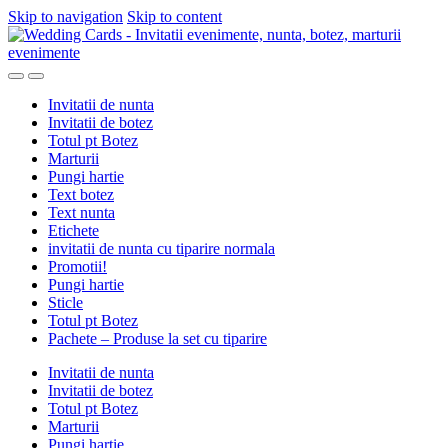
Skip to navigation
Skip to content
Invitatii de nunta
Invitatii de botez
Totul pt Botez
Marturii
Pungi hartie
Text botez
Text nunta
Etichete
invitatii de nunta cu tiparire normala
Promotii!
Pungi hartie
Sticle
Totul pt Botez
Pachete – Produse la set cu tiparire
Invitatii de nunta
Invitatii de botez
Totul pt Botez
Marturii
Pungi hartie