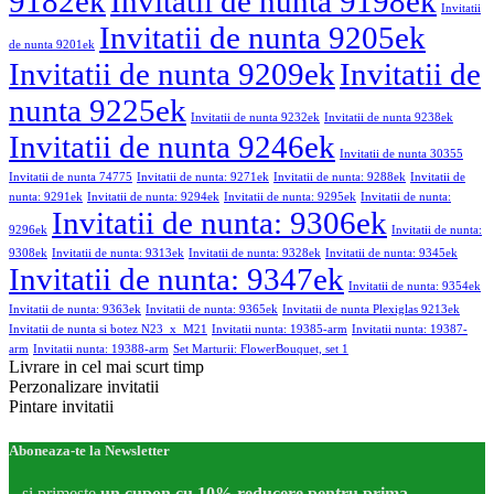
9182ek
Invitatii de nunta 9198ek
Invitatii
Invitatii de nunta 9205ek
de nunta 9201ek
Invitatii de nunta 9209ek
Invitatii de
nunta 9225ek
Invitatii de nunta 9232ek
Invitatii de nunta 9238ek
Invitatii de nunta 9246ek
Invitatii de nunta 30355
Invitatii de nunta 74775
Invitatii de nunta: 9271ek
Invitatii de nunta: 9288ek
Invitatii de
nunta: 9291ek
Invitatii de nunta: 9294ek
Invitatii de nunta: 9295ek
Invitatii de nunta:
Invitatii de nunta: 9306ek
9296ek
Invitatii de nunta:
9308ek
Invitatii de nunta: 9313ek
Invitatii de nunta: 9328ek
Invitatii de nunta: 9345ek
Invitatii de nunta: 9347ek
Invitatii de nunta: 9354ek
Invitatii de nunta: 9363ek
Invitatii de nunta: 9365ek
Invitatii de nunta Plexiglas 9213ek
Invitatii de nunta si botez N23_x_M21
Invitatii nunta: 19385-arm
Invitatii nunta: 19387-
arm
Invitatii nunta: 19388-arm
Set Marturii: FlowerBouquet, set 1
Livrare in cel mai scurt timp
Perzonalizare invitatii
Pintare invitatii
Aboneaza-te la Newsletter
...si primeste
un cupon cu 10% reducere pentru prima