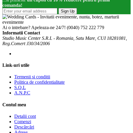
comanda!
Sign Up
Ai o intrebare? Apeleaza-ne 24/7!
(0040) 752 222 779
Informatii Contact
Studio Music Center S.R.L - Romania, Satu Mare, CUI 18281081,
Reg.Comert J30/34/2006
Link-uri utile
Termenii si conditii
Politica de confidentialitate
S.Q.L
A.N.P.C
Contul meu
Detalii cont
Comenzi
Descărcări
Adrese