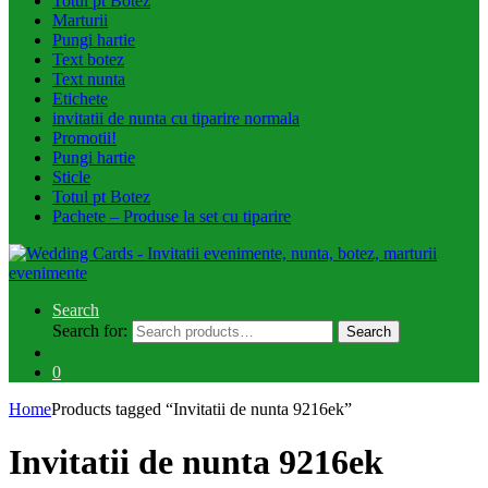
Totul pt Botez
Marturii
Pungi hartie
Text botez
Text nunta
Etichete
invitatii de nunta cu tiparire normala
Promotii!
Pungi hartie
Sticle
Totul pt Botez
Pachete – Produse la set cu tiparire
Search
Search for:
Search
0
Home
Products tagged “Invitatii de nunta 9216ek”
Invitatii de nunta 9216ek