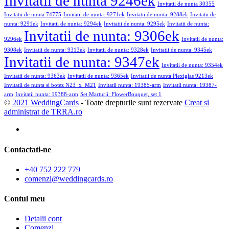
Invitatii de nunta 9246ek
Invitatii de nunta 30355
Invitatii de nunta 74775
Invitatii de nunta: 9271ek
Invitatii de nunta: 9288ek
Invitatii de
nunta: 9291ek
Invitatii de nunta: 9294ek
Invitatii de nunta: 9295ek
Invitatii de nunta:
Invitatii de nunta: 9306ek
9296ek
Invitatii de nunta:
9308ek
Invitatii de nunta: 9313ek
Invitatii de nunta: 9328ek
Invitatii de nunta: 9345ek
Invitatii de nunta: 9347ek
Invitatii de nunta: 9354ek
Invitatii de nunta: 9363ek
Invitatii de nunta: 9365ek
Invitatii de nunta Plexiglas 9213ek
Invitatii de nunta si botez N23_x_M21
Invitatii nunta: 19385-arm
Invitatii nunta: 19387-
arm
Invitatii nunta: 19388-arm
Set Marturii: FlowerBouquet, set 1
©
2021 WeddingCards
- Toate drepturile sunt rezervate
Creat si
administrat de TRRA.ro
Contactati-ne
+40 752 222 779
comenzi@weddingcards.ro
Contul meu
Detalii cont
Comenzi