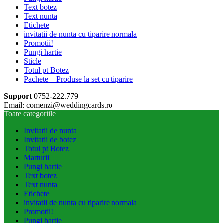
Text botez
Text nunta
Etichete
invitatii de nunta cu tiparire normala
Promotii!
Pungi hartie
Sticle
Totul pt Botez
Pachete – Produse la set cu tiparire
Support
0752-222.779
Email: comenzi@weddingcards.ro
Toate categoriile
Invitatii de nunta
Invitatii de botez
Totul pt Botez
Marturii
Pungi hartie
Text botez
Text nunta
Etichete
invitatii de nunta cu tiparire normala
Promotii!
Pungi hartie