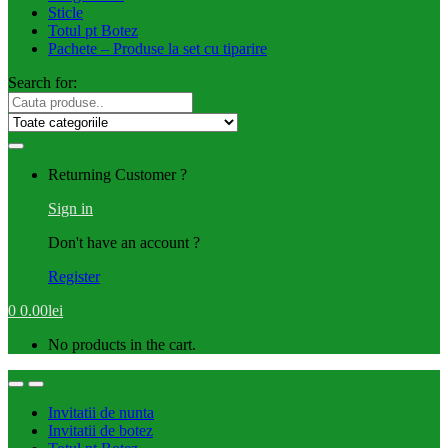
Sticle
Totul pt Botez
Pachete – Produse la set cu tiparire
Search for:
Returning Customer ?
Sign in
Don't have an account ?
Register
0
0.00
lei
No products in the cart.
Invitatii de nunta
Invitatii de botez