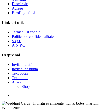
Descărcări
Adrese
Parolă pierdută
Link-uri utile
Termenii si conditii
Politica de confidentialitate
S.Q.L
A.N.P.C
Despre noi
Invitatii 2025
Invitatii de nunta
Text botez
Text nunta
Acasa
Shop