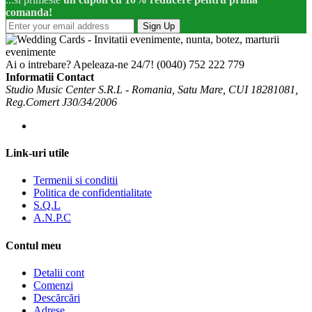
comanda!
Sign Up
Ai o intrebare? Apeleaza-ne 24/7!
(0040) 752 222 779
Informatii Contact
Studio Music Center S.R.L - Romania, Satu Mare, CUI 18281081,
Reg.Comert J30/34/2006
Link-uri utile
Termenii si conditii
Politica de confidentialitate
S.Q.L
A.N.P.C
Contul meu
Detalii cont
Comenzi
Descărcări
Adrese