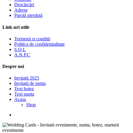
Descărcări
Adrese
Parolă pierdută
Link-uri utile
Termenii si conditii
Politica de confidentialitate
S.Q.L
A.N.P.C
Despre noi
Invitatii 2025
Invitatii de nunta
Text botez
Text nunta
Acasa
Shop