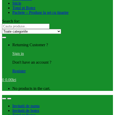
Sticle
Totul pt Botez
Pachete – Produse la set cu tiparire
Search for:
Returning Customer ?
Sign in
Don't have an account ?
Register
0
0.00
lei
No products in the cart.
Invitatii de nunta
Invitatii de botez