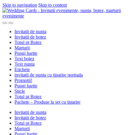
Skip to navigation
Skip to content
Invitatii de nunta
Invitatii de botez
Totul pt Botez
Marturii
Pungi hartie
Text botez
Text nunta
Etichete
invitatii de nunta cu tiparire normala
Promotii!
Pungi hartie
Sticle
Totul pt Botez
Pachete – Produse la set cu tiparire
Invitatii de nunta
Invitatii de botez
Totul pt Botez
Marturii
Pungi hartie