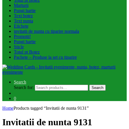
Totul pt Botez
Marturii
Pungi hartie
Text botez
Text nunta
Etichete
invitatii de nunta cu tiparire normala
Promotii!
Pungi hartie
Sticle
Totul pt Botez
Pachete – Produse la set cu tiparire
Search
Search for:
Search
0
Home
Products tagged “Invitatii de nunta 9131”
Invitatii de nunta 9131