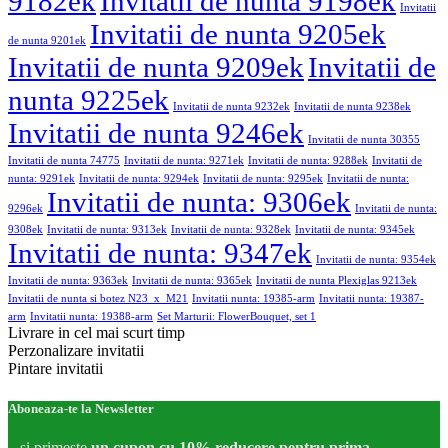
9182ek
Invitatii de nunta 9198ek
Invitatii
Invitatii de nunta 9205ek
de nunta 9201ek
Invitatii de nunta 9209ek
Invitatii de
nunta 9225ek
Invitatii de nunta 9232ek
Invitatii de nunta 9238ek
Invitatii de nunta 9246ek
Invitatii de nunta 30355
Invitatii de nunta 74775
Invitatii de nunta: 9271ek
Invitatii de nunta: 9288ek
Invitatii de
nunta: 9291ek
Invitatii de nunta: 9294ek
Invitatii de nunta: 9295ek
Invitatii de nunta:
Invitatii de nunta: 9306ek
9296ek
Invitatii de nunta:
9308ek
Invitatii de nunta: 9313ek
Invitatii de nunta: 9328ek
Invitatii de nunta: 9345ek
Invitatii de nunta: 9347ek
Invitatii de nunta: 9354ek
Invitatii de nunta: 9363ek
Invitatii de nunta: 9365ek
Invitatii de nunta Plexiglas 9213ek
Invitatii de nunta si botez N23_x_M21
Invitatii nunta: 19385-arm
Invitatii nunta: 19387-
arm
Invitatii nunta: 19388-arm
Set Marturii: FlowerBouquet, set 1
Livrare in cel mai scurt timp
Perzonalizare invitatii
Pintare invitatii
Aboneaza-te la Newsletter
...si primeste
un cupon cu 10% reducere pentru prima