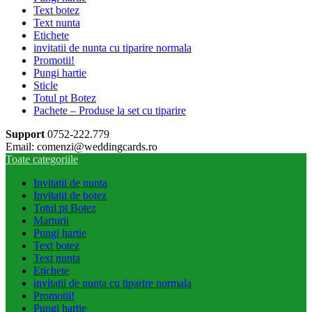
Text botez
Text nunta
Etichete
invitatii de nunta cu tiparire normala
Promotii!
Pungi hartie
Sticle
Totul pt Botez
Pachete – Produse la set cu tiparire
Support
0752-222.779
Email: comenzi@weddingcards.ro
Toate categoriile
Invitatii de nunta
Invitatii de botez
Totul pt Botez
Marturii
Pungi hartie
Text botez
Text nunta
Etichete
invitatii de nunta cu tiparire normala
Promotii!
Pungi hartie