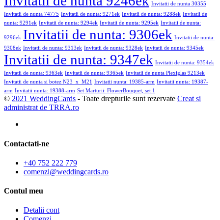
Invitatii de nunta 9246ek
Invitatii de nunta 30355
Invitatii de nunta 74775
Invitatii de nunta: 9271ek
Invitatii de nunta: 9288ek
Invitatii de
nunta: 9291ek
Invitatii de nunta: 9294ek
Invitatii de nunta: 9295ek
Invitatii de nunta:
Invitatii de nunta: 9306ek
9296ek
Invitatii de nunta:
9308ek
Invitatii de nunta: 9313ek
Invitatii de nunta: 9328ek
Invitatii de nunta: 9345ek
Invitatii de nunta: 9347ek
Invitatii de nunta: 9354ek
Invitatii de nunta: 9363ek
Invitatii de nunta: 9365ek
Invitatii de nunta Plexiglas 9213ek
Invitatii de nunta si botez N23_x_M21
Invitatii nunta: 19385-arm
Invitatii nunta: 19387-
arm
Invitatii nunta: 19388-arm
Set Marturii: FlowerBouquet, set 1
©
2021 WeddingCards
- Toate drepturile sunt rezervate
Creat si
administrat de TRRA.ro
Contactati-ne
+40 752 222 779
comenzi@weddingcards.ro
Contul meu
Detalii cont
Comenzi