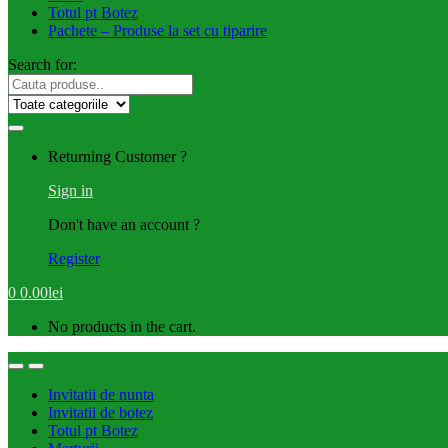
Totul pt Botez
Pachete – Produse la set cu tiparire
Search for:
Returning Customer ?
Sign in
Don't have an account ?
Register
0
0.00
lei
No products in the cart.
Invitatii de nunta
Invitatii de botez
Totul pt Botez