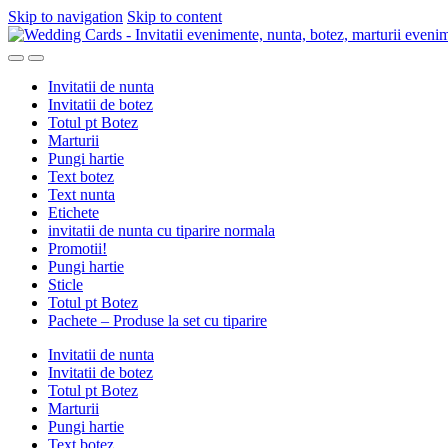
Skip to navigation
Skip to content
Invitatii de nunta
Invitatii de botez
Totul pt Botez
Marturii
Pungi hartie
Text botez
Text nunta
Etichete
invitatii de nunta cu tiparire normala
Promotii!
Pungi hartie
Sticle
Totul pt Botez
Pachete – Produse la set cu tiparire
Invitatii de nunta
Invitatii de botez
Totul pt Botez
Marturii
Pungi hartie
Text botez