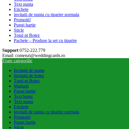
Text nunta
Etichete
invitatii de nunta cu tiparire normala
Promotii!
Pungi hartie
Sticle
Totul pt Botez
Pachete – Produse la set cu tiparire
Support
0752-222.779
Email: comenzi@weddingcards.ro
Toate categoriile
Invitatii de nunta
Invitatii de botez
Totul pt Botez
Marturii
Pungi hartie
Text botez
Text nunta
Etichete
invitatii de nunta cu tiparire normala
Promotii!
Pungi hartie
Sticle