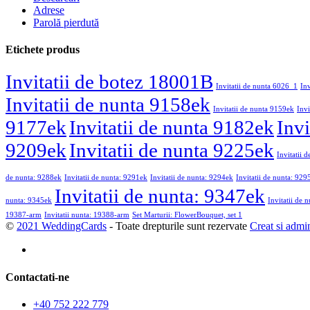
Adrese
Parolă pierdută
Etichete produs
Invitatii de botez 18001B
Invitatii de nunta 6026_1
In
Invitatii de nunta 9158ek
Invitatii de nunta 9159ek
Invi
9177ek
Invitatii de nunta 9182ek
Invi
9209ek
Invitatii de nunta 9225ek
Invitatii 
de nunta: 9288ek
Invitatii de nunta: 9291ek
Invitatii de nunta: 9294ek
Invitatii de nunta: 929
Invitatii de nunta: 9347ek
nunta: 9345ek
Invitatii de 
19387-arm
Invitatii nunta: 19388-arm
Set Marturii: FlowerBouquet, set 1
©
2021 WeddingCards
- Toate drepturile sunt rezervate
Creat si admi
Contactati-ne
+40 752 222 779