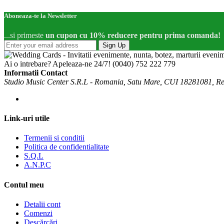
Aboneaza-te la Newsletter
...si primeste
un cupon cu 10% reducere pentru prima comanda!
Sign Up
Ai o intrebare? Apeleaza-ne 24/7!
(0040) 752 222 779
Informatii Contact
Studio Music Center S.R.L - Romania, Satu Mare, CUI 18281081, R
Link-uri utile
Termenii si conditii
Politica de confidentialitate
S.Q.L
A.N.P.C
Contul meu
Detalii cont
Comenzi
Descărcări