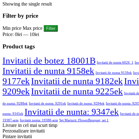
Showing the single result
Filter by price
Min price
Max price
Filter
Price:
0lei
—
10lei
Product tags
Invitatii de botez 18001B
Invitatii de nunta 6026_1
In
Invitatii de nunta 9158ek
Invitatii de nunta 9159ek
Invi
9177ek
Invitatii de nunta 9182ek
Invi
9209ek
Invitatii de nunta 9225ek
Invitatii 
de nunta: 9288ek
Invitatii de nunta: 9291ek
Invitatii de nunta: 9294ek
Invitatii de nunta: 929
Invitatii de nunta: 9347ek
nunta: 9345ek
Invitatii de 
19387-arm
Invitatii nunta: 19388-arm
Set Marturii: FlowerBouquet, set 1
Livrare in cel mai scurt timp
Perzonalizare invitatii
Pintare invitatii