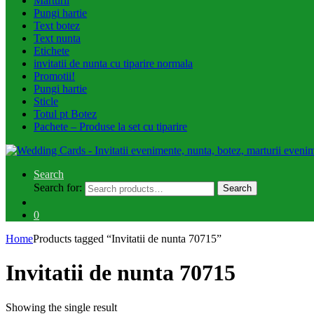
Marturii
Pungi hartie
Text botez
Text nunta
Etichete
invitatii de nunta cu tiparire normala
Promotii!
Pungi hartie
Sticle
Totul pt Botez
Pachete – Produse la set cu tiparire
Search
Search for:
Search
0
Home
Products tagged “Invitatii de nunta 70715”
Invitatii de nunta 70715
Showing the single result